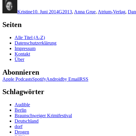
Autor
Veröffentlicht
Kategorien
Schlagwörter
am
Kristine
10. Juni 2014
G
2013
,
Anna Grue
,
Atrium-Verlag
,
Dan
Seiten
Alle Titel (A-Z)
Datenschutzerklärung
Impressum
Kontakt
Über
Abonnieren
Apple Podcasts
Spotify
Android
by Email
RSS
Schlagwörter
Audible
Berlin
Braunschweiger Krimifestival
Deutschland
dorf
Drogen