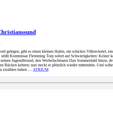
hristianssund
.
ord gelegen, gibt es einen kleinen Hafen, ein schickes Villenviertel, e
n stößt Kommissar Flemming Torp sofort auf Schwierigkeiten: Keiner ke
g seinen Jugendfreund, den Werbefachmann Dan Sommerdahl hinzu, der T
en Rücken kehren; nun steckt er plötzlich wieder mittendrin. Und wä
 zu erzählen haben …
ATRIUM