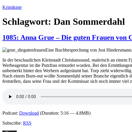
Zum
Krimikiste
Inhalt
springen
Schlagwort:
Dan Sommerdahl
1085: Anna Grue – Die guten Frauen von C
Eine Buchbesprechung von Jost Hindersmann
In der beschaulichen Kleinstadt Christianssund, malerisch an einem Fj
Werbeagentur ist die Putzfrau ermordet worden. Bei den Ermittlunge
unbemerkt hinter den Werbern aufgeräumt hat. Torp zieht widerwilli
Nach einem Burn-out wollte Sommerdahl seiner Branche eigentlich d
feststellen, dass seine Frau und der Kommissar sich noch immer viel
Podcast:
Download
(Duration: 5:16 — 4.8MB)
Subscribe:
RSS