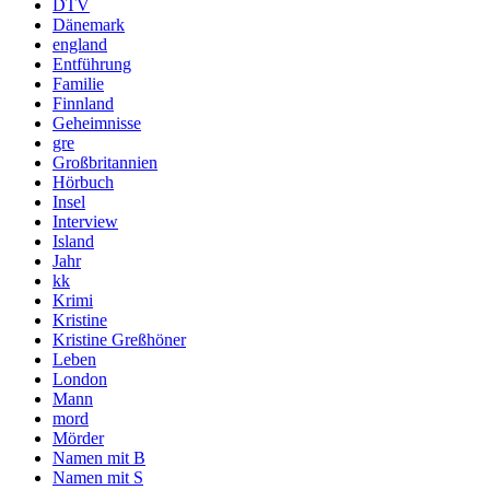
DTV
Dänemark
england
Entführung
Familie
Finnland
Geheimnisse
gre
Großbritannien
Hörbuch
Insel
Interview
Island
Jahr
kk
Krimi
Kristine
Kristine Greßhöner
Leben
London
Mann
mord
Mörder
Namen mit B
Namen mit S