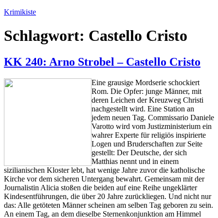
Zum
Krimikiste
Inhalt
springen
Schlagwort:
Castello Cristo
KK 240: Arno Strobel – Castello Cristo
Eine grausige Mordserie schockiert
Rom. Die Opfer: junge Männer, mit
deren Leichen der Kreuzweg Christi
nachgestellt wird. Eine Station an
jedem neuen Tag. Commissario Daniele
Varotto wird vom Justizministerium ein
wahrer Experte für religiös inspirierte
Logen und Bruderschaften zur Seite
gestellt: Der Deutsche, der sich
Matthias nennt und in einem
sizilianischen Kloster lebt, hat wenige Jahre zuvor die katholische
Kirche vor dem sicheren Untergang bewahrt. Gemeinsam mit der
Journalistin Alicia stoßen die beiden auf eine Reihe ungeklärter
Kindesentführungen, die über 20 Jahre zurückliegen. Und nicht nur
das: Alle getöteten Männer scheinen am selben Tag geboren zu sein.
An einem Tag, an dem dieselbe Sternenkonjunktion am Himmel