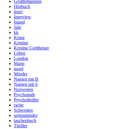
Großbritannien
Hörbuch
Insel
Interview
Island
Jahr
kk
Krimi
Kristine
Kristine Greßhöner
Leben
London
Mann
mord
Mörder
Namen mit B
Namen mit S
Norwegen
Psychopath
Psychothriller
rache
Schweden
serienmörder
taschenbuch
Thriller