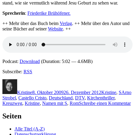
stand, wie sie vermutlich während Jesu Geburt zu sehen war.
Sprecherin
:
Friederike Brühöfener.
++ Mehr über das Buch beim
Verlag
. ++ Mehr über den Autor und
seine Bücher auf seiner
Website
. ++
Podcast:
Download
(Duration: 5:02 — 4.6MB)
Subscribe:
RSS
Autor
Veröffentlicht
Kategorien
Schlag
am
Kristine
8. Oktober 2009
26. Dezember 2012
Kristine
,
S
Arno
Strobel
,
Castello Cristo
,
Deutschland
,
DTV
,
Kirchenthriller
,
zu
Kreuzweg
,
Kristine
,
Namen mit S
,
Rom
Schreibe einen Kommentar
K
24
Seiten
A
St
Alle Titel (A-Z)
–
Datenschutzerklärung