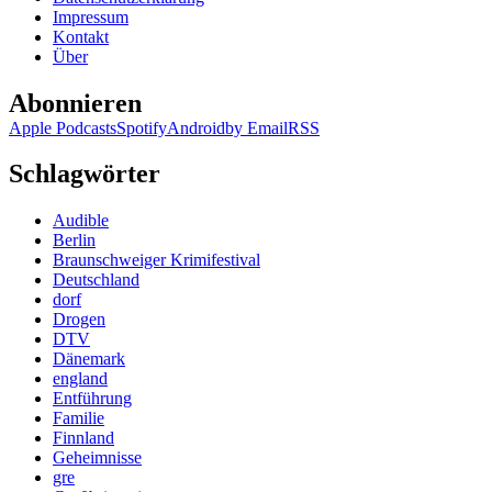
Ca
Impressum
Cr
Kontakt
Über
Abonnieren
Apple Podcasts
Spotify
Android
by Email
RSS
Schlagwörter
Audible
Berlin
Braunschweiger Krimifestival
Deutschland
dorf
Drogen
DTV
Dänemark
england
Entführung
Familie
Finnland
Geheimnisse
gre