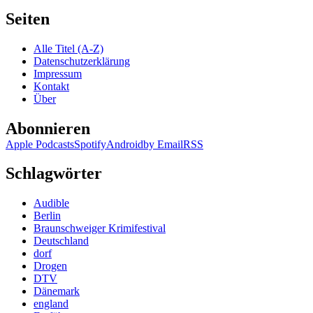
Seiten
Alle Titel (A-Z)
Datenschutzerklärung
Impressum
Kontakt
Über
Abonnieren
Apple Podcasts
Spotify
Android
by Email
RSS
Schlagwörter
Audible
Berlin
Braunschweiger Krimifestival
Deutschland
dorf
Drogen
DTV
Dänemark
england