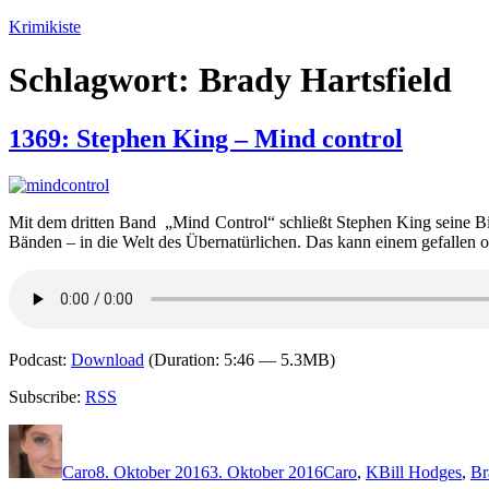
Zum
Krimikiste
Inhalt
springen
Schlagwort:
Brady Hartsfield
1369: Stephen King – Mind control
Mit dem dritten Band „Mind Control“ schließt Stephen King seine Bi
Bänden – in die Welt des Übernatürlichen. Das kann einem gefallen o
Podcast:
Download
(Duration: 5:46 — 5.3MB)
Subscribe:
RSS
Autor
Veröffentlicht
Kategorien
Schlagwörter
am
Caro
8. Oktober 2016
3. Oktober 2016
Caro
,
K
Bill Hodges
,
Br