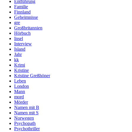
Entführung
Familie
Finnland
Geheimnisse
gre
Großbritannien
Hörbuch
Insel
Interview
Island
Jahr
kk
Krimi
Kristine
Kristine Greßhöner
Leben
London
Mann
mord
Mörder
Namen mit B
Namen mit S
Norwegen
Psychopath
Psychothriller