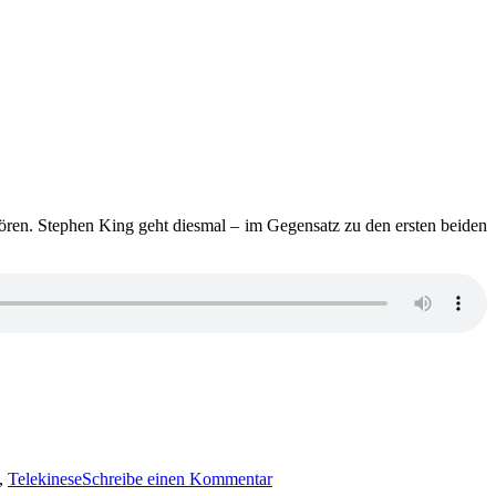
ören. Stephen King geht diesmal – im Gegensatz zu den ersten beiden
zu
1369:
,
Telekinese
Schreibe einen Kommentar
Stephen