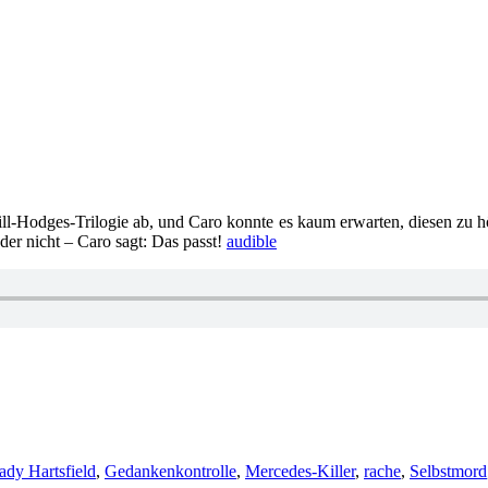
ll-Hodges-Trilogie ab, und Caro konnte es kaum erwarten, diesen zu h
der nicht – Caro sagt: Das passt!
audible
ady Hartsfield
,
Gedankenkontrolle
,
Mercedes-Killer
,
rache
,
Selbstmord