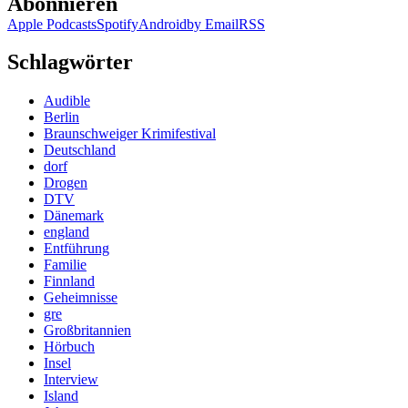
Abonnieren
Apple Podcasts
Spotify
Android
by Email
RSS
Schlagwörter
Audible
Berlin
Braunschweiger Krimifestival
Deutschland
dorf
Drogen
DTV
Dänemark
england
Entführung
Familie
Finnland
Geheimnisse
gre
Großbritannien
Hörbuch
Insel
Interview
Island