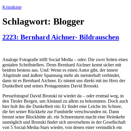
Zum
Krimikiste
Inhalt
springen
Schlagwort:
Blogger
2223: Bernhard Aichner- Bildrauschen
Analoge Fotografie trifft Social Media – oder: Die zwei Seiten eines
genialen Schriftstellers. Denn Bernhard Aichner kennt sicher mit
beidem bestens aus. Und: Wenn es einen Autor gibt, der innere
Abgründe und äußere Spannung mehr als meisterhaft verbindet,
dann ist es Bernhard Aichner. Er nimmt uns direkt mit ins Herz der
Dunkelheit und seines Protagonisten David Bronski.
Pressefotograf David Bronski ist wieder da – oder erstmal weg, in
den Tiroler Bergen, um Abstand zu allem zu bekommen. Doch auch
hier holt ihn die Dunkelheit ein: Er findet eine Leiche im Schnee,
die bei seiner Rückkehr zur Fundstelle verschwunden ist. Dann
brennt seine Blockhütte ab, ein Schneesturm macht eine Heimkehr
unmöglich und Bronski findet sich unversehens in der Gesellschaft
von 5 Social-Media-Stars wieder, von denen einer vermutlich ein