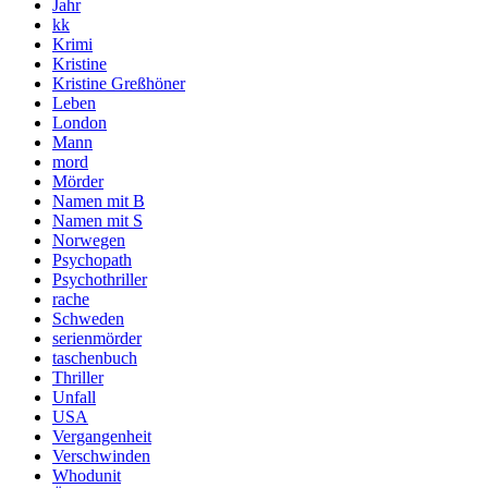
Jahr
kk
Krimi
Kristine
Kristine Greßhöner
Leben
London
Mann
mord
Mörder
Namen mit B
Namen mit S
Norwegen
Psychopath
Psychothriller
rache
Schweden
serienmörder
taschenbuch
Thriller
Unfall
USA
Vergangenheit
Verschwinden
Whodunit