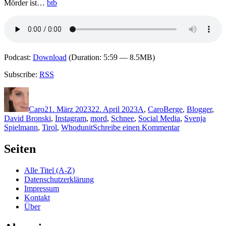
Mörder ist…
btb
Podcast:
Download
(Duration: 5:59 — 8.5MB)
Subscribe:
RSS
Autor
Veröffentlicht
Kategorien
Schlagwörter
am
Caro
21. März 2023
22. April 2023
A
,
Caro
Berge
,
Blogger
,
David Bronski
,
Instagram
,
mord
,
Schnee
,
Social Media
,
Svenja
zu
Spielmann
,
Tirol
,
Whodunit
Schreibe einen Kommentar
2223:
Bernhard
Seiten
Aichner-
Bildrauschen
Alle Titel (A-Z)
Datenschutzerklärung
Impressum
Kontakt
Über