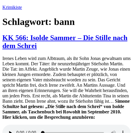
Zum
Krimikiste
Inhalt
springen
Schlagwort:
bann
KK 566: Isolde Sammer – Die Stille nach
dem Schrei
Irenes Leben wird zum Albtraum, als ihr Sohn Jonas gewaltsam ums
Leben kommt. Der Täter: ihr neunzehnjähriger Stiefsohn Martin.
Die Tat: im Affekt. Angeblich wurde Martin Zeuge, wie Jonas einen
kleinen Jungen ermordete. Zudem behauptet er plötzlich, von
seinem eigenen Vater missbraucht worden zu sein. Das Gericht
spricht Martin frei, doch Irene zweifelt. An Martins Aussage. Und
an ihren eigenen Erinnerungen. Sie will die Wahrheit herausfinden,
um jeden Preis. Erst recht, als Martin die Abiturientin Tina in seinen
Bann zieht. Denn Irene ahnt, wozu ihr Stiefsohn fähig ist…
Simone
Schultze hat gelesen: „
Die Stille nach dem Schrei“
von Isolde
Sammer
, als Taschenbuch bei Rowohlt im September 2010.
Hier klicken, um die Besprechung anzuhören: