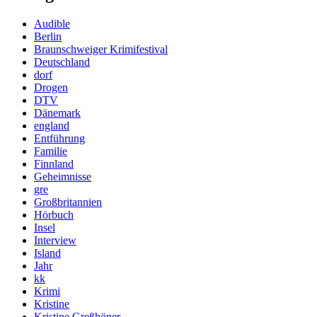
Audible
Berlin
Braunschweiger Krimifestival
Deutschland
dorf
Drogen
DTV
Dänemark
england
Entführung
Familie
Finnland
Geheimnisse
gre
Großbritannien
Hörbuch
Insel
Interview
Island
Jahr
kk
Krimi
Kristine
Kristine Greßhöner