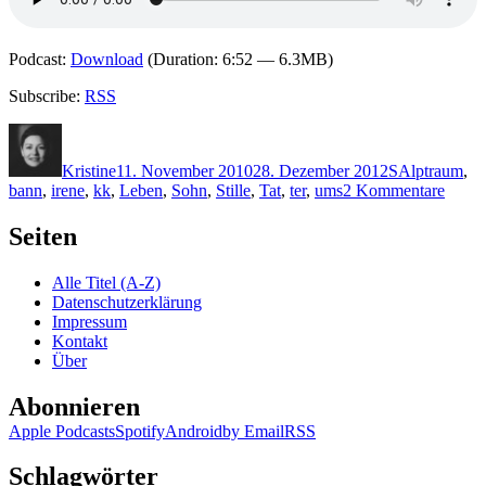
Podcast:
Download
(Duration: 6:52 — 6.3MB)
Subscribe:
RSS
Autor
Veröffentlicht
Kategorien
Schlagwörte
am
Kristine
11. November 2010
28. Dezember 2012
S
Alptraum
,
zu
bann
,
irene
,
kk
,
Leben
,
Sohn
,
Stille
,
Tat
,
ter
,
ums
2 Kommentare
KK
566:
Seiten
Isolde
Samm
Alle Titel (A-Z)
–
Datenschutzerklärung
Die
Impressum
Stille
Kontakt
nach
Über
dem
Schre
Abonnieren
Apple Podcasts
Spotify
Android
by Email
RSS
Schlagwörter