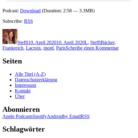
Podcast:
Download
(Duration: 2:58 — 3.3MB)
Subscribe:
RSS
Autor
Veröffentlicht
Kategorien
Schlagwörter
am
Steffi
10. April 2020
10. April 2020
L
,
Steffi
Bäcker
,
zu
Frankreich
,
Lacroix
,
mord
,
Paris
Schreibe einen Kommentar
1973:
Alex
Seiten
Lépic
–
Alle Titel (A-Z)
Lacroix
Datenschutzerklärung
und
Impressum
der
Kontakt
Bäcker
Über
von
Saint-
Abonnieren
Germain
Apple Podcasts
Spotify
Android
by Email
RSS
Schlagwörter