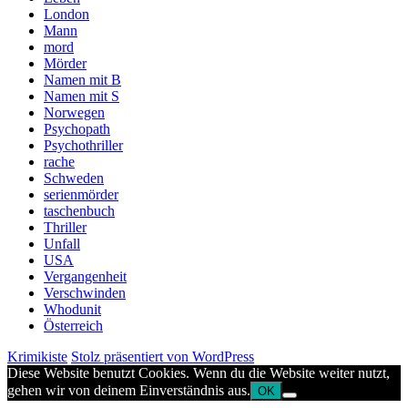
London
Mann
mord
Mörder
Namen mit B
Namen mit S
Norwegen
Psychopath
Psychothriller
rache
Schweden
serienmörder
taschenbuch
Thriller
Unfall
USA
Vergangenheit
Verschwinden
Whodunit
Österreich
Krimikiste
Stolz präsentiert von WordPress
Diese Website benutzt Cookies. Wenn du die Website weiter nutzt,
gehen wir von deinem Einverständnis aus.
OK