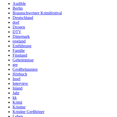
Audible
Berlin
Braunschweiger Krimifestival
Deutschland
dorf
Drogen
DTV
Dänemark
england
Entführung
Familie
Finnland
Geheimnisse
gre
Großbritannien
Hörbuch
Insel
Interview
Island
Jahr
kk
Krimi
Kristine
Kristine Greßhöner
Leben