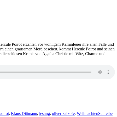
ercule Poirot erzählen vor wohligem Kaminfeuer ihre alten Fälle und
dern einen grausamen Mord beschert, kommt Hercule Poirot und seinen
die zeitlosen Krimis von Agatha Christie mit Witz, Charme und
poirot
,
Klaus Dittmann
,
lesung
,
oliver kalkofe
,
Weihnachten
Schreibe