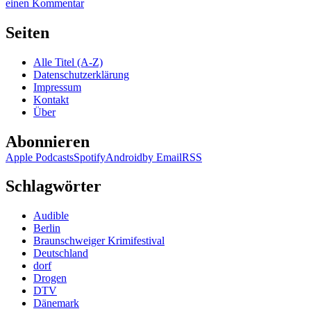
zu
einen Kommentar
897:
Christie
Seiten
–
Die
Alle Titel (A-Z)
Weihnachts-
Datenschutzerklärung
Krimis
Impressum
(Audio)
Kontakt
Über
Abonnieren
Apple Podcasts
Spotify
Android
by Email
RSS
Schlagwörter
Audible
Berlin
Braunschweiger Krimifestival
Deutschland
dorf
Drogen
DTV
Dänemark