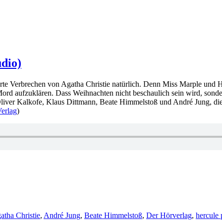
udio)
rte Verbrechen von Agatha Christie natürlich. Denn Miss Marple und H
 Mord aufzuklären. Dass Weihnachten nicht beschaulich sein wird, son
liver Kalkofe, Klaus Dittmann, Beate Himmelstoß und André Jung, die 
erlag
)
hlagwörter
atha Christie
,
André Jung
,
Beate Himmelstoß
,
Der Hörverlag
,
hercule 