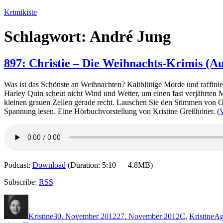
Zum
Krimikiste
Inhalt
springen
Schlagwort:
André Jung
897: Christie – Die Weihnachts-Krimis (A
Was ist das Schönste an Weihnachten? Kaltblütige Morde und raffinie
Harley Quin scheut nicht Wind und Wetter, um einen fast verjährten
kleinen grauen Zellen gerade recht. Lauschen Sie den Stimmen von O
Spannung lesen. Eine Hörbuchvorstellung von Kristine Greßhöner. (
V
Podcast:
Download
(Duration: 5:10 — 4.8MB)
Subscribe:
RSS
Autor
Veröffentlicht
Kategorien
Sc
am
Kristine
30. November 2012
27. November 2012
C
,
Kristine
Ag