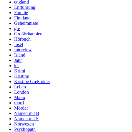
england
Entführung
Familie
Finnland
Geheimnisse
gre
Großbritannien
Hörbuch
Insel
Interview
Island
Jahr
kk
Krimi
Kristine
Kristine Greßhöner
Leben
London
Mann
mord
Mörder
Namen mit B
Namen mit S
Norwegen
Psychopath