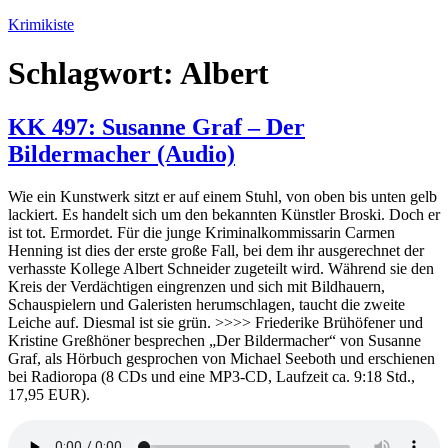
Zum
Krimikiste
Inhalt
springen
Schlagwort:
Albert
KK 497: Susanne Graf – Der
Bildermacher (Audio)
Wie ein Kunstwerk sitzt er auf einem Stuhl, von oben bis unten gelb
lackiert. Es handelt sich um den bekannten Künstler Broski. Doch er
ist tot. Ermordet. Für die junge Kriminalkommissarin Carmen
Henning ist dies der erste große Fall, bei dem ihr ausgerechnet der
verhasste Kollege Albert Schneider zugeteilt wird. Während sie den
Kreis der Verdächtigen eingrenzen und sich mit Bildhauern,
Schauspielern und Galeristen herumschlagen, taucht die zweite
Leiche auf. Diesmal ist sie grün. >>>> Friederike Brühöfener und
Kristine Greßhöner besprechen „Der Bildermacher“ von Susanne
Graf, als Hörbuch gesprochen von Michael Seeboth und erschienen
bei Radioropa (8 CDs und eine MP3-CD, Laufzeit ca. 9:18 Std.,
17,95 EUR).