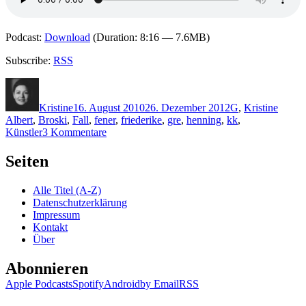
Podcast:
Download
(Duration: 8:16 — 7.6MB)
Subscribe:
RSS
Autor
Veröffentlicht
Kategorien
Schlag
am
Kristine
16. August 2010
26. Dezember 2012
G
,
Kristine
Albert
,
Broski
,
Fall
,
fener
,
friederike
,
gre
,
henning
,
kk
,
zu
Künstler
3 Kommentare
KK
497:
Seiten
Susanne
Graf
Alle Titel (A-Z)
–
Datenschutzerklärung
Der
Impressum
Bildermacher
Kontakt
(Audio)
Über
Abonnieren
Apple Podcasts
Spotify
Android
by Email
RSS