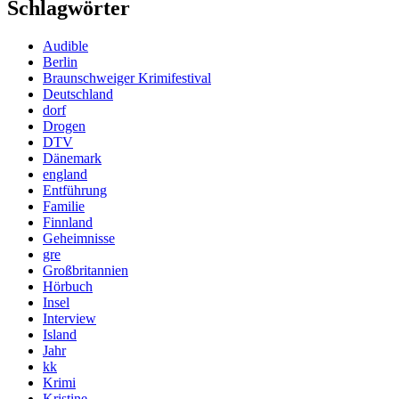
Schlagwörter
Audible
Berlin
Braunschweiger Krimifestival
Deutschland
dorf
Drogen
DTV
Dänemark
england
Entführung
Familie
Finnland
Geheimnisse
gre
Großbritannien
Hörbuch
Insel
Interview
Island
Jahr
kk
Krimi
Kristine