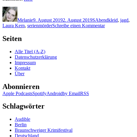
Autor
Veröffentlicht
Kategorien
Schlagwörter
am
Melanie
9. August 2019
2. August 2019
S
Abendkleid
,
jagd
,
zu
Laura Kern
,
serienmörder
Schreibe einen Kommentar
1826:
Catherine
Seiten
Shepherd
–
Alle Titel (A-Z)
Der
Datenschutzerklärung
Blütenjäger
Impressum
Kontakt
Über
Abonnieren
Apple Podcasts
Spotify
Android
by Email
RSS
Schlagwörter
Audible
Berlin
Braunschweiger Krimifestival
Deutschland