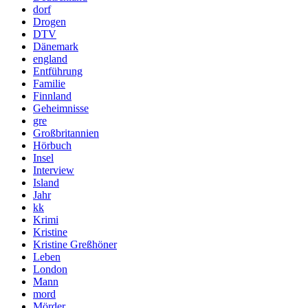
dorf
Drogen
DTV
Dänemark
england
Entführung
Familie
Finnland
Geheimnisse
gre
Großbritannien
Hörbuch
Insel
Interview
Island
Jahr
kk
Krimi
Kristine
Kristine Greßhöner
Leben
London
Mann
mord
Mörder