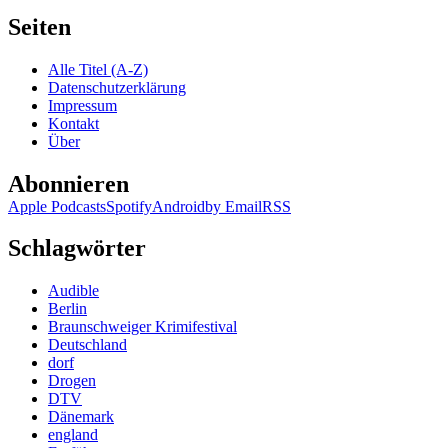
Seiten
Alle Titel (A-Z)
Datenschutzerklärung
Impressum
Kontakt
Über
Abonnieren
Apple Podcasts
Spotify
Android
by Email
RSS
Schlagwörter
Audible
Berlin
Braunschweiger Krimifestival
Deutschland
dorf
Drogen
DTV
Dänemark
england