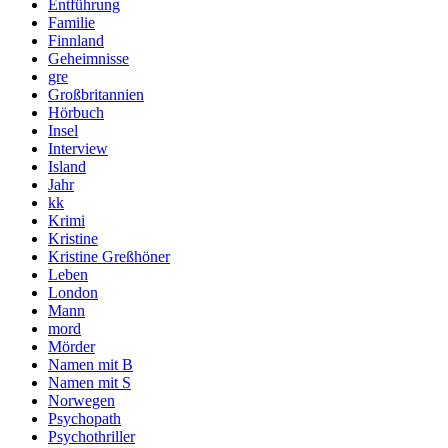
Entführung
Familie
Finnland
Geheimnisse
gre
Großbritannien
Hörbuch
Insel
Interview
Island
Jahr
kk
Krimi
Kristine
Kristine Greßhöner
Leben
London
Mann
mord
Mörder
Namen mit B
Namen mit S
Norwegen
Psychopath
Psychothriller