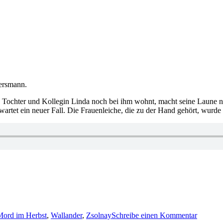
ersmann.
e Tochter und Kollegin Linda noch bei ihm wohnt, macht seine Laune n
rwartet ein neuer Fall. Die Frauenleiche, die zu der Hand gehört, wurd
zu
1087:
Mord im Herbst
,
Wallander
,
Zsolnay
Schreibe einen Kommentar
Hennin