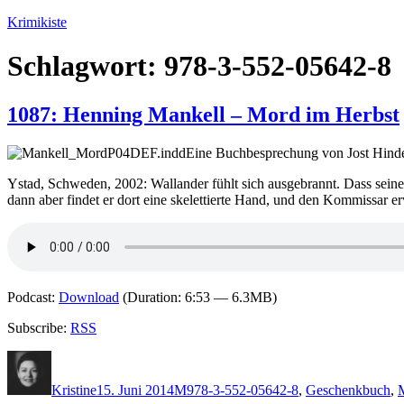
Zum
Krimikiste
Inhalt
springen
Schlagwort:
978-3-552-05642-8
1087: Henning Mankell – Mord im Herbst
Eine Buchbesprechung von Jost Hind
Ystad, Schweden, 2002: Wallander fühlt sich ausgebrannt. Dass sein
dann aber findet er dort eine skelettierte Hand, und den Kommissar e
Podcast:
Download
(Duration: 6:53 — 6.3MB)
Subscribe:
RSS
Autor
Veröffentlicht
Kategorien
Schlagwörter
am
Kristine
15. Juni 2014
M
978-3-552-05642-8
,
Geschenkbuch
,