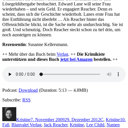
Lösegeldübergabe beobachtet. Edward Lane will seine Frau
wiederhaben – und sein Geld. Er engagiert Reacher. Denn es
scheint, dass sich die Geschichte wiederholt. Lanes erste Frau hat
ihre Entführung nicht überlebt … Als Reacher hinter das
Offensichtliche blickt, ist die Sache mehr als undurchsichtig. Sie ist
groß. Und schmutzig. Doch Reacher steckt schon zu tief drin, um
noch aussteigen zu können.
Rezensentin
: Susanne Kellersmann.
++ Mehr über das Buch beim
Verlag
. ++
Die Krimikiste
unterstützen und dieses Buch
jetzt bei Amazon
bestellen.
++
Podcast:
Download
(Duration: 5:13 — 4.8MB)
Subscribe:
RSS
Autor
Veröffentlicht
Kategorien
Schl
am
Kristine
7. November 2009
29. Dezember 2012
C
,
Kristine
10.
Fall
,
Blanvalet Verlag
,
Jack Reacher
,
Kristine
,
Lee Child
,
Namen