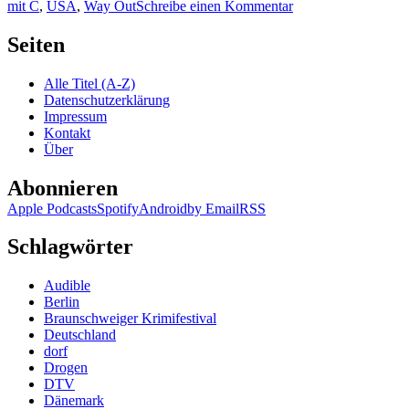
zu
mit C
,
USA
,
Way Out
Schreibe einen Kommentar
KK
260:
Seiten
Lee
Child
Alle Titel (A-Z)
–
Datenschutzerklärung
Way
Impressum
Out
Kontakt
Über
Abonnieren
Apple Podcasts
Spotify
Android
by Email
RSS
Schlagwörter
Audible
Berlin
Braunschweiger Krimifestival
Deutschland
dorf
Drogen
DTV
Dänemark