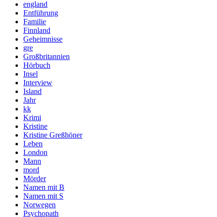
england
Entführung
Familie
Finnland
Geheimnisse
gre
Großbritannien
Hörbuch
Insel
Interview
Island
Jahr
kk
Krimi
Kristine
Kristine Greßhöner
Leben
London
Mann
mord
Mörder
Namen mit B
Namen mit S
Norwegen
Psychopath