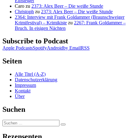
Einsteiger
Caro
zu
2373: Alex Beer – Die weiße Stunde
Christoph
zu
2373: Alex Beer – Die weiße Stunde
2364: Interview mit Frank Goldammer (Braunschweiger
Krimifestival) – Krimikiste
zu
2267: Frank Goldammer –
Bruch. In eisigen Nächten
Subscribe to Podcast
Apple Podcasts
Spotify
Android
by Email
RSS
Seiten
Alle Titel (A-Z)
Datenschutzerklärung
Impressum
Kontakt
Über
Suchen
Suchen
Suchen
nach:
Rezensenten