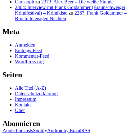
Christoph
zu
2373: Alex Beer – Die weiße Stunde
2364: Interview mit Frank Goldammer (Braunschweiger
Krimifestival) – Krimikiste
zu
2267: Frank Goldammer –
Bruch. In eisigen Nächten
Meta
Anmelden
Eintrags-Feed
Kommentar-Feed
WordPress.org
Seiten
Alle Titel (A-Z)
Datenschutzerklärung
Impressum
Kontakt
Über
Abonnieren
Apple Podcasts
Spotify
Android
by Email
RSS