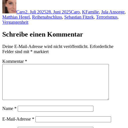
Autor
Veröffentlicht
Kategorien
Schlagwörter
am
Caro
2. Juli 2025
28. Juni 2025
Caro
,
K
Familie
,
Jula Ansorge
,
Matthias Hegel
,
Reihenabschluss
,
Sebastian Fitzek
,
Terrorismus
,
Vergangenheit
Schreibe einen Kommentar
Deine E-Mail-Adresse wird nicht veröffentlicht.
Erforderliche
Felder sind mit
*
markiert
Kommentar
*
Name
*
E-Mail-Adresse
*