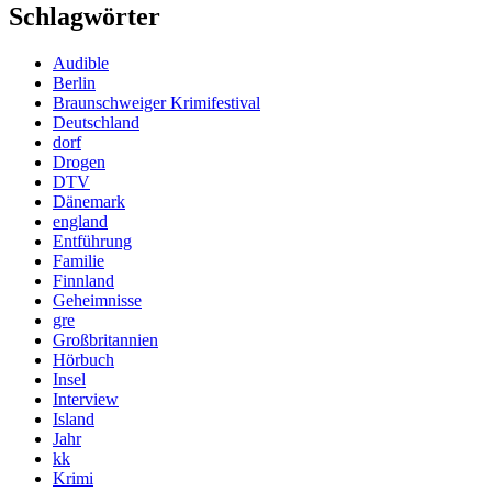
Schlagwörter
Audible
Berlin
Braunschweiger Krimifestival
Deutschland
dorf
Drogen
DTV
Dänemark
england
Entführung
Familie
Finnland
Geheimnisse
gre
Großbritannien
Hörbuch
Insel
Interview
Island
Jahr
kk
Krimi