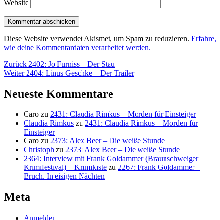
Website
Diese Website verwendet Akismet, um Spam zu reduzieren.
Erfahre,
wie deine Kommentardaten verarbeitet werden.
Beitragsnavigation
Vorheriger
Zurück
2402: Jo Furniss – Der Stau
Nächster
Beitrag:
Weiter
2404: Linus Geschke – Der Trailer
Beitrag:
Neueste Kommentare
Caro
zu
2431: Claudia Rimkus – Morden für Einsteiger
Claudia Rimkus
zu
2431: Claudia Rimkus – Morden für
Einsteiger
Caro
zu
2373: Alex Beer – Die weiße Stunde
Christoph
zu
2373: Alex Beer – Die weiße Stunde
2364: Interview mit Frank Goldammer (Braunschweiger
Krimifestival) – Krimikiste
zu
2267: Frank Goldammer –
Bruch. In eisigen Nächten
Meta
Anmelden