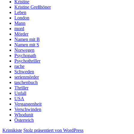
Kristine
Kristine Greßhöner
Leben
London
Mann
mord
Mörder
Namen mit B
Namen mit S
Norwegen
Psychopath
Psychothriller
rache
Schweden
serienmörder
taschenbuch
Thriller
Unfall
USA
Vergangenheit
Verschwinden
Whodunit
Österreich
Krimikiste
Stolz präsentiert von WordPress