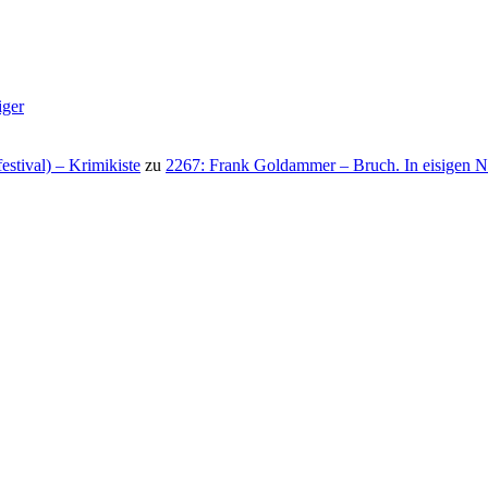
iger
stival) – Krimikiste
zu
2267: Frank Goldammer – Bruch. In eisigen N