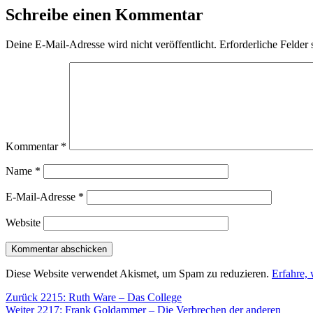
Schreibe einen Kommentar
Deine E-Mail-Adresse wird nicht veröffentlicht.
Erforderliche Felder 
Kommentar
*
Name
*
E-Mail-Adresse
*
Website
Diese Website verwendet Akismet, um Spam zu reduzieren.
Erfahre,
Beitragsnavigation
Vorheriger
Zurück
2215: Ruth Ware – Das College
Nächster
Beitrag:
Weiter
2217: Frank Goldammer – Die Verbrechen der anderen