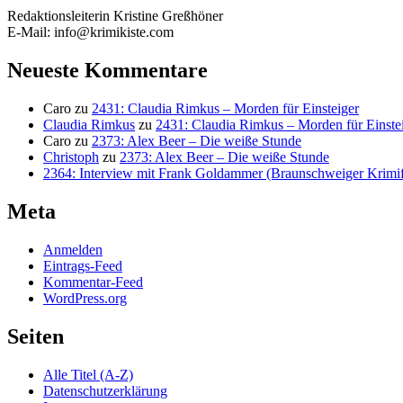
Redaktionsleiterin Kristine Greßhöner
E-Mail: info@krimikiste.com
Neueste Kommentare
Caro
zu
2431: Claudia Rimkus – Morden für Einsteiger
Claudia Rimkus
zu
2431: Claudia Rimkus – Morden für Einste
Caro
zu
2373: Alex Beer – Die weiße Stunde
Christoph
zu
2373: Alex Beer – Die weiße Stunde
2364: Interview mit Frank Goldammer (Braunschweiger Krimife
Meta
Anmelden
Eintrags-Feed
Kommentar-Feed
WordPress.org
Seiten
Alle Titel (A-Z)
Datenschutzerklärung