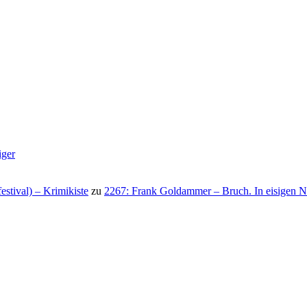
iger
stival) – Krimikiste
zu
2267: Frank Goldammer – Bruch. In eisigen N