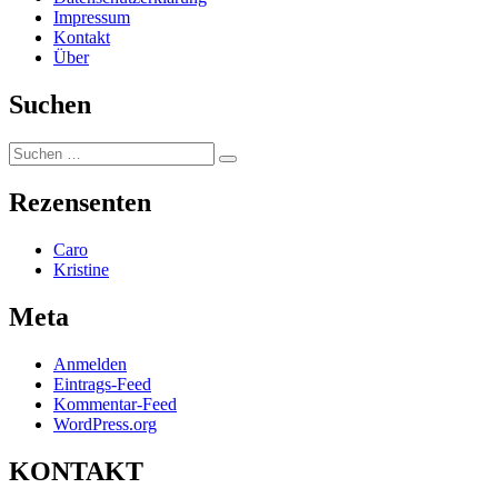
Impressum
Kontakt
Über
Suchen
Suchen
Suchen
nach:
Rezensenten
Caro
Kristine
Meta
Anmelden
Eintrags-Feed
Kommentar-Feed
WordPress.org
KONTAKT