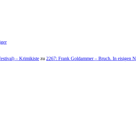
iger
stival) – Krimikiste
zu
2267: Frank Goldammer – Bruch. In eisigen N