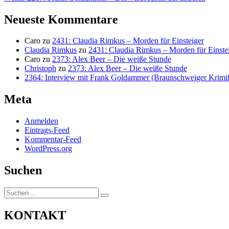
Beitrag:
Neueste Kommentare
Caro
zu
2431: Claudia Rimkus – Morden für Einsteiger
Claudia Rimkus
zu
2431: Claudia Rimkus – Morden für Einste
Caro
zu
2373: Alex Beer – Die weiße Stunde
Christoph
zu
2373: Alex Beer – Die weiße Stunde
2364: Interview mit Frank Goldammer (Braunschweiger Krimife
Meta
Anmelden
Eintrags-Feed
Kommentar-Feed
WordPress.org
Suchen
Suchen
Suchen
nach:
KONTAKT