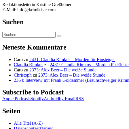
Redaktionsleiterin Kristine Greßhöner
E-Mail: info@krimikiste.com
Suchen
Suchen
Suchen
nach:
Neueste Kommentare
Caro
zu
2431: Claudia Rimkus – Morden für Einsteiger
Claudia Rimkus
zu
2431: Claudia Rimkus – Morden für Einste
Caro
zu
2373: Alex Beer – Die weiße Stunde
Christoph
zu
2373: Alex Beer – Die weiße Stunde
2364: Interview mit Frank Goldammer (Braunschweiger Krimife
Subscribe to Podcast
Apple Podcasts
Spotify
Android
by Email
RSS
Seiten
Alle Titel (A-Z)
Datenschutzerklärung