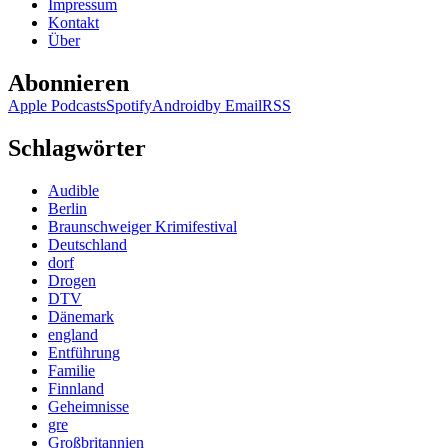
Impressum
Kontakt
Über
Abonnieren
Apple Podcasts
Spotify
Android
by Email
RSS
Schlagwörter
Audible
Berlin
Braunschweiger Krimifestival
Deutschland
dorf
Drogen
DTV
Dänemark
england
Entführung
Familie
Finnland
Geheimnisse
gre
Großbritannien