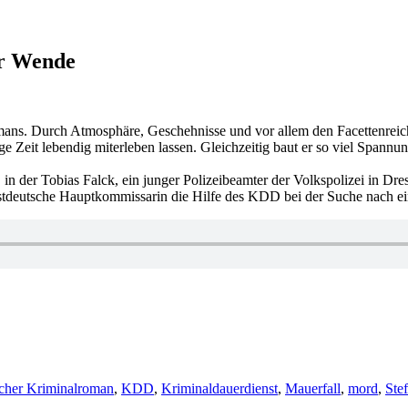
er Wende
mans. Durch Atmosphäre, Geschehnisse und vor allem den Facettenreich
ge Zeit lebendig miterleben lassen. Gleichzeitig baut er so viel Spannu
 in der Tobias Falck, ein junger Polizeibeamter der Volkspolizei in Dr
stdeutsche Hauptkommissarin die Hilfe des KDD bei der Suche nach ein
scher Kriminalroman
,
KDD
,
Kriminaldauerdienst
,
Mauerfall
,
mord
,
Ste