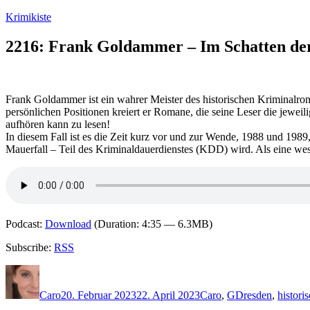
Zum
Krimikiste
Inhalt
springen
2216: Frank Goldammer – Im Schatten d
Frank Goldammer ist ein wahrer Meister des historischen Kriminalro
persönlichen Positionen kreiert er Romane, die seine Leser die jeweili
aufhören kann zu lesen!
In diesem Fall ist es die Zeit kurz vor und zur Wende, 1988 und 1989,
Mauerfall – Teil des Kriminaldauerdienstes (KDD) wird. Als eine we
Podcast:
Download
(Duration: 4:35 — 6.3MB)
Subscribe:
RSS
Autor
Veröffentlicht
Kategorien
Schlagwörter
am
Caro
20. Februar 2023
22. April 2023
Caro
,
G
Dresden
,
histori