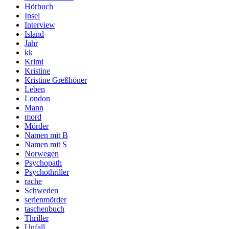
Hörbuch
Insel
Interview
Island
Jahr
kk
Krimi
Kristine
Kristine Greßhöner
Leben
London
Mann
mord
Mörder
Namen mit B
Namen mit S
Norwegen
Psychopath
Psychothriller
rache
Schweden
serienmörder
taschenbuch
Thriller
Unfall