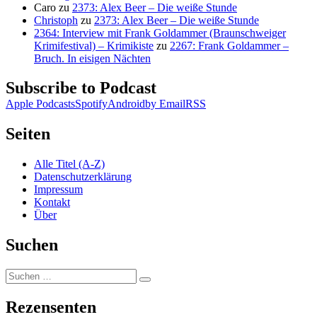
Caro
zu
2373: Alex Beer – Die weiße Stunde
Christoph
zu
2373: Alex Beer – Die weiße Stunde
2364: Interview mit Frank Goldammer (Braunschweiger
Krimifestival) – Krimikiste
zu
2267: Frank Goldammer –
Bruch. In eisigen Nächten
Subscribe to Podcast
Apple Podcasts
Spotify
Android
by Email
RSS
Seiten
Alle Titel (A-Z)
Datenschutzerklärung
Impressum
Kontakt
Über
Suchen
Suchen
Suchen
nach:
Rezensenten