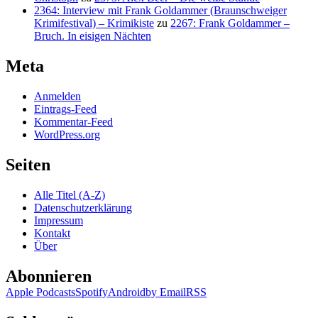
2364: Interview mit Frank Goldammer (Braunschweiger
Krimifestival) – Krimikiste
zu
2267: Frank Goldammer –
Bruch. In eisigen Nächten
Meta
Anmelden
Eintrags-Feed
Kommentar-Feed
WordPress.org
Seiten
Alle Titel (A-Z)
Datenschutzerklärung
Impressum
Kontakt
Über
Abonnieren
Apple Podcasts
Spotify
Android
by Email
RSS