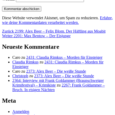
Diese Website verwendet Akismet, um Spam zu reduzieren.
Erfahre,
wie deine Kommentardaten verarbeitet werden.
Beitragsnavigation
Vorheriger
Zurück
2199: Alex Beer – Felix Blom. Der Häftling aus Moabit
Nächster
Beitrag:
Weiter
2201: Max Bentow – Der Eisjunge
Beitrag:
Neueste Kommentare
Caro
zu
2431: Claudia Rimkus – Morden für Einsteiger
Claudia Rimkus
zu
2431: Claudia Rimkus – Morden für
Einsteiger
Caro
zu
2373: Alex Beer – Die weiße Stunde
Christoph
zu
2373: Alex Beer – Die weiße Stunde
2364: Interview mit Frank Goldammer (Braunschweiger
Krimifestival) – Krimikiste
zu
2267: Frank Goldammer –
Bruch. In eisigen Nächten
Meta
Anmelden