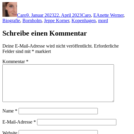
Autor
Veröffentlicht
Kategorien
Schlagwörter
am
Caro
9. Januar 2023
22. April 2023
Caro
,
E
Anette Werner
,
Biografie
,
Bornholm
,
Jeppe Korner
,
Kopenhagen
,
mord
Schreibe einen Kommentar
Deine E-Mail-Adresse wird nicht veröffentlicht.
Erforderliche
Felder sind mit
*
markiert
Kommentar
*
Name
*
E-Mail-Adresse
*
Website