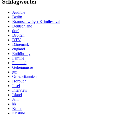
Schlagwörter
Audible
Berlin
Braunschweiger Krimifestival
Deutschland
dorf
Drogen
DTV
Dänemark
england
Entführung
Familie
Finnland
Geheimnisse
gre
Großbritannien
Hörbuch
Insel
Interview
Island
Jahr
kk
Krimi
Kristine