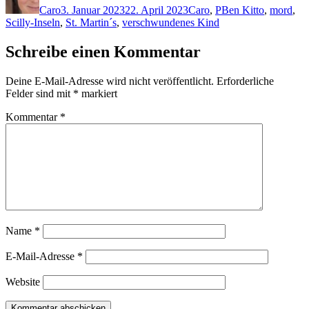
Caro
3. Januar 2023
22. April 2023
Caro
,
P
Ben Kitto
,
mord
,
Scilly-Inseln
,
St. Martin´s
,
verschwundenes Kind
Schreibe einen Kommentar
Deine E-Mail-Adresse wird nicht veröffentlicht.
Erforderliche
Felder sind mit
*
markiert
Kommentar
*
Name
*
E-Mail-Adresse
*
Website