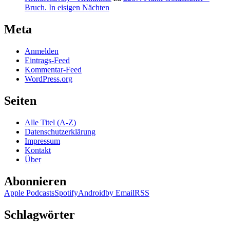
Bruch. In eisigen Nächten
Meta
Anmelden
Eintrags-Feed
Kommentar-Feed
WordPress.org
Seiten
Alle Titel (A-Z)
Datenschutzerklärung
Impressum
Kontakt
Über
Abonnieren
Apple Podcasts
Spotify
Android
by Email
RSS
Schlagwörter