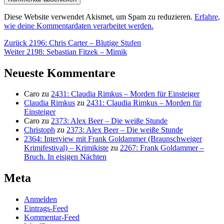
Diese Website verwendet Akismet, um Spam zu reduzieren.
Erfahre,
wie deine Kommentardaten verarbeitet werden.
Beitragsnavigation
Vorheriger
Zurück
2196: Chris Carter – Blutige Stufen
Nächster
Beitrag:
Weiter
2198: Sebastian Fitzek – Mimik
Beitrag:
Neueste Kommentare
Caro
zu
2431: Claudia Rimkus – Morden für Einsteiger
Claudia Rimkus
zu
2431: Claudia Rimkus – Morden für
Einsteiger
Caro
zu
2373: Alex Beer – Die weiße Stunde
Christoph
zu
2373: Alex Beer – Die weiße Stunde
2364: Interview mit Frank Goldammer (Braunschweiger
Krimifestival) – Krimikiste
zu
2267: Frank Goldammer –
Bruch. In eisigen Nächten
Meta
Anmelden
Eintrags-Feed
Kommentar-Feed