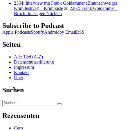
2364: Interview mit Frank Goldammer (Braunschweiger
Krimifestival) – Krimikiste
zu
2267: Frank Goldammer –
Bruch. In eisigen Nächten
Subscribe to Podcast
Apple Podcasts
Spotify
Android
by Email
RSS
Seiten
Alle Titel (A-Z)
Datenschutzerklärung
Impressum
Kontakt
Über
Suchen
Suchen
Suchen
nach:
Rezensenten
Caro