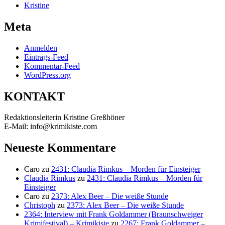
Kristine
Meta
Anmelden
Eintrags-Feed
Kommentar-Feed
WordPress.org
KONTAKT
Redaktionsleiterin Kristine Greßhöner
E-Mail: info@krimikiste.com
Neueste Kommentare
Caro
zu
2431: Claudia Rimkus – Morden für Einsteiger
Claudia Rimkus
zu
2431: Claudia Rimkus – Morden für
Einsteiger
Caro
zu
2373: Alex Beer – Die weiße Stunde
Christoph
zu
2373: Alex Beer – Die weiße Stunde
2364: Interview mit Frank Goldammer (Braunschweiger
Krimifestival) – Krimikiste
zu
2267: Frank Goldammer –