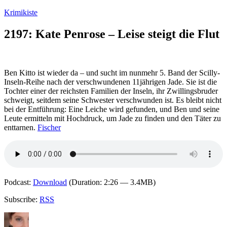
Zum
Krimikiste
Inhalt
springen
2197: Kate Penrose – Leise steigt die Flut
Ben Kitto ist wieder da – und sucht im nunmehr 5. Band der Scilly-
Inseln-Reihe nach der verschwundenen 11jährigen Jade. Sie ist die
Tochter einer der reichsten Familien der Inseln, ihr Zwillingsbruder
schweigt, seitdem seine Schwester verschwunden ist. Es bleibt nicht
bei der Entführung: Eine Leiche wird gefunden, und Ben und seine
Leute ermitteln mit Hochdruck, um Jade zu finden und den Täter zu
enttarnen.
Fischer
Podcast:
Download
(Duration: 2:26 — 3.4MB)
Subscribe:
RSS
Autor
Veröffentlicht
Kategorien
Schlagwörter
am