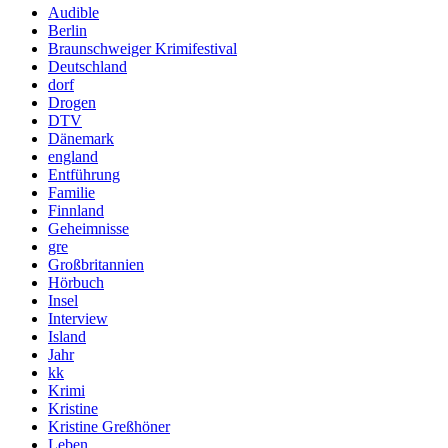
Audible
Berlin
Braunschweiger Krimifestival
Deutschland
dorf
Drogen
DTV
Dänemark
england
Entführung
Familie
Finnland
Geheimnisse
gre
Großbritannien
Hörbuch
Insel
Interview
Island
Jahr
kk
Krimi
Kristine
Kristine Greßhöner
Leben