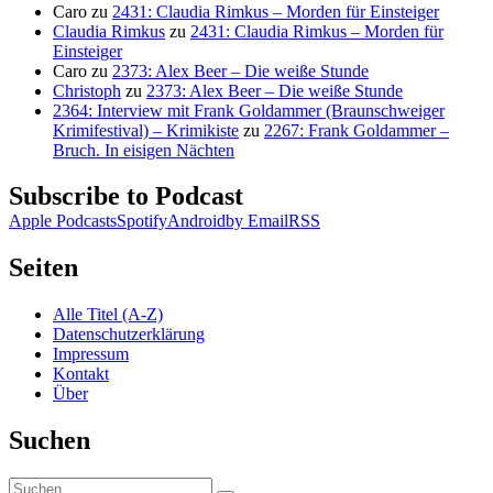
Caro
zu
2431: Claudia Rimkus – Morden für Einsteiger
Claudia Rimkus
zu
2431: Claudia Rimkus – Morden für
Einsteiger
Caro
zu
2373: Alex Beer – Die weiße Stunde
Christoph
zu
2373: Alex Beer – Die weiße Stunde
2364: Interview mit Frank Goldammer (Braunschweiger
Krimifestival) – Krimikiste
zu
2267: Frank Goldammer –
Bruch. In eisigen Nächten
Subscribe to Podcast
Apple Podcasts
Spotify
Android
by Email
RSS
Seiten
Alle Titel (A-Z)
Datenschutzerklärung
Impressum
Kontakt
Über
Suchen
Suchen