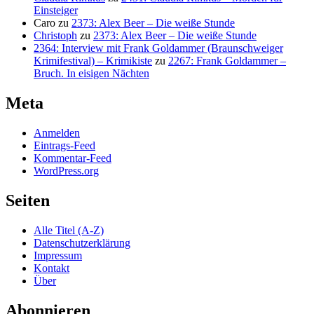
Einsteiger
Caro
zu
2373: Alex Beer – Die weiße Stunde
Christoph
zu
2373: Alex Beer – Die weiße Stunde
2364: Interview mit Frank Goldammer (Braunschweiger
Krimifestival) – Krimikiste
zu
2267: Frank Goldammer –
Bruch. In eisigen Nächten
Meta
Anmelden
Eintrags-Feed
Kommentar-Feed
WordPress.org
Seiten
Alle Titel (A-Z)
Datenschutzerklärung
Impressum
Kontakt
Über
Abonnieren