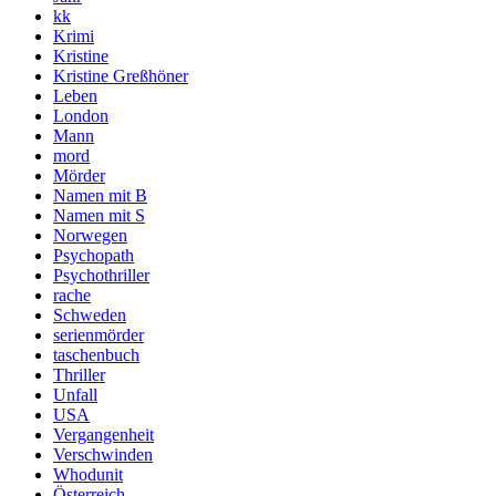
kk
Krimi
Kristine
Kristine Greßhöner
Leben
London
Mann
mord
Mörder
Namen mit B
Namen mit S
Norwegen
Psychopath
Psychothriller
rache
Schweden
serienmörder
taschenbuch
Thriller
Unfall
USA
Vergangenheit
Verschwinden
Whodunit
Österreich