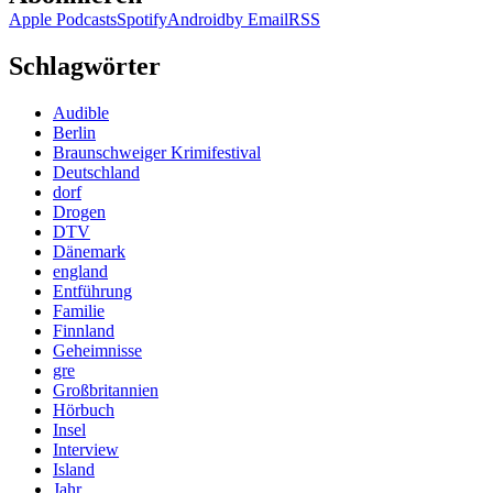
Apple Podcasts
Spotify
Android
by Email
RSS
Schlagwörter
Audible
Berlin
Braunschweiger Krimifestival
Deutschland
dorf
Drogen
DTV
Dänemark
england
Entführung
Familie
Finnland
Geheimnisse
gre
Großbritannien
Hörbuch
Insel
Interview
Island
Jahr