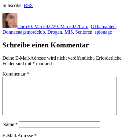
Subscribe:
RSS
Autor
Veröffentlicht
Kategorien
Schlagwörter
am
Caro
30. Mai 2022
29. Mai 2022
Caro
,
O
Diamanten
,
Donnerstagsmordclub
,
Drogen
,
MI5
,
Senioren
,
spionage
Schreibe einen Kommentar
Deine E-Mail-Adresse wird nicht veröffentlicht.
Erforderliche
Felder sind mit
*
markiert
Kommentar
*
Name
*
E-Mail-Adresse
*