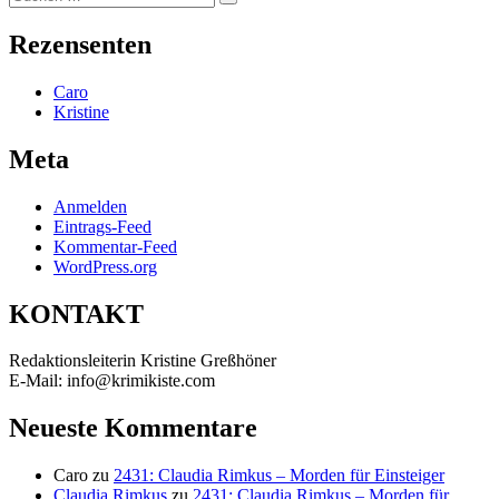
Suchen
nach:
Rezensenten
Caro
Kristine
Meta
Anmelden
Eintrags-Feed
Kommentar-Feed
WordPress.org
KONTAKT
Redaktionsleiterin Kristine Greßhöner
E-Mail: info@krimikiste.com
Neueste Kommentare
Caro
zu
2431: Claudia Rimkus – Morden für Einsteiger
Claudia Rimkus
zu
2431: Claudia Rimkus – Morden für