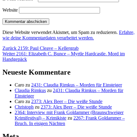
Website
Diese Website verwendet Akismet, um Spam zu reduzieren.
Erfahre,
wie deine Kommentardaten verarbeitet werden.
Beitragsnavigation
Vorheriger
Zurück
2159: Paul Cleave – Kellergrab
Nächster
Beitrag:
Weiter
2161: Elizabeth C. Bunce – Myrtle Hardcastle. Mord im
Beitrag:
Handgepäck
Neueste Kommentare
Caro
zu
2431: Claudia Rimkus – Morden für Einsteiger
Claudia Rimkus
zu
2431: Claudia Rimkus – Morden für
Einsteiger
Caro
zu
2373: Alex Beer – Die weiße Stunde
Christoph
zu
2373: Alex Beer – Die weiße Stunde
2364: Interview mit Frank Goldammer (Braunschweiger
Krimifestival) – Krimikiste
zu
2267: Frank Goldammer –
Bruch. In eisigen Nächten
Meta