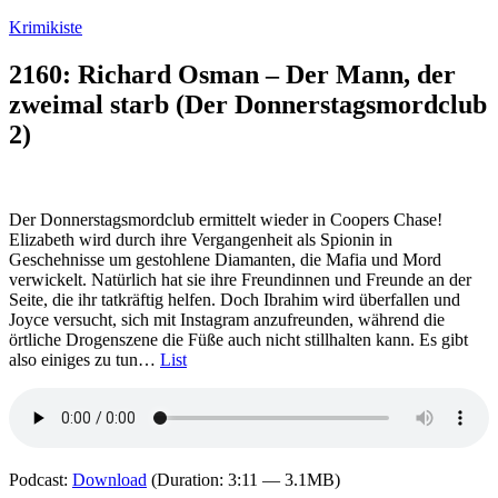
Zum
Krimikiste
Inhalt
springen
2160: Richard Osman – Der Mann, der
zweimal starb (Der Donnerstagsmordclub
2)
Der Donnerstagsmordclub ermittelt wieder in Coopers Chase!
Elizabeth wird durch ihre Vergangenheit als Spionin in
Geschehnisse um gestohlene Diamanten, die Mafia und Mord
verwickelt. Natürlich hat sie ihre Freundinnen und Freunde an der
Seite, die ihr tatkräftig helfen. Doch Ibrahim wird überfallen und
Joyce versucht, sich mit Instagram anzufreunden, während die
örtliche Drogenszene die Füße auch nicht stillhalten kann. Es gibt
also einiges zu tun…
List
Podcast:
Download
(Duration: 3:11 — 3.1MB)