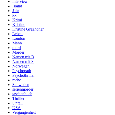
Interview
Island
Jahr
kk
Krimi
Kristine
Kristine Greßhöner
Leben
London
Mann
mord
Mörder
Namen mit B
Namen mit S
Norwegen
Psychopath
Psychothriller
rache
Schweden
serienmörder
taschenbuch
Thriller
Unfall
USA
Vergangenheit