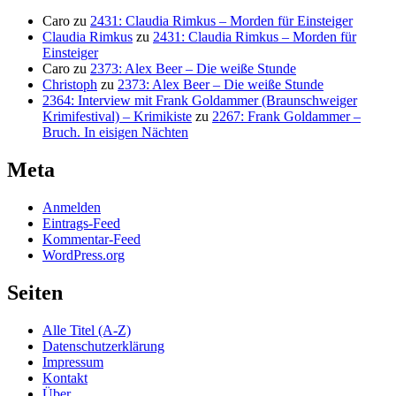
Caro
zu
2431: Claudia Rimkus – Morden für Einsteiger
Claudia Rimkus
zu
2431: Claudia Rimkus – Morden für
Einsteiger
Caro
zu
2373: Alex Beer – Die weiße Stunde
Christoph
zu
2373: Alex Beer – Die weiße Stunde
2364: Interview mit Frank Goldammer (Braunschweiger
Krimifestival) – Krimikiste
zu
2267: Frank Goldammer –
Bruch. In eisigen Nächten
Meta
Anmelden
Eintrags-Feed
Kommentar-Feed
WordPress.org
Seiten
Alle Titel (A-Z)
Datenschutzerklärung
Impressum
Kontakt
Über