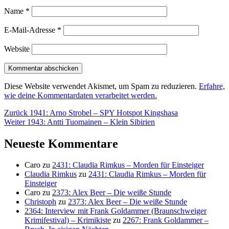
Name
*
E-Mail-Adresse
*
Website
Diese Website verwendet Akismet, um Spam zu reduzieren.
Erfahre,
wie deine Kommentardaten verarbeitet werden.
Beitragsnavigation
Vorheriger
Zurück
1941: Arno Strobel – SPY Hotspot Kingshasa
Nächster
Beitrag:
Weiter
1943: Antti Tuomainen – Klein Sibirien
Beitrag:
Neueste Kommentare
Caro
zu
2431: Claudia Rimkus – Morden für Einsteiger
Claudia Rimkus
zu
2431: Claudia Rimkus – Morden für
Einsteiger
Caro
zu
2373: Alex Beer – Die weiße Stunde
Christoph
zu
2373: Alex Beer – Die weiße Stunde
2364: Interview mit Frank Goldammer (Braunschweiger
Krimifestival) – Krimikiste
zu
2267: Frank Goldammer –