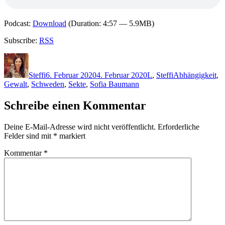
Podcast:
Download
(Duration: 4:57 — 5.9MB)
Subscribe:
RSS
Autor
Veröffentlicht
Kategorien
Schlagwörter
am
Steffi
6. Februar 2020
4. Februar 2020
L
,
Steffi
Abhängigkeit
,
Gewalt
,
Schweden
,
Sekte
,
Sofia Baumann
Schreibe einen Kommentar
Deine E-Mail-Adresse wird nicht veröffentlicht.
Erforderliche
Felder sind mit
*
markiert
Kommentar
*