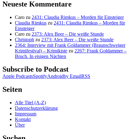
Neueste Kommentare
Caro
zu
2431: Claudia Rimkus – Morden für Einsteiger
Claudia Rimkus
zu
2431: Claudia Rimkus – Morden für
Einsteiger
Caro
zu
2373: Alex Beer – Die weiße Stunde
Christoph
zu
2373: Alex Beer – Die weiße Stunde
2364: Interview mit Frank Goldammer (Braunschweiger
Krimifestival) – Krimikiste
zu
2267: Frank Goldammer –
Bruch. In eisigen Nächten
Subscribe to Podcast
Apple Podcasts
Spotify
Android
by Email
RSS
Seiten
Alle Titel (A-Z)
Datenschutzerklärung
Impressum
Kontakt
Über
Suchen