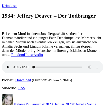
Zum
Krimikiste
Inhalt
springen
1934: Jeffery Deaver – Der Todbringer
Bei einem Mord in einem Juweliergeschäft sterben der
Diamanthändler und ein junges Paar. Der skrupellose Mörder sucht
mit allen Mitteln nach eventuellen Zeugen, um sie auszuschalten.
Amalia Sachs und Lincoln Rhyme versuchen, ihn zu stoppen –
denn der Mörder bringt Menschen in ihrem glücklichsten Moment
um…
RandomHouseAudio
Podcast:
Download
(Duration: 4:16 — 5.9MB)
Subscribe:
RSS
Autor
Veröffentlicht
Kategorien
Schlagwörter
am
Melanie
25. Januar 2020
23. Januar 2020
D
Amalia Sachs
,