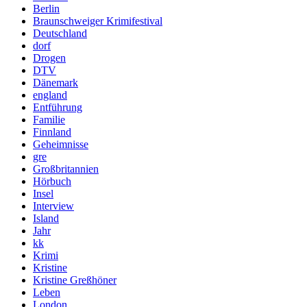
Berlin
Braunschweiger Krimifestival
Deutschland
dorf
Drogen
DTV
Dänemark
england
Entführung
Familie
Finnland
Geheimnisse
gre
Großbritannien
Hörbuch
Insel
Interview
Island
Jahr
kk
Krimi
Kristine
Kristine Greßhöner
Leben
London