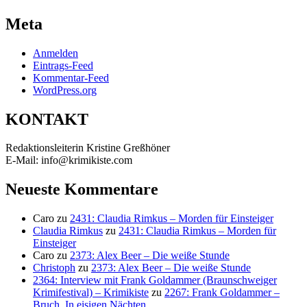
Meta
Anmelden
Eintrags-Feed
Kommentar-Feed
WordPress.org
KONTAKT
Redaktionsleiterin Kristine Greßhöner
E-Mail: info@krimikiste.com
Neueste Kommentare
Caro
zu
2431: Claudia Rimkus – Morden für Einsteiger
Claudia Rimkus
zu
2431: Claudia Rimkus – Morden für
Einsteiger
Caro
zu
2373: Alex Beer – Die weiße Stunde
Christoph
zu
2373: Alex Beer – Die weiße Stunde
2364: Interview mit Frank Goldammer (Braunschweiger
Krimifestival) – Krimikiste
zu
2267: Frank Goldammer –
Bruch. In eisigen Nächten