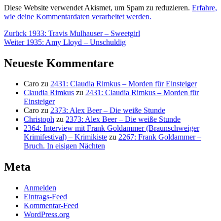
Diese Website verwendet Akismet, um Spam zu reduzieren.
Erfahre,
wie deine Kommentardaten verarbeitet werden.
Beitragsnavigation
Vorheriger
Zurück
1933: Travis Mulhauser – Sweetgirl
Nächster
Beitrag:
Weiter
1935: Amy Lloyd – Unschuldig
Beitrag:
Neueste Kommentare
Caro
zu
2431: Claudia Rimkus – Morden für Einsteiger
Claudia Rimkus
zu
2431: Claudia Rimkus – Morden für
Einsteiger
Caro
zu
2373: Alex Beer – Die weiße Stunde
Christoph
zu
2373: Alex Beer – Die weiße Stunde
2364: Interview mit Frank Goldammer (Braunschweiger
Krimifestival) – Krimikiste
zu
2267: Frank Goldammer –
Bruch. In eisigen Nächten
Meta
Anmelden
Eintrags-Feed
Kommentar-Feed
WordPress.org