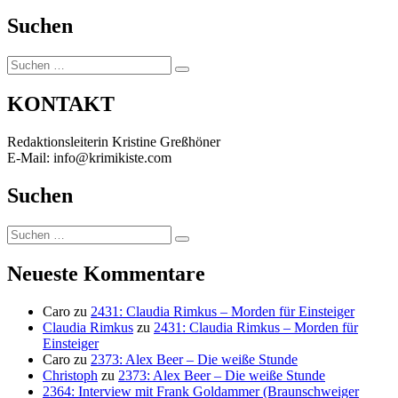
Suchen
Suchen
Suchen
nach:
KONTAKT
Redaktionsleiterin Kristine Greßhöner
E-Mail: info@krimikiste.com
Suchen
Suchen
Suchen
nach:
Neueste Kommentare
Caro
zu
2431: Claudia Rimkus – Morden für Einsteiger
Claudia Rimkus
zu
2431: Claudia Rimkus – Morden für
Einsteiger
Caro
zu
2373: Alex Beer – Die weiße Stunde
Christoph
zu
2373: Alex Beer – Die weiße Stunde
2364: Interview mit Frank Goldammer (Braunschweiger