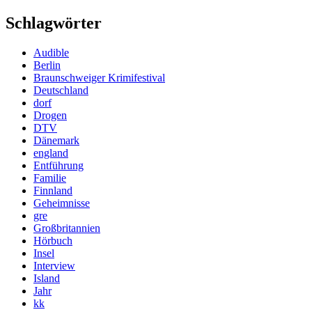
Schlagwörter
Audible
Berlin
Braunschweiger Krimifestival
Deutschland
dorf
Drogen
DTV
Dänemark
england
Entführung
Familie
Finnland
Geheimnisse
gre
Großbritannien
Hörbuch
Insel
Interview
Island
Jahr
kk