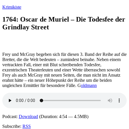
Zum
Krimikiste
Inhalt
springen
1764: Oscar de Muriel – Die Todesfee der
Grindlay Street
Frey und McGray begeben sich für diesen 3. Band der Reihe auf die
Bretter, die die Welt bedeuten – zumindest beinahe. Neben einem
vertrackten Fall, einer mit Blut schreibenden Todesfee,
exzentrischen Theaterleuten und einer Wette überraschen sowohl
Frey als auch McGray mit neuen Seiten, die man nicht im Ansatz
erahnt hätte – ein neuer Höhepunkt der Reihe um die beiden
ungleichen Ermittler für besondere Fälle. G
oldmann
Podcast:
Download
(Duration: 4:54 — 4.5MB)
Subscribe:
RSS