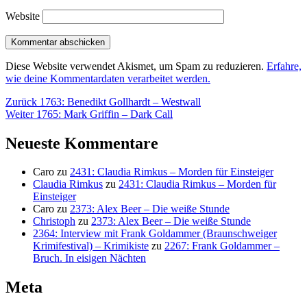
Website
Diese Website verwendet Akismet, um Spam zu reduzieren.
Erfahre,
wie deine Kommentardaten verarbeitet werden.
Beitragsnavigation
Vorheriger
Zurück
1763: Benedikt Gollhardt – Westwall
Nächster
Beitrag:
Weiter
1765: Mark Griffin – Dark Call
Beitrag:
Neueste Kommentare
Caro
zu
2431: Claudia Rimkus – Morden für Einsteiger
Claudia Rimkus
zu
2431: Claudia Rimkus – Morden für
Einsteiger
Caro
zu
2373: Alex Beer – Die weiße Stunde
Christoph
zu
2373: Alex Beer – Die weiße Stunde
2364: Interview mit Frank Goldammer (Braunschweiger
Krimifestival) – Krimikiste
zu
2267: Frank Goldammer –
Bruch. In eisigen Nächten
Meta