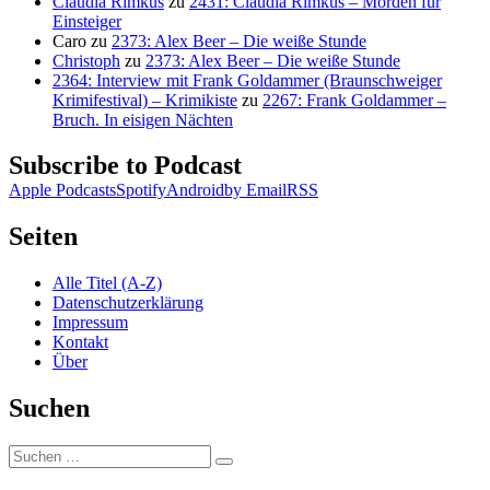
Claudia Rimkus
zu
2431: Claudia Rimkus – Morden für
Einsteiger
Caro
zu
2373: Alex Beer – Die weiße Stunde
Christoph
zu
2373: Alex Beer – Die weiße Stunde
2364: Interview mit Frank Goldammer (Braunschweiger
Krimifestival) – Krimikiste
zu
2267: Frank Goldammer –
Bruch. In eisigen Nächten
Subscribe to Podcast
Apple Podcasts
Spotify
Android
by Email
RSS
Seiten
Alle Titel (A-Z)
Datenschutzerklärung
Impressum
Kontakt
Über
Suchen
Suchen
Suchen
nach: