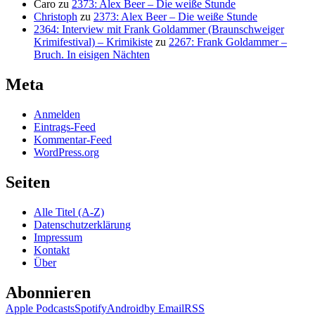
Caro
zu
2373: Alex Beer – Die weiße Stunde
Christoph
zu
2373: Alex Beer – Die weiße Stunde
2364: Interview mit Frank Goldammer (Braunschweiger
Krimifestival) – Krimikiste
zu
2267: Frank Goldammer –
Bruch. In eisigen Nächten
Meta
Anmelden
Eintrags-Feed
Kommentar-Feed
WordPress.org
Seiten
Alle Titel (A-Z)
Datenschutzerklärung
Impressum
Kontakt
Über
Abonnieren
Apple Podcasts
Spotify
Android
by Email
RSS