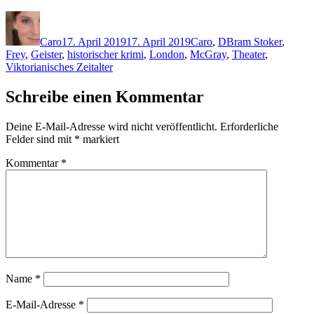
Autor
Veröffentlicht
Kategorien
Schlagwörter
am
Caro
17. April 2019
17. April 2019
Caro
,
D
Bram Stoker
,
Frey
,
Geister
,
historischer krimi
,
London
,
McGray
,
Theater
,
Viktorianisches Zeitalter
Schreibe einen Kommentar
Deine E-Mail-Adresse wird nicht veröffentlicht.
Erforderliche
Felder sind mit
*
markiert
Kommentar
*
Name
*
E-Mail-Adresse
*