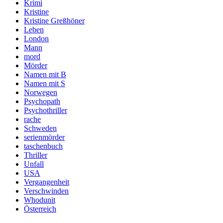
Krimi
Kristine
Kristine Greßhöner
Leben
London
Mann
mord
Mörder
Namen mit B
Namen mit S
Norwegen
Psychopath
Psychothriller
rache
Schweden
serienmörder
taschenbuch
Thriller
Unfall
USA
Vergangenheit
Verschwinden
Whodunit
Österreich