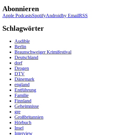
Abonnieren
Apple Podcasts
Spotify
Android
by Email
RSS
Schlagwörter
Audible
Berlin
Braunschweiger Krimifestival
Deutschland
dorf
Drogen
DTV
Dänemark
england
Entführung
Familie
Finnland
Geheimnisse
gre
Großbritannien
Hörbuch
Insel
Interview