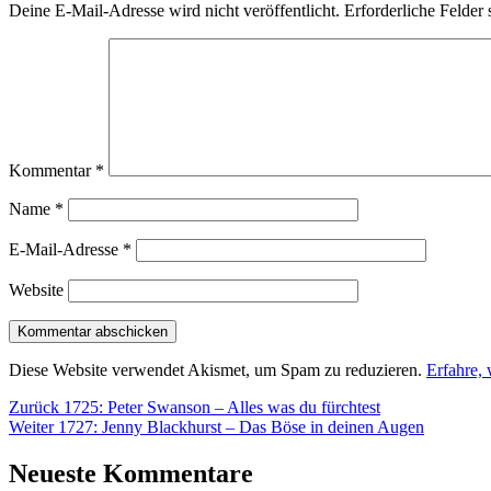
Deine E-Mail-Adresse wird nicht veröffentlicht.
Erforderliche Felder 
Kommentar
*
Name
*
E-Mail-Adresse
*
Website
Diese Website verwendet Akismet, um Spam zu reduzieren.
Erfahre,
Beitragsnavigation
Vorheriger
Zurück
1725: Peter Swanson – Alles was du fürchtest
Nächster
Beitrag:
Weiter
1727: Jenny Blackhurst – Das Böse in deinen Augen
Beitrag:
Neueste Kommentare