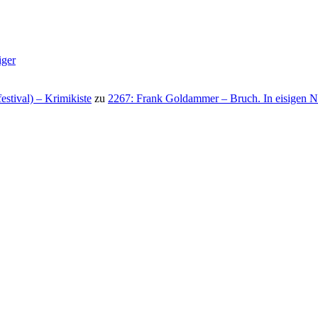
iger
stival) – Krimikiste
zu
2267: Frank Goldammer – Bruch. In eisigen N