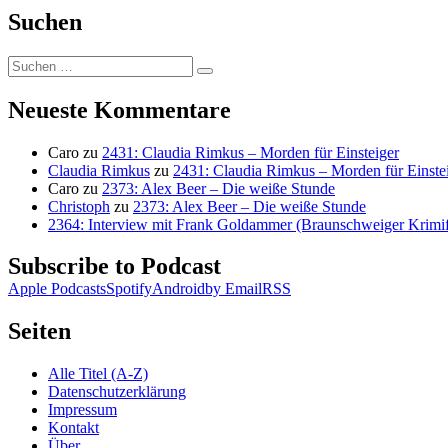
Suchen
Suchen
Suchen
nach:
Neueste Kommentare
Caro
zu
2431: Claudia Rimkus – Morden für Einsteiger
Claudia Rimkus
zu
2431: Claudia Rimkus – Morden für Einste
Caro
zu
2373: Alex Beer – Die weiße Stunde
Christoph
zu
2373: Alex Beer – Die weiße Stunde
2364: Interview mit Frank Goldammer (Braunschweiger Krimife
Subscribe to Podcast
Apple Podcasts
Spotify
Android
by Email
RSS
Seiten
Alle Titel (A-Z)
Datenschutzerklärung
Impressum
Kontakt
Über