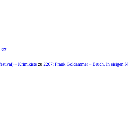
iger
stival) – Krimikiste
zu
2267: Frank Goldammer – Bruch. In eisigen N