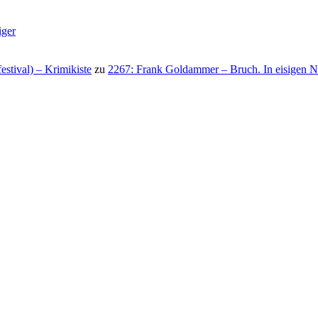
iger
stival) – Krimikiste
zu
2267: Frank Goldammer – Bruch. In eisigen N