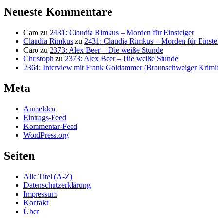
Neueste Kommentare
Caro
zu
2431: Claudia Rimkus – Morden für Einsteiger
Claudia Rimkus
zu
2431: Claudia Rimkus – Morden für Einste
Caro
zu
2373: Alex Beer – Die weiße Stunde
Christoph
zu
2373: Alex Beer – Die weiße Stunde
2364: Interview mit Frank Goldammer (Braunschweiger Krimife
Meta
Anmelden
Eintrags-Feed
Kommentar-Feed
WordPress.org
Seiten
Alle Titel (A-Z)
Datenschutzerklärung
Impressum
Kontakt
Über