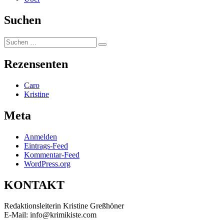
Suchen
Suchen
Suchen
nach:
Rezensenten
Caro
Kristine
Meta
Anmelden
Eintrags-Feed
Kommentar-Feed
WordPress.org
KONTAKT
Redaktionsleiterin Kristine Greßhöner
E-Mail: info@krimikiste.com