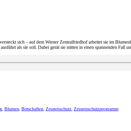
rsteckt sich – auf dem Wiener Zentralfriedhof arbeitet sie im Blumenlade
usführt als sie soll. Dabei gerät sie mitten in einen spannenden Fall u
g
,
Blumen
,
Botschaften
,
Zeugenschutz
,
Zeugenschutzprogramm