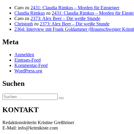
Caro
zu
2431: Claudia Rimkus – Morden für Einsteiger
Claudia Rimkus
zu
2431: Claudia Rimkus – Morden für Einste
Caro
zu
2373: Alex Beer – Die weiße Stunde
Christoph
zu
2373: Alex Beer – Die weiße Stunde
2364: Interview mit Frank Goldammer (Braunschweiger Krimife
Meta
Anmelden
Eintrags-Feed
Kommentar-Feed
WordPress.org
Suchen
Suchen
Suchen
nach:
KONTAKT
Redaktionsleiterin Kristine Greßhöner
E-Mail: info@krimikiste.com