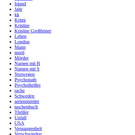
Island
Jahr
kk
Krimi
Kristine
Kristine Greßhöner
Leben
London
Mann
mord
Mörder
Namen mit B
Namen mit S
Norwegen
Psychopath
Psychothriller
rache
Schweden
serienmörder
taschenbuch
Thriller
Unfall
USA
Vergangenheit
Verschwinden