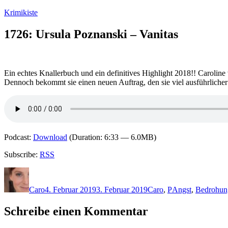
Zum
Krimikiste
Inhalt
springen
1726: Ursula Poznanski – Vanitas
Ein echtes Knallerbuch und ein definitives Highlight 2018!! Caroline ve
Dennoch bekommt sie einen neuen Auftrag, den sie viel ausführlicher a
Podcast:
Download
(Duration: 6:33 — 6.0MB)
Subscribe:
RSS
Autor
Veröffentlicht
Kategorien
Schlagwörter
am
Caro
4. Februar 2019
3. Februar 2019
Caro
,
P
Angst
,
Bedrohun
Schreibe einen Kommentar