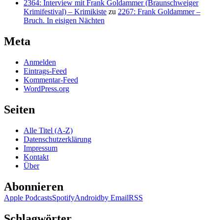
2364: Interview mit Frank Goldammer (Braunschweiger
Krimifestival) – Krimikiste
zu
2267: Frank Goldammer –
Bruch. In eisigen Nächten
Meta
Anmelden
Eintrags-Feed
Kommentar-Feed
WordPress.org
Seiten
Alle Titel (A-Z)
Datenschutzerklärung
Impressum
Kontakt
Über
Abonnieren
Apple Podcasts
Spotify
Android
by Email
RSS
Schlagwörter