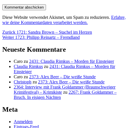
Diese Website verwendet Akismet, um Spam zu reduzieren.
Erfahre,
wie deine Kommentardaten verarbeitet werden.
Beitragsnavigation
Vorheriger
Zurück
1721: Sandra Brown – Stachel im Herzen
Nächster
Beitrag:
Weiter
1723: Philipp Reinartz – Fremdland
Beitrag:
Neueste Kommentare
Caro
zu
2431: Claudia Rimkus – Morden für Einsteiger
Claudia Rimkus
zu
2431: Claudia Rimkus – Morden für
Einsteiger
Caro
zu
2373: Alex Beer – Die weiße Stunde
Christoph
zu
2373: Alex Beer – Die weiße Stunde
2364: Interview mit Frank Goldammer (Braunschweiger
Krimifestival) – Krimikiste
zu
2267: Frank Goldammer –
Bruch. In eisigen Nächten
Meta
Anmelden
Eintrags-Feed