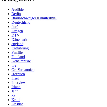
Audible
Berlin
Braunschweiger Krimifestival
Deutschland
dorf
Drogen
DTV
Dänemark
england
Entführung
Familie
Finnland
Geheimnisse
gre
Großbritannien
Hörbuch
Insel
Interview
Island
Jahr
kk
Krimi
Kristine