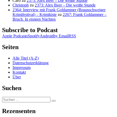
Caro
zu
2373: Alex Beer – Die weiße Stunde
Christoph
zu
2373: Alex Beer – Die weiße Stunde
2364: Interview mit Frank Goldammer (Braunschweiger
Krimifestival) – Krimikiste
zu
2267: Frank Goldammer –
Bruch. In eisigen Nächten
Subscribe to Podcast
Apple Podcasts
Spotify
Android
by Email
RSS
Seiten
Alle Titel (A-Z)
Datenschutzerklärung
Impressum
Kontakt
Über
Suchen
Suchen
Suchen
nach:
Rezensenten