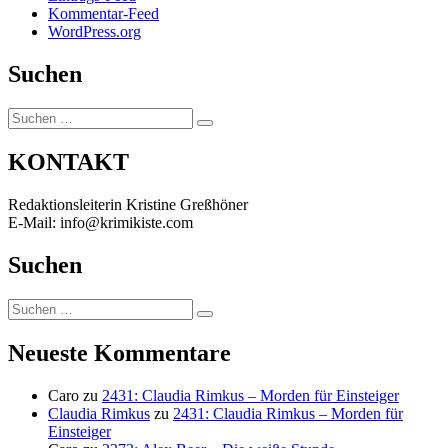
Kommentar-Feed
WordPress.org
Suchen
Suchen
Suchen
nach:
KONTAKT
Redaktionsleiterin Kristine Greßhöner
E-Mail: info@krimikiste.com
Suchen
Suchen
Suchen
nach:
Neueste Kommentare
Caro
zu
2431: Claudia Rimkus – Morden für Einsteiger
Claudia Rimkus
zu
2431: Claudia Rimkus – Morden für
Einsteiger