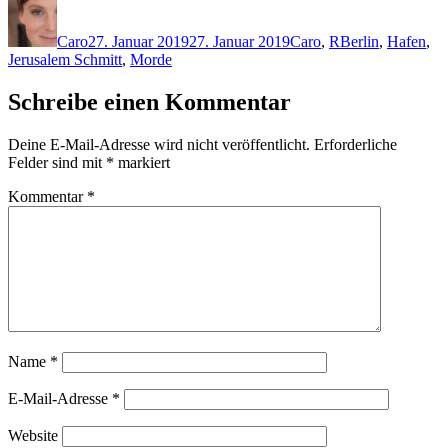
Autor
Veröffentlicht
Kategorien
Schlagwörter
am
Caro
27. Januar 2019
27. Januar 2019
Caro
,
R
Berlin
,
Hafen
,
Jerusalem Schmitt
,
Morde
Schreibe einen Kommentar
Deine E-Mail-Adresse wird nicht veröffentlicht.
Erforderliche
Felder sind mit
*
markiert
Kommentar
*
Name
*
E-Mail-Adresse
*
Website