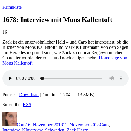
Zum
Krimikiste
Inhalt
springen
1678: Interview mit Mons Kallentoft
16
Zack ist ein ungewöhnlicher Held – und Caro hat interessiert, ob die
Bücher von Mons Kallentoft und Markus Luttemann von den Sagen
um Herakles inspiriert sind, wie Zack zu dem außergewöhnlichen
Charakter wurde, der er ist, und noch einiges mehr.
Homepage von
Mons Kallentoft
Podcast:
Download
(Duration: 15:04 — 13.8MB)
Subscribe:
RSS
Autor
Veröffentlicht
Kategorien
am
Caro
16. November 2018
11. November 2018
Caro
,
Schlagwörter
Interview
,
K
Interview
,
Schweden
,
Zack Herry