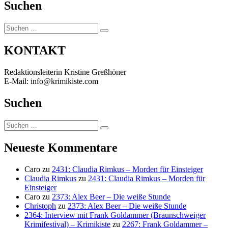
Suchen
Suchen
Suchen
nach:
KONTAKT
Redaktionsleiterin Kristine Greßhöner
E-Mail: info@krimikiste.com
Suchen
Suchen
Suchen
nach:
Neueste Kommentare
Caro
zu
2431: Claudia Rimkus – Morden für Einsteiger
Claudia Rimkus
zu
2431: Claudia Rimkus – Morden für
Einsteiger
Caro
zu
2373: Alex Beer – Die weiße Stunde
Christoph
zu
2373: Alex Beer – Die weiße Stunde
2364: Interview mit Frank Goldammer (Braunschweiger
Krimifestival) – Krimikiste
zu
2267: Frank Goldammer –