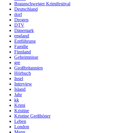
Braunschweiger Krimifestival
Deutschland
dorf
Drogen
DTV
Dänemark
england
Entführung
Familie
Finnland
Geheimnisse
gre
Großbritannien
Hörbuch
Insel
Interview
Island
Jahr
kk
Krimi
Kristine
Kristine Greßhöner
Leben
London
Mann