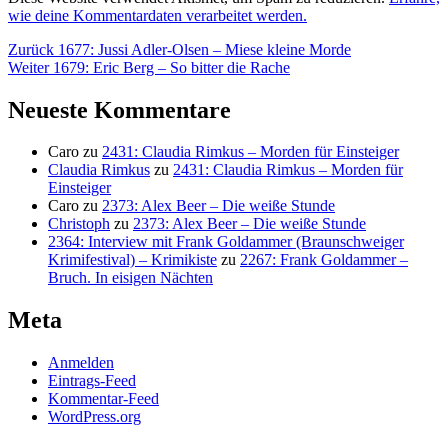
wie deine Kommentardaten verarbeitet werden.
Beitragsnavigation
Vorheriger
Zurück
1677: Jussi Adler-Olsen – Miese kleine Morde
Nächster
Beitrag:
Weiter
1679: Eric Berg – So bitter die Rache
Beitrag:
Neueste Kommentare
Caro
zu
2431: Claudia Rimkus – Morden für Einsteiger
Claudia Rimkus
zu
2431: Claudia Rimkus – Morden für
Einsteiger
Caro
zu
2373: Alex Beer – Die weiße Stunde
Christoph
zu
2373: Alex Beer – Die weiße Stunde
2364: Interview mit Frank Goldammer (Braunschweiger
Krimifestival) – Krimikiste
zu
2267: Frank Goldammer –
Bruch. In eisigen Nächten
Meta
Anmelden
Eintrags-Feed
Kommentar-Feed
WordPress.org