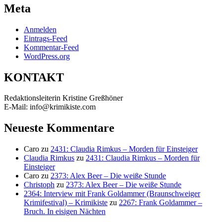
Meta
Anmelden
Eintrags-Feed
Kommentar-Feed
WordPress.org
KONTAKT
Redaktionsleiterin Kristine Greßhöner
E-Mail: info@krimikiste.com
Neueste Kommentare
Caro
zu
2431: Claudia Rimkus – Morden für Einsteiger
Claudia Rimkus
zu
2431: Claudia Rimkus – Morden für
Einsteiger
Caro
zu
2373: Alex Beer – Die weiße Stunde
Christoph
zu
2373: Alex Beer – Die weiße Stunde
2364: Interview mit Frank Goldammer (Braunschweiger
Krimifestival) – Krimikiste
zu
2267: Frank Goldammer –
Bruch. In eisigen Nächten