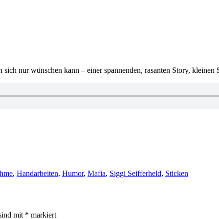
an sich nur wünschen kann – einer spannenden, rasanten Story, kleinen
rter
ahme
,
Handarbeiten
,
Humor
,
Mafia
,
Siggi Seifferheld
,
Sticken
sind mit
*
markiert