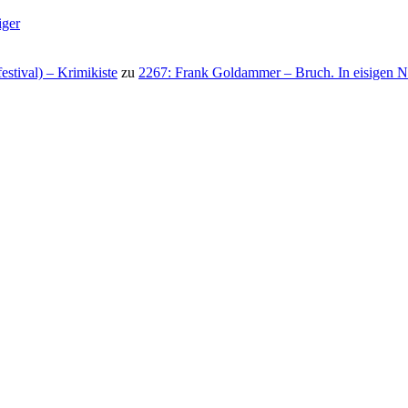
iger
stival) – Krimikiste
zu
2267: Frank Goldammer – Bruch. In eisigen N