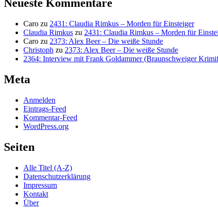
Neueste Kommentare
Caro
zu
2431: Claudia Rimkus – Morden für Einsteiger
Claudia Rimkus
zu
2431: Claudia Rimkus – Morden für Einste
Caro
zu
2373: Alex Beer – Die weiße Stunde
Christoph
zu
2373: Alex Beer – Die weiße Stunde
2364: Interview mit Frank Goldammer (Braunschweiger Krimife
Meta
Anmelden
Eintrags-Feed
Kommentar-Feed
WordPress.org
Seiten
Alle Titel (A-Z)
Datenschutzerklärung
Impressum
Kontakt
Über