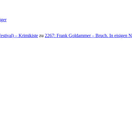
iger
stival) – Krimikiste
zu
2267: Frank Goldammer – Bruch. In eisigen N