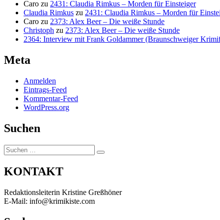
Caro
zu
2431: Claudia Rimkus – Morden für Einsteiger
Claudia Rimkus
zu
2431: Claudia Rimkus – Morden für Einste
Caro
zu
2373: Alex Beer – Die weiße Stunde
Christoph
zu
2373: Alex Beer – Die weiße Stunde
2364: Interview mit Frank Goldammer (Braunschweiger Krimife
Meta
Anmelden
Eintrags-Feed
Kommentar-Feed
WordPress.org
Suchen
Suchen
Suchen
nach:
KONTAKT
Redaktionsleiterin Kristine Greßhöner
E-Mail: info@krimikiste.com