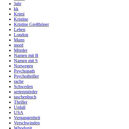
Jahr
kk
Krimi
Kristine
Kristine Greßhöner
Leben
London
Mann
mord
Mörder
Namen mit B
Namen mit S
Norwegen
Psychopath
Psychothriller
rache
Schweden
serienmörder
taschenbuch
Thriller
Unfall
USA
Vergangenheit
Verschwinden
Whodunit