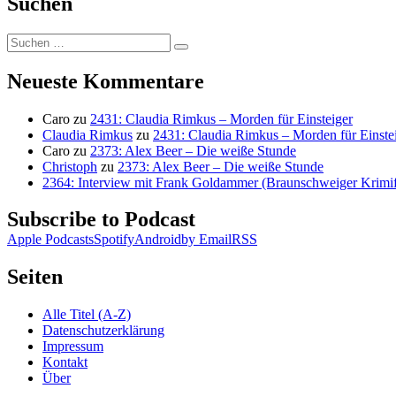
Suchen
Suchen
Suchen
nach:
Neueste Kommentare
Caro
zu
2431: Claudia Rimkus – Morden für Einsteiger
Claudia Rimkus
zu
2431: Claudia Rimkus – Morden für Einste
Caro
zu
2373: Alex Beer – Die weiße Stunde
Christoph
zu
2373: Alex Beer – Die weiße Stunde
2364: Interview mit Frank Goldammer (Braunschweiger Krimife
Subscribe to Podcast
Apple Podcasts
Spotify
Android
by Email
RSS
Seiten
Alle Titel (A-Z)
Datenschutzerklärung
Impressum
Kontakt
Über