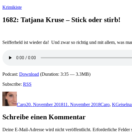
Zum
Krimikiste
Inhalt
springen
1682: Tatjana Kruse – Stick oder stirb!
Seifferheld ist wieder da! Und zwar so richtig und mit allem, was m
Podcast:
Download
(Duration: 3:35 — 3.3MB)
Subscribe:
RSS
Autor
Veröffentlicht
Kategorien
Schlagwö
am
Caro
20. November 2018
11. November 2018
Caro
,
K
Geiseln
Schreibe einen Kommentar
Deine E-Mail-Adresse wird nicht veröffentlicht.
Erforderliche Felder 