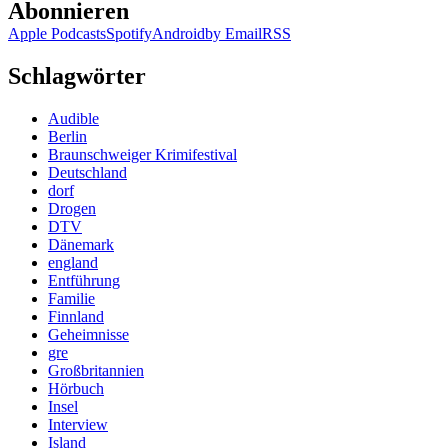
Abonnieren
Apple Podcasts
Spotify
Android
by Email
RSS
Schlagwörter
Audible
Berlin
Braunschweiger Krimifestival
Deutschland
dorf
Drogen
DTV
Dänemark
england
Entführung
Familie
Finnland
Geheimnisse
gre
Großbritannien
Hörbuch
Insel
Interview
Island