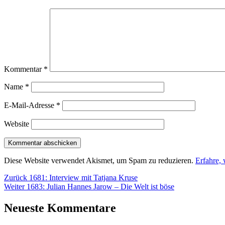
Kommentar
*
Name
*
E-Mail-Adresse
*
Website
Diese Website verwendet Akismet, um Spam zu reduzieren.
Erfahre,
Beitragsnavigation
Vorheriger
Zurück
1681: Interview mit Tatjana Kruse
Nächster
Beitrag:
Weiter
1683: Julian Hannes Jarow – Die Welt ist böse
Beitrag:
Neueste Kommentare