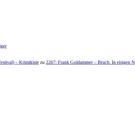
iger
stival) – Krimikiste
zu
2267: Frank Goldammer – Bruch. In eisigen N