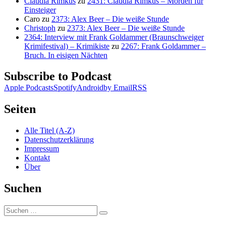
Claudia Rimkus
zu
2431: Claudia Rimkus – Morden für
Einsteiger
Caro
zu
2373: Alex Beer – Die weiße Stunde
Christoph
zu
2373: Alex Beer – Die weiße Stunde
2364: Interview mit Frank Goldammer (Braunschweiger
Krimifestival) – Krimikiste
zu
2267: Frank Goldammer –
Bruch. In eisigen Nächten
Subscribe to Podcast
Apple Podcasts
Spotify
Android
by Email
RSS
Seiten
Alle Titel (A-Z)
Datenschutzerklärung
Impressum
Kontakt
Über
Suchen
Suchen
Suchen
nach: