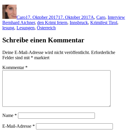
Autor
Veröffentlicht
Kategorien
Sc
am
Caro
17. Oktober 2017
17. Oktober 2017
A
,
Caro
,
Interview
Bernhard Aichner
,
den Krimi feiern
,
Innsbruck
,
Krimifest Tirol
,
lesung
,
Lesungen
,
Österreich
Schreibe einen Kommentar
Deine E-Mail-Adresse wird nicht veröffentlicht.
Erforderliche
Felder sind mit
*
markiert
Kommentar
*
Name
*
E-Mail-Adresse
*