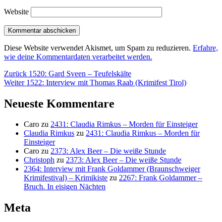
Website
Diese Website verwendet Akismet, um Spam zu reduzieren.
Erfahre,
wie deine Kommentardaten verarbeitet werden.
Beitragsnavigation
Vorheriger
Zurück
1520: Gard Sveen – Teufelskälte
Nächster
Beitrag:
Weiter
1522: Interview mit Thomas Raab (Krimifest Tirol)
Beitrag:
Neueste Kommentare
Caro
zu
2431: Claudia Rimkus – Morden für Einsteiger
Claudia Rimkus
zu
2431: Claudia Rimkus – Morden für
Einsteiger
Caro
zu
2373: Alex Beer – Die weiße Stunde
Christoph
zu
2373: Alex Beer – Die weiße Stunde
2364: Interview mit Frank Goldammer (Braunschweiger
Krimifestival) – Krimikiste
zu
2267: Frank Goldammer –
Bruch. In eisigen Nächten
Meta