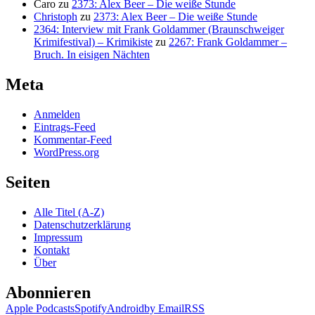
Caro
zu
2373: Alex Beer – Die weiße Stunde
Christoph
zu
2373: Alex Beer – Die weiße Stunde
2364: Interview mit Frank Goldammer (Braunschweiger
Krimifestival) – Krimikiste
zu
2267: Frank Goldammer –
Bruch. In eisigen Nächten
Meta
Anmelden
Eintrags-Feed
Kommentar-Feed
WordPress.org
Seiten
Alle Titel (A-Z)
Datenschutzerklärung
Impressum
Kontakt
Über
Abonnieren
Apple Podcasts
Spotify
Android
by Email
RSS