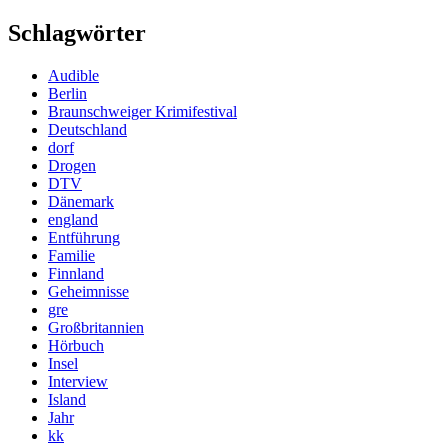
Schlagwörter
Audible
Berlin
Braunschweiger Krimifestival
Deutschland
dorf
Drogen
DTV
Dänemark
england
Entführung
Familie
Finnland
Geheimnisse
gre
Großbritannien
Hörbuch
Insel
Interview
Island
Jahr
kk