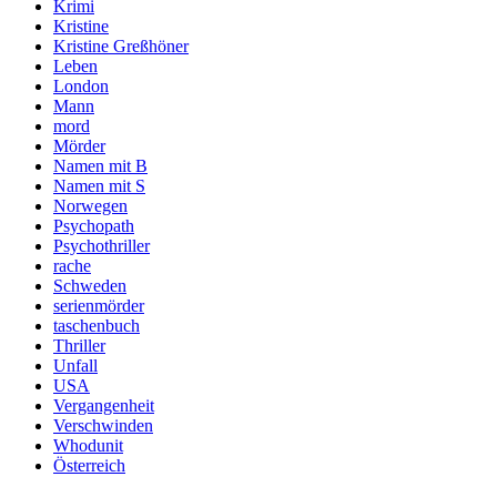
Krimi
Kristine
Kristine Greßhöner
Leben
London
Mann
mord
Mörder
Namen mit B
Namen mit S
Norwegen
Psychopath
Psychothriller
rache
Schweden
serienmörder
taschenbuch
Thriller
Unfall
USA
Vergangenheit
Verschwinden
Whodunit
Österreich