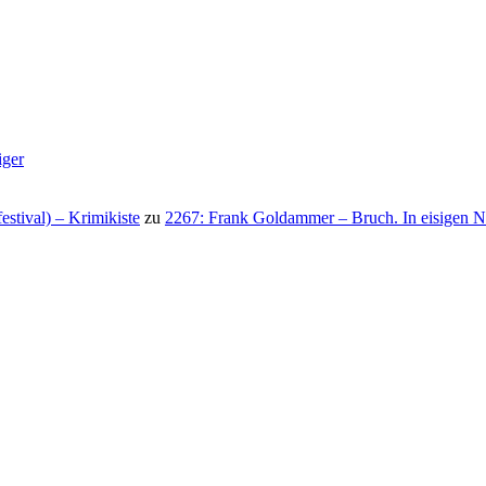
iger
stival) – Krimikiste
zu
2267: Frank Goldammer – Bruch. In eisigen N