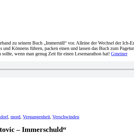
band zu seinem Buch „Immerstill“ vor. Alleine der Wechsel der Ich-Er
ens und Könnens führen, packen einen und lassen das Buch zum Pagetu
en sollte, wenn man genug Zeit für einen Lesemarathon hat!
Gmeiner
rter
dorf
,
mord
,
Vergangenheit
,
Verschwinden
ovic – Immerschuld“