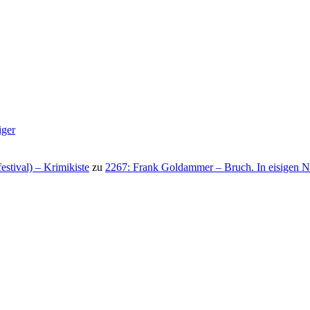
iger
stival) – Krimikiste
zu
2267: Frank Goldammer – Bruch. In eisigen N