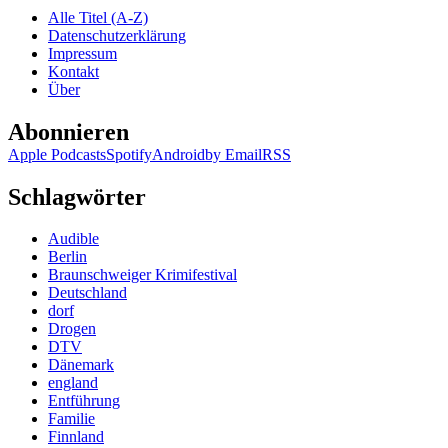
Alle Titel (A-Z)
Datenschutzerklärung
Impressum
Kontakt
Über
Abonnieren
Apple Podcasts
Spotify
Android
by Email
RSS
Schlagwörter
Audible
Berlin
Braunschweiger Krimifestival
Deutschland
dorf
Drogen
DTV
Dänemark
england
Entführung
Familie
Finnland