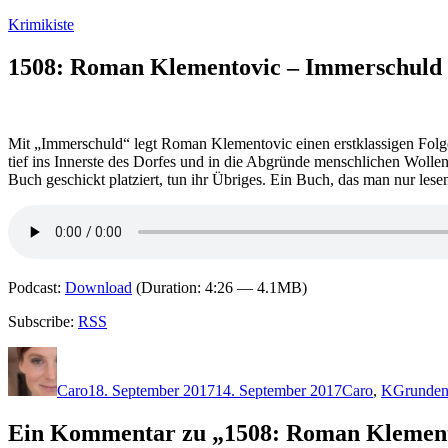
Zum
Krimikiste
Inhalt
springen
1508: Roman Klementovic – Immerschuld
Mit „Immerschuld“ legt Roman Klementovic einen erstklassigen Folge
tief ins Innerste des Dorfes und in die Abgründe menschlichen Woll
Buch geschickt platziert, tun ihr Übriges. Ein Buch, das man nur les
Podcast:
Download
(Duration: 4:26 — 4.1MB)
Subscribe:
RSS
Autor
Veröffentlicht
Kategorien
Schlagwö
am
Caro
18. September 2017
14. September 2017
Caro
,
K
Grunden
Ein Kommentar zu „1508: Roman Klement