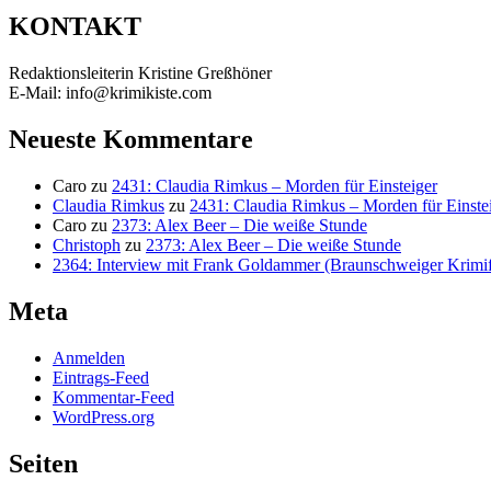
KONTAKT
Redaktionsleiterin Kristine Greßhöner
E-Mail: info@krimikiste.com
Neueste Kommentare
Caro
zu
2431: Claudia Rimkus – Morden für Einsteiger
Claudia Rimkus
zu
2431: Claudia Rimkus – Morden für Einste
Caro
zu
2373: Alex Beer – Die weiße Stunde
Christoph
zu
2373: Alex Beer – Die weiße Stunde
2364: Interview mit Frank Goldammer (Braunschweiger Krimife
Meta
Anmelden
Eintrags-Feed
Kommentar-Feed
WordPress.org
Seiten