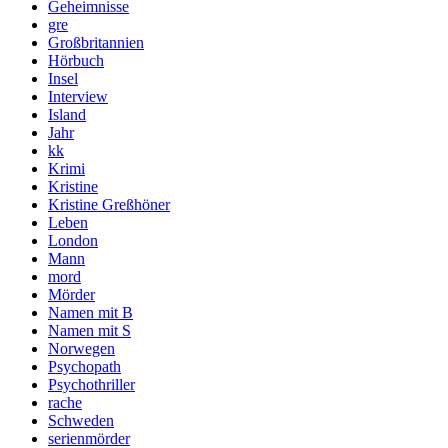
Geheimnisse
gre
Großbritannien
Hörbuch
Insel
Interview
Island
Jahr
kk
Krimi
Kristine
Kristine Greßhöner
Leben
London
Mann
mord
Mörder
Namen mit B
Namen mit S
Norwegen
Psychopath
Psychothriller
rache
Schweden
serienmörder