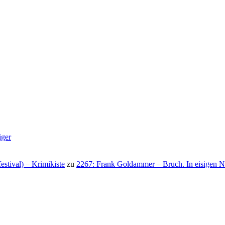
iger
stival) – Krimikiste
zu
2267: Frank Goldammer – Bruch. In eisigen N