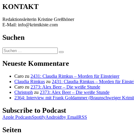
KONTAKT
Redaktionsleiterin Kristine Greßhöner
E-Mail: info@krimikiste.com
Suchen
Suchen
Suchen
nach:
Neueste Kommentare
Caro
zu
2431: Claudia Rimkus – Morden für Einsteiger
Claudia Rimkus
zu
2431: Claudia Rimkus – Morden für Einste
Caro
zu
2373: Alex Beer – Die weiße Stunde
Christoph
zu
2373: Alex Beer – Die weiße Stunde
2364: Interview mit Frank Goldammer (Braunschweiger Krimife
Subscribe to Podcast
Apple Podcasts
Spotify
Android
by Email
RSS
Seiten