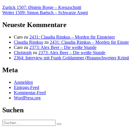
Beitragsnavigation
Vorheriger
Zurück
1507: Øistein Borge – Kreuzschnitt
Nächster
Beitrag:
Weiter
1509: Simon Bartsch – Schwarze Angst
Beitrag:
Neueste Kommentare
Caro
zu
2431: Claudia Rimkus – Morden für Einsteiger
Claudia Rimkus
zu
2431: Claudia Rimkus – Morden für Einste
Caro
zu
2373: Alex Beer – Die weiße Stunde
Christoph
zu
2373: Alex Beer – Die weiße Stunde
2364: Interview mit Frank Goldammer (Braunschweiger Krimife
Meta
Anmelden
Eintrags-Feed
Kommentar-Feed
WordPress.org
Suchen
Suchen
Suchen
nach: