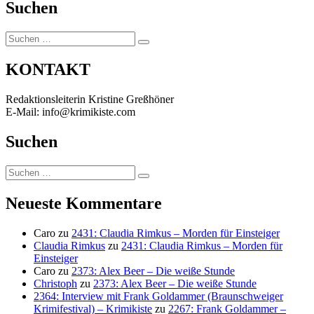
Suchen
Suchen
Suchen
nach:
KONTAKT
Redaktionsleiterin Kristine Greßhöner
E-Mail: info@krimikiste.com
Suchen
Suchen
Suchen
nach:
Neueste Kommentare
Caro
zu
2431: Claudia Rimkus – Morden für Einsteiger
Claudia Rimkus
zu
2431: Claudia Rimkus – Morden für
Einsteiger
Caro
zu
2373: Alex Beer – Die weiße Stunde
Christoph
zu
2373: Alex Beer – Die weiße Stunde
2364: Interview mit Frank Goldammer (Braunschweiger
Krimifestival) – Krimikiste
zu
2267: Frank Goldammer –