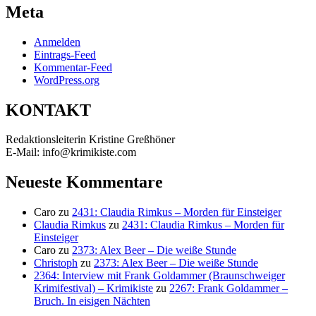
Meta
Anmelden
Eintrags-Feed
Kommentar-Feed
WordPress.org
KONTAKT
Redaktionsleiterin Kristine Greßhöner
E-Mail: info@krimikiste.com
Neueste Kommentare
Caro
zu
2431: Claudia Rimkus – Morden für Einsteiger
Claudia Rimkus
zu
2431: Claudia Rimkus – Morden für
Einsteiger
Caro
zu
2373: Alex Beer – Die weiße Stunde
Christoph
zu
2373: Alex Beer – Die weiße Stunde
2364: Interview mit Frank Goldammer (Braunschweiger
Krimifestival) – Krimikiste
zu
2267: Frank Goldammer –
Bruch. In eisigen Nächten