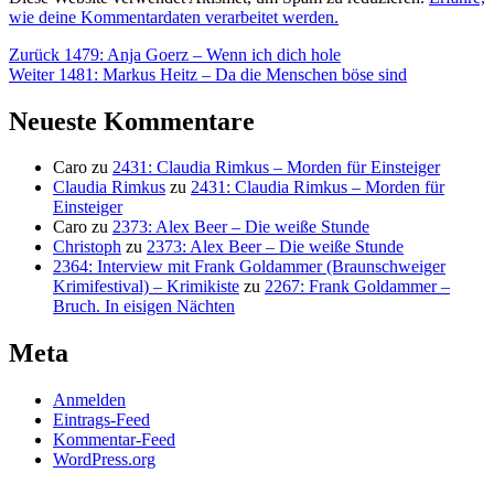
wie deine Kommentardaten verarbeitet werden.
Beitragsnavigation
Vorheriger
Zurück
1479: Anja Goerz – Wenn ich dich hole
Nächster
Beitrag:
Weiter
1481: Markus Heitz – Da die Menschen böse sind
Beitrag:
Neueste Kommentare
Caro
zu
2431: Claudia Rimkus – Morden für Einsteiger
Claudia Rimkus
zu
2431: Claudia Rimkus – Morden für
Einsteiger
Caro
zu
2373: Alex Beer – Die weiße Stunde
Christoph
zu
2373: Alex Beer – Die weiße Stunde
2364: Interview mit Frank Goldammer (Braunschweiger
Krimifestival) – Krimikiste
zu
2267: Frank Goldammer –
Bruch. In eisigen Nächten
Meta
Anmelden
Eintrags-Feed
Kommentar-Feed
WordPress.org