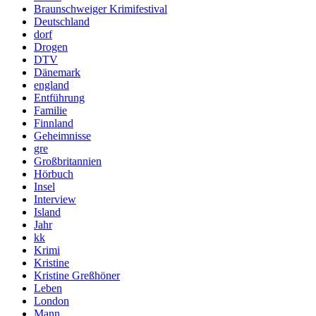
Braunschweiger Krimifestival
Deutschland
dorf
Drogen
DTV
Dänemark
england
Entführung
Familie
Finnland
Geheimnisse
gre
Großbritannien
Hörbuch
Insel
Interview
Island
Jahr
kk
Krimi
Kristine
Kristine Greßhöner
Leben
London
Mann