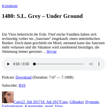
Zum
Krimikiste
Inhalt
springen
1480: S.L. Grey – Under Ground
Ein Virus beherrscht die Erde. Fünf reiche Familien haben sich
rechtzeitig vorher ins „Sanctum“ eingekauft, einen unterirdischen
Bunker. Doch dann geschieht ein Mord, niemand kann das Sanctum
mehr verlassen und die Situation wird zunehmend brenzliger, die
Stimmung immer gereizter…
Heyne
Podcast:
Download
(Duration: 7:47 — 7.1MB)
Subscribe:
RSS
Autor
Veröffentlicht
Kategorien
Schlagwörter
am
Caro
22. Juli 2017
18. Juli 2017
Caro
,
G
Bunker
,
Dystopie
,
Endzeitroman
,
Katastrophe
,
mord
,
Virus