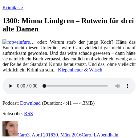
Zum
Krimikiste
Inhalt
springen
1300: Minna Lindgren – Rotwein für drei
alte Damen
… oder: Warum starb der junge Koch? Hätte das
Buch nicht diesen Untertitel, wäre Caro vielleicht gar nicht darauf
aufmerksam geworden. Und das wäre schade gewesen – dann hätte
sie nämlich ein Buch verpasst, das endlich mal wieder ein wenig aus
der Reihe der Standard-Krimis heraustanzt. Und das, ohne vielleicht
wirklich ein Krimi zu sein..
Kiepenheuer & Witsch
Podcast:
Download
(Duration: 4:41 — 4.3MB)
Subscribe:
RSS
Autor
Veröffentlicht
Kategorien
Schlagwörter
am
Caro
3. April 2016
30. März 2016
Caro
,
L
Abendhain
,