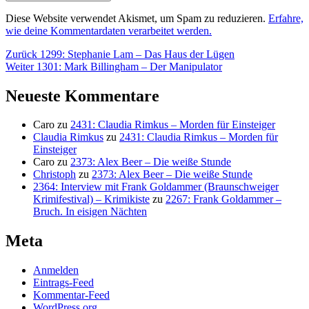
Diese Website verwendet Akismet, um Spam zu reduzieren.
Erfahre,
wie deine Kommentardaten verarbeitet werden.
Beitragsnavigation
Vorheriger
Zurück
1299: Stephanie Lam – Das Haus der Lügen
Nächster
Beitrag:
Weiter
1301: Mark Billingham – Der Manipulator
Beitrag:
Neueste Kommentare
Caro
zu
2431: Claudia Rimkus – Morden für Einsteiger
Claudia Rimkus
zu
2431: Claudia Rimkus – Morden für
Einsteiger
Caro
zu
2373: Alex Beer – Die weiße Stunde
Christoph
zu
2373: Alex Beer – Die weiße Stunde
2364: Interview mit Frank Goldammer (Braunschweiger
Krimifestival) – Krimikiste
zu
2267: Frank Goldammer –
Bruch. In eisigen Nächten
Meta
Anmelden
Eintrags-Feed
Kommentar-Feed
WordPress.org