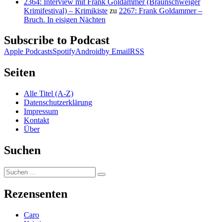
2364: Interview mit Frank Goldammer (Braunschweiger
Krimifestival) – Krimikiste
zu
2267: Frank Goldammer –
Bruch. In eisigen Nächten
Subscribe to Podcast
Apple Podcasts
Spotify
Android
by Email
RSS
Seiten
Alle Titel (A-Z)
Datenschutzerklärung
Impressum
Kontakt
Über
Suchen
Suchen
Suchen
nach:
Rezensenten
Caro