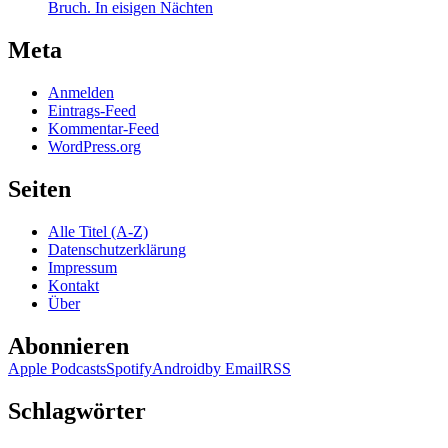
Bruch. In eisigen Nächten
Meta
Anmelden
Eintrags-Feed
Kommentar-Feed
WordPress.org
Seiten
Alle Titel (A-Z)
Datenschutzerklärung
Impressum
Kontakt
Über
Abonnieren
Apple Podcasts
Spotify
Android
by Email
RSS
Schlagwörter