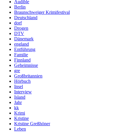
Audible
Berlin
Braunschweiger Krimifestival
Deutschland
dorf
Drogen
DTV
Dänemark
england
Entführung
Familie
Finnland
Geheimnisse
gre
Großbritannien
Hörbuch
Insel
Interview
Island
Jahr
kk
Krimi
Kristine
Kristine Greßhöner
Leben