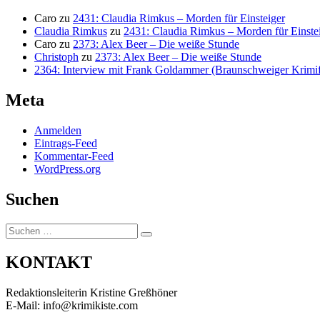
Caro
zu
2431: Claudia Rimkus – Morden für Einsteiger
Claudia Rimkus
zu
2431: Claudia Rimkus – Morden für Einste
Caro
zu
2373: Alex Beer – Die weiße Stunde
Christoph
zu
2373: Alex Beer – Die weiße Stunde
2364: Interview mit Frank Goldammer (Braunschweiger Krimife
Meta
Anmelden
Eintrags-Feed
Kommentar-Feed
WordPress.org
Suchen
Suchen
Suchen
nach:
KONTAKT
Redaktionsleiterin Kristine Greßhöner
E-Mail: info@krimikiste.com