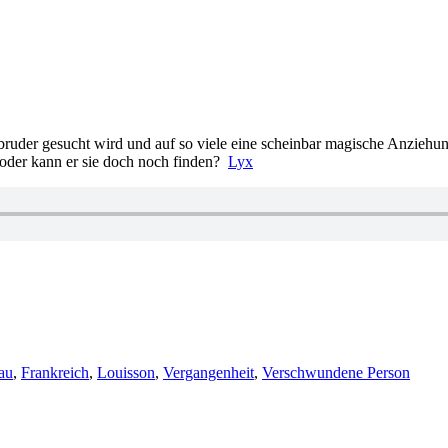
ruder gesucht wird und auf so viele eine scheinbar magische Anziehun
t oder kann er sie doch noch finden?
Lyx
au
,
Frankreich
,
Louisson
,
Vergangenheit
,
Verschwundene Person