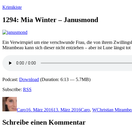
Zum
Krimikiste
Inhalt
springen
1294: Mia Winter – Janusmond
Ein Verwirrspiel um eine verschwunde Frau, die von ihrem Zwillingsb
Mirambeau kann sich dieser nicht entziehen – aber ist Lune längst to
Podcast:
Download
(Duration: 6:13 — 5.7MB)
Subscribe:
RSS
Autor
Veröffentlicht
Kategorien
Schlagwörter
am
Caro
16. März 2016
13. März 2016
Caro
,
W
Christian Mirambe
Schreibe einen Kommentar