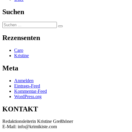
Suchen
Suchen
Suchen
nach:
Rezensenten
Caro
Kristine
Meta
Anmelden
Eintrags-Feed
Kommentar-Feed
WordPress.org
KONTAKT
Redaktionsleiterin Kristine Greßhöner
E-Mail: info@krimikiste.com