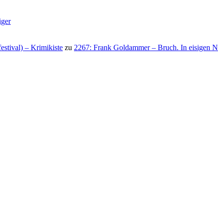
iger
stival) – Krimikiste
zu
2267: Frank Goldammer – Bruch. In eisigen N