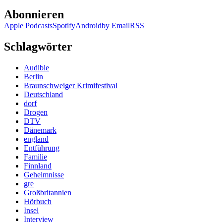
Abonnieren
Apple Podcasts
Spotify
Android
by Email
RSS
Schlagwörter
Audible
Berlin
Braunschweiger Krimifestival
Deutschland
dorf
Drogen
DTV
Dänemark
england
Entführung
Familie
Finnland
Geheimnisse
gre
Großbritannien
Hörbuch
Insel
Interview