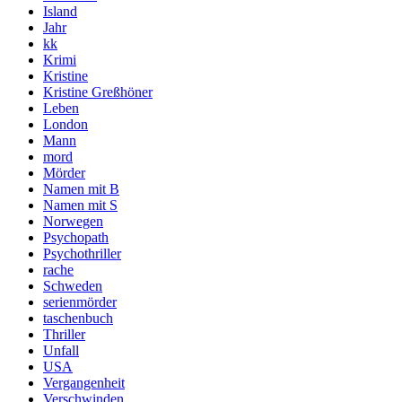
Island
Jahr
kk
Krimi
Kristine
Kristine Greßhöner
Leben
London
Mann
mord
Mörder
Namen mit B
Namen mit S
Norwegen
Psychopath
Psychothriller
rache
Schweden
serienmörder
taschenbuch
Thriller
Unfall
USA
Vergangenheit
Verschwinden