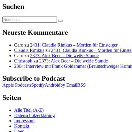
Suchen
Suchen
Suchen
nach:
Neueste Kommentare
Caro
zu
2431: Claudia Rimkus – Morden für Einsteiger
Claudia Rimkus
zu
2431: Claudia Rimkus – Morden für Einste
Caro
zu
2373: Alex Beer – Die weiße Stunde
Christoph
zu
2373: Alex Beer – Die weiße Stunde
2364: Interview mit Frank Goldammer (Braunschweiger Krimife
Subscribe to Podcast
Apple Podcasts
Spotify
Android
by Email
RSS
Seiten
Alle Titel (A-Z)
Datenschutzerklärung
Impressum
Kontakt
Über