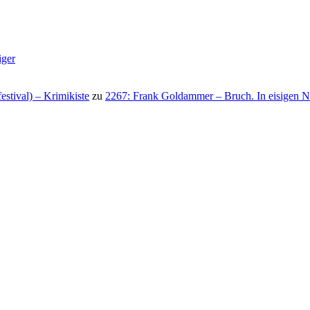
iger
stival) – Krimikiste
zu
2267: Frank Goldammer – Bruch. In eisigen N