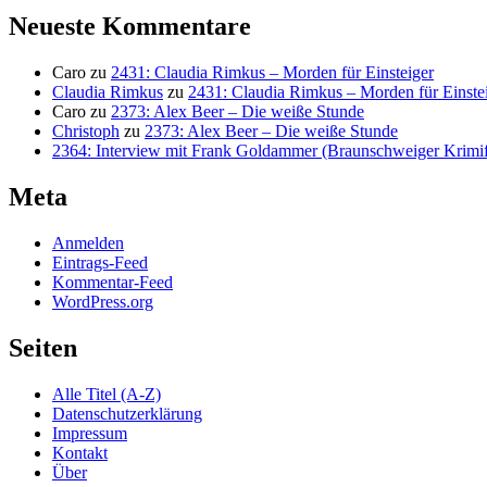
Neueste Kommentare
Caro
zu
2431: Claudia Rimkus – Morden für Einsteiger
Claudia Rimkus
zu
2431: Claudia Rimkus – Morden für Einste
Caro
zu
2373: Alex Beer – Die weiße Stunde
Christoph
zu
2373: Alex Beer – Die weiße Stunde
2364: Interview mit Frank Goldammer (Braunschweiger Krimife
Meta
Anmelden
Eintrags-Feed
Kommentar-Feed
WordPress.org
Seiten
Alle Titel (A-Z)
Datenschutzerklärung
Impressum
Kontakt
Über