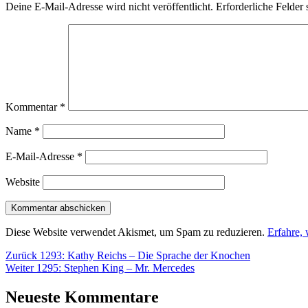
Deine E-Mail-Adresse wird nicht veröffentlicht.
Erforderliche Felder 
Kommentar
*
Name
*
E-Mail-Adresse
*
Website
Diese Website verwendet Akismet, um Spam zu reduzieren.
Erfahre,
Beitragsnavigation
Vorheriger
Zurück
1293: Kathy Reichs – Die Sprache der Knochen
Nächster
Beitrag:
Weiter
1295: Stephen King – Mr. Mercedes
Beitrag:
Neueste Kommentare