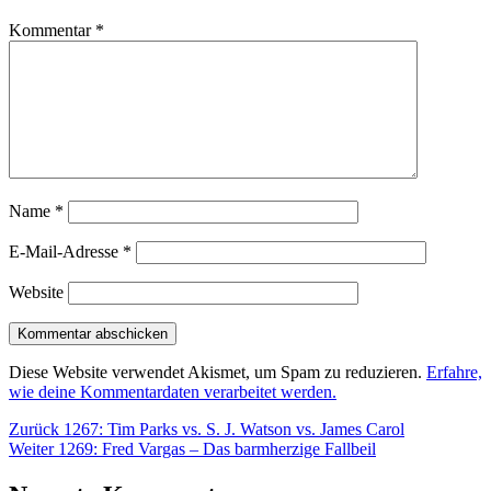
Kommentar
*
Name
*
E-Mail-Adresse
*
Website
Diese Website verwendet Akismet, um Spam zu reduzieren.
Erfahre,
wie deine Kommentardaten verarbeitet werden.
Beitragsnavigation
Vorheriger
Zurück
1267: Tim Parks vs. S. J. Watson vs. James Carol
Nächster
Beitrag:
Weiter
1269: Fred Vargas – Das barmherzige Fallbeil
Beitrag: