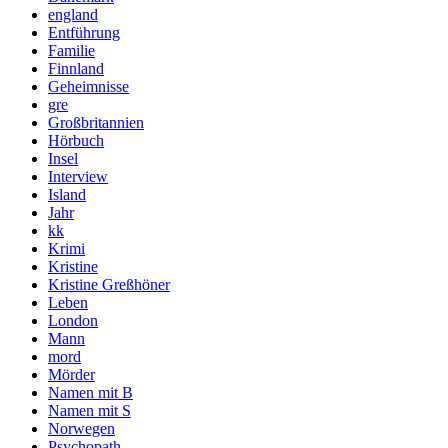
england
Entführung
Familie
Finnland
Geheimnisse
gre
Großbritannien
Hörbuch
Insel
Interview
Island
Jahr
kk
Krimi
Kristine
Kristine Greßhöner
Leben
London
Mann
mord
Mörder
Namen mit B
Namen mit S
Norwegen
Psychopath