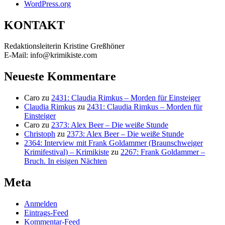
WordPress.org
KONTAKT
Redaktionsleiterin Kristine Greßhöner
E-Mail: info@krimikiste.com
Neueste Kommentare
Caro
zu
2431: Claudia Rimkus – Morden für Einsteiger
Claudia Rimkus
zu
2431: Claudia Rimkus – Morden für
Einsteiger
Caro
zu
2373: Alex Beer – Die weiße Stunde
Christoph
zu
2373: Alex Beer – Die weiße Stunde
2364: Interview mit Frank Goldammer (Braunschweiger
Krimifestival) – Krimikiste
zu
2267: Frank Goldammer –
Bruch. In eisigen Nächten
Meta
Anmelden
Eintrags-Feed
Kommentar-Feed