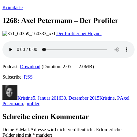
Zum
Krimikiste
Inhalt
springen
1268: Axel Petermann – Der Profiler
Der Profiler bei Heyne.
Podcast:
Download
(Duration: 2:05 — 2.0MB)
Subscribe:
RSS
Autor
Veröffentlicht
Kategorien
Schlagwö
am
Kristine
5. Januar 2016
30. Dezember 2015
Kristine
,
P
Axel
Petermann
,
profiler
Schreibe einen Kommentar
Deine E-Mail-Adresse wird nicht veröffentlicht.
Erforderliche
Felder sind mit
*
markiert