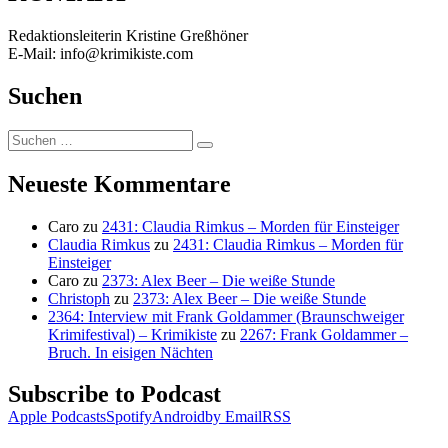
Redaktionsleiterin Kristine Greßhöner
E-Mail: info@krimikiste.com
Suchen
Suchen
Suchen
nach:
Neueste Kommentare
Caro
zu
2431: Claudia Rimkus – Morden für Einsteiger
Claudia Rimkus
zu
2431: Claudia Rimkus – Morden für
Einsteiger
Caro
zu
2373: Alex Beer – Die weiße Stunde
Christoph
zu
2373: Alex Beer – Die weiße Stunde
2364: Interview mit Frank Goldammer (Braunschweiger
Krimifestival) – Krimikiste
zu
2267: Frank Goldammer –
Bruch. In eisigen Nächten
Subscribe to Podcast
Apple Podcasts
Spotify
Android
by Email
RSS