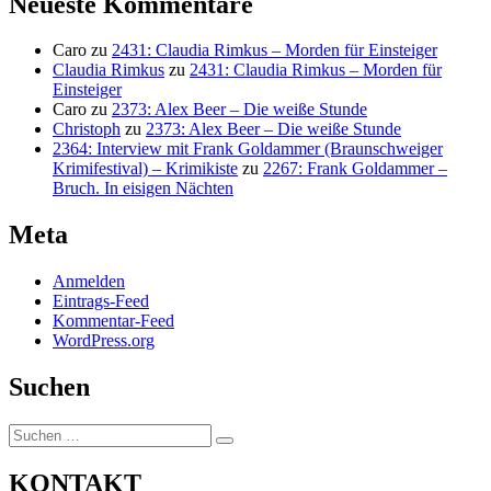
Neueste Kommentare
Caro
zu
2431: Claudia Rimkus – Morden für Einsteiger
Claudia Rimkus
zu
2431: Claudia Rimkus – Morden für
Einsteiger
Caro
zu
2373: Alex Beer – Die weiße Stunde
Christoph
zu
2373: Alex Beer – Die weiße Stunde
2364: Interview mit Frank Goldammer (Braunschweiger
Krimifestival) – Krimikiste
zu
2267: Frank Goldammer –
Bruch. In eisigen Nächten
Meta
Anmelden
Eintrags-Feed
Kommentar-Feed
WordPress.org
Suchen
Suchen
Suchen
nach:
KONTAKT