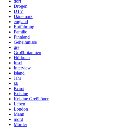
dorf
Drogen
DTV
Dänemark
england
Entführung
Familie
Finnland
Geheimnisse
gre
Großbritannien
Hörbuch
Insel
Interview
Island
Jahr
kk
Krimi
Kristine
Kristine Greßhöner
Leben
London
Mann
mord
Mörder