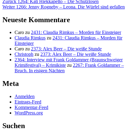
Beitragsnavigation
Vorheriger
Zurück
1264: Kati Hiekkapelto – Die Schutzlosen
Nächster
Beitrag:
Weiter
1266: Jenny Rogneby – Leona. Die Würfel sind gefallen
Beitrag:
Neueste Kommentare
Caro
zu
2431: Claudia Rimkus – Morden für Einsteiger
Claudia Rimkus
zu
2431: Claudia Rimkus – Morden für
Einsteiger
Caro
zu
2373: Alex Beer – Die weiße Stunde
Christoph
zu
2373: Alex Beer – Die weiße Stunde
2364: Interview mit Frank Goldammer (Braunschweiger
Krimifestival) – Krimikiste
zu
2267: Frank Goldammer –
Bruch. In eisigen Nächten
Meta
Anmelden
Eintrags-Feed
Kommentar-Feed
WordPress.org
Suchen