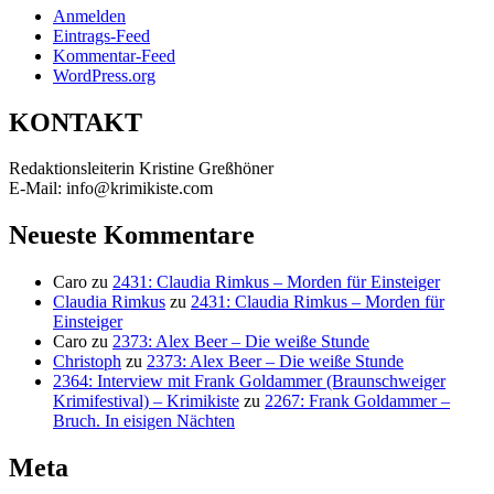
Anmelden
Eintrags-Feed
Kommentar-Feed
WordPress.org
KONTAKT
Redaktionsleiterin Kristine Greßhöner
E-Mail: info@krimikiste.com
Neueste Kommentare
Caro
zu
2431: Claudia Rimkus – Morden für Einsteiger
Claudia Rimkus
zu
2431: Claudia Rimkus – Morden für
Einsteiger
Caro
zu
2373: Alex Beer – Die weiße Stunde
Christoph
zu
2373: Alex Beer – Die weiße Stunde
2364: Interview mit Frank Goldammer (Braunschweiger
Krimifestival) – Krimikiste
zu
2267: Frank Goldammer –
Bruch. In eisigen Nächten
Meta