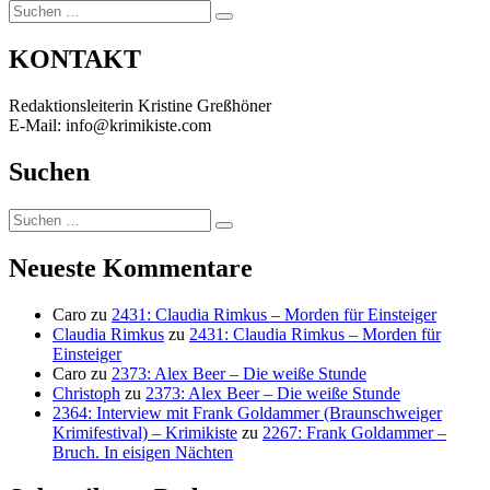
Suchen
Suchen
nach:
KONTAKT
Redaktionsleiterin Kristine Greßhöner
E-Mail: info@krimikiste.com
Suchen
Suchen
Suchen
nach:
Neueste Kommentare
Caro
zu
2431: Claudia Rimkus – Morden für Einsteiger
Claudia Rimkus
zu
2431: Claudia Rimkus – Morden für
Einsteiger
Caro
zu
2373: Alex Beer – Die weiße Stunde
Christoph
zu
2373: Alex Beer – Die weiße Stunde
2364: Interview mit Frank Goldammer (Braunschweiger
Krimifestival) – Krimikiste
zu
2267: Frank Goldammer –
Bruch. In eisigen Nächten