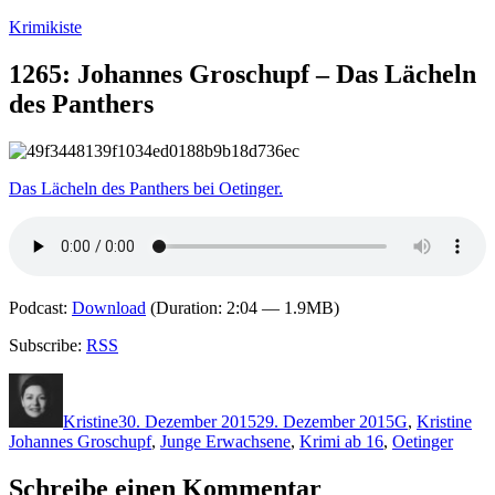
Zum
Krimikiste
Inhalt
springen
1265: Johannes Groschupf – Das Lächeln
des Panthers
Das Lächeln des Panthers bei Oetinger.
Podcast:
Download
(Duration: 2:04 — 1.9MB)
Subscribe:
RSS
Autor
Veröffentlicht
Kategorien
Sch
am
Kristine
30. Dezember 2015
29. Dezember 2015
G
,
Kristine
Johannes Groschupf
,
Junge Erwachsene
,
Krimi ab 16
,
Oetinger
Schreibe einen Kommentar