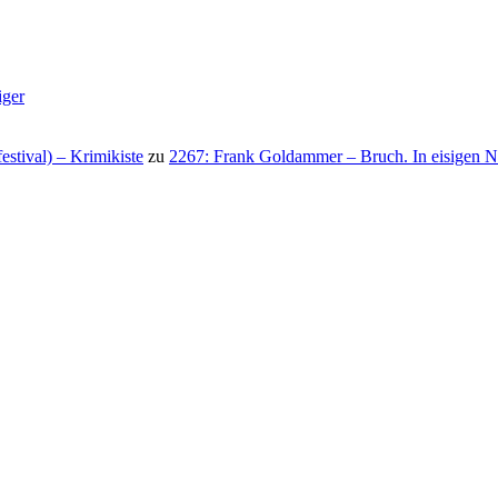
iger
stival) – Krimikiste
zu
2267: Frank Goldammer – Bruch. In eisigen N