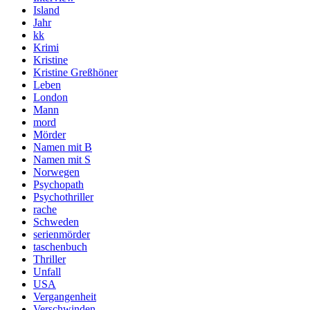
Island
Jahr
kk
Krimi
Kristine
Kristine Greßhöner
Leben
London
Mann
mord
Mörder
Namen mit B
Namen mit S
Norwegen
Psychopath
Psychothriller
rache
Schweden
serienmörder
taschenbuch
Thriller
Unfall
USA
Vergangenheit
Verschwinden