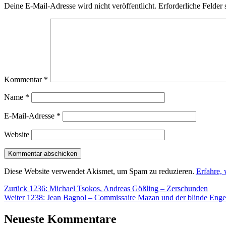
Deine E-Mail-Adresse wird nicht veröffentlicht.
Erforderliche Felder 
Kommentar
*
Name
*
E-Mail-Adresse
*
Website
Diese Website verwendet Akismet, um Spam zu reduzieren.
Erfahre,
Beitragsnavigation
Vorheriger
Zurück
1236: Michael Tsokos, Andreas Gößling – Zerschunden
Nächster
Beitrag:
Weiter
1238: Jean Bagnol – Commissaire Mazan und der blinde Enge
Beitrag:
Neueste Kommentare