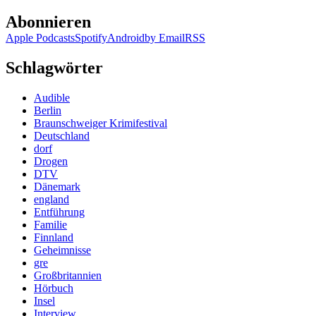
Abonnieren
Apple Podcasts
Spotify
Android
by Email
RSS
Schlagwörter
Audible
Berlin
Braunschweiger Krimifestival
Deutschland
dorf
Drogen
DTV
Dänemark
england
Entführung
Familie
Finnland
Geheimnisse
gre
Großbritannien
Hörbuch
Insel
Interview