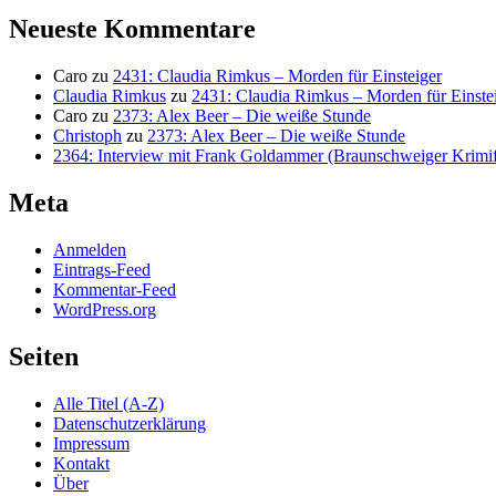
Neueste Kommentare
Caro
zu
2431: Claudia Rimkus – Morden für Einsteiger
Claudia Rimkus
zu
2431: Claudia Rimkus – Morden für Einste
Caro
zu
2373: Alex Beer – Die weiße Stunde
Christoph
zu
2373: Alex Beer – Die weiße Stunde
2364: Interview mit Frank Goldammer (Braunschweiger Krimife
Meta
Anmelden
Eintrags-Feed
Kommentar-Feed
WordPress.org
Seiten
Alle Titel (A-Z)
Datenschutzerklärung
Impressum
Kontakt
Über