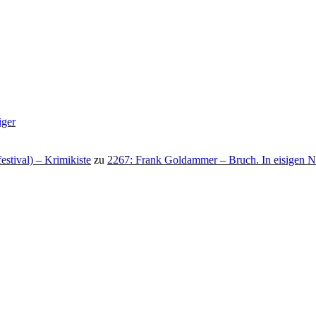
iger
stival) – Krimikiste
zu
2267: Frank Goldammer – Bruch. In eisigen N