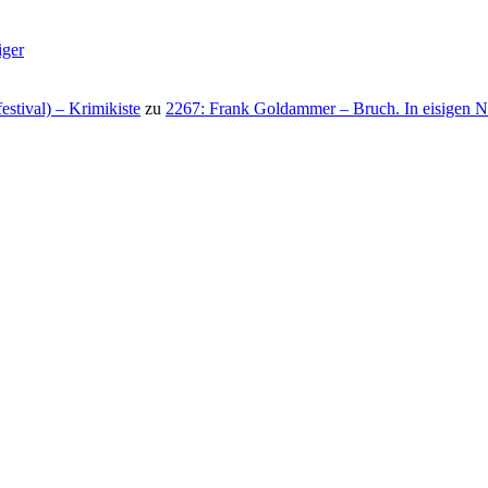
iger
stival) – Krimikiste
zu
2267: Frank Goldammer – Bruch. In eisigen N