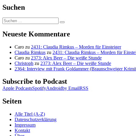
Suchen
Suchen
Suchen
nach:
Neueste Kommentare
Caro
zu
2431: Claudia Rimkus – Morden für Einsteiger
Claudia Rimkus
zu
2431: Claudia Rimkus – Morden für Einste
Caro
zu
2373: Alex Beer – Die weiße Stunde
Christoph
zu
2373: Alex Beer – Die weiße Stunde
2364: Interview mit Frank Goldammer (Braunschweiger Krimife
Subscribe to Podcast
Apple Podcasts
Spotify
Android
by Email
RSS
Seiten
Alle Titel (A-Z)
Datenschutzerklärung
Impressum
Kontakt
Über