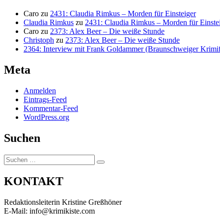
Caro
zu
2431: Claudia Rimkus – Morden für Einsteiger
Claudia Rimkus
zu
2431: Claudia Rimkus – Morden für Einste
Caro
zu
2373: Alex Beer – Die weiße Stunde
Christoph
zu
2373: Alex Beer – Die weiße Stunde
2364: Interview mit Frank Goldammer (Braunschweiger Krimife
Meta
Anmelden
Eintrags-Feed
Kommentar-Feed
WordPress.org
Suchen
Suchen
Suchen
nach:
KONTAKT
Redaktionsleiterin Kristine Greßhöner
E-Mail: info@krimikiste.com