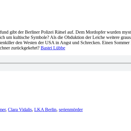
fund gibt der Berliner Polizei Rätsel auf. Dem Mordopfer wurden mysteri
 um kultische Symbole? Als die Obduktion der Leiche weitere grausame
enkiller den Westen der USA in Angst und Schrecken. Einen Sommer lan
zeichner zurückgekehrt?
Bastei Lübbe
rter
mer
,
Clara Vidalis
,
LKA Berlin
,
serienmörder