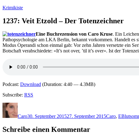
Zum
Krimikiste
Inhalt
springen
1237: Veit Etzold – Der Totenzeichner
Eine Buchrezension von Caro Kruse
. Ein Leichen
Pathopsychologie am LKA Berlin, bekannt vorkommen. Handelt es sich
Modus Operandi schon einmal gab: Vor zehn Jahren versetzte ein Seri
Botschaft verabschiedete: »It’s not over, ’til it’s over«. Ist der Toten
Podcast:
Download
(Duration: 4:40 — 4.3MB)
Subscribe:
RSS
Autor
Veröffentlicht
Kategorien
Schlagwö
am
Caro
30. September 2015
27. September 2015
Caro
,
E
Blutsom
Schreibe einen Kommentar