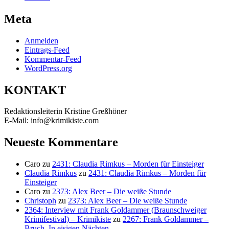
Meta
Anmelden
Eintrags-Feed
Kommentar-Feed
WordPress.org
KONTAKT
Redaktionsleiterin Kristine Greßhöner
E-Mail: info@krimikiste.com
Neueste Kommentare
Caro
zu
2431: Claudia Rimkus – Morden für Einsteiger
Claudia Rimkus
zu
2431: Claudia Rimkus – Morden für
Einsteiger
Caro
zu
2373: Alex Beer – Die weiße Stunde
Christoph
zu
2373: Alex Beer – Die weiße Stunde
2364: Interview mit Frank Goldammer (Braunschweiger
Krimifestival) – Krimikiste
zu
2267: Frank Goldammer –
Bruch. In eisigen Nächten