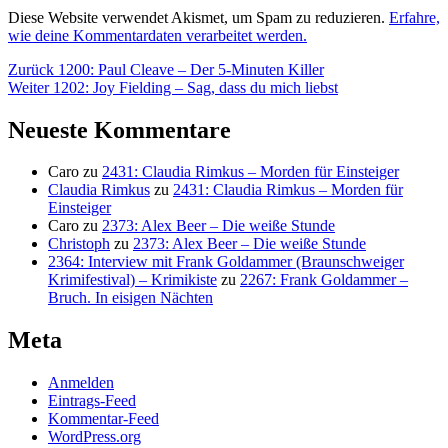
Diese Website verwendet Akismet, um Spam zu reduzieren.
Erfahre,
wie deine Kommentardaten verarbeitet werden.
Beitragsnavigation
Vorheriger
Zurück
1200: Paul Cleave – Der 5-Minuten Killer
Nächster
Beitrag:
Weiter
1202: Joy Fielding – Sag, dass du mich liebst
Beitrag:
Neueste Kommentare
Caro
zu
2431: Claudia Rimkus – Morden für Einsteiger
Claudia Rimkus
zu
2431: Claudia Rimkus – Morden für
Einsteiger
Caro
zu
2373: Alex Beer – Die weiße Stunde
Christoph
zu
2373: Alex Beer – Die weiße Stunde
2364: Interview mit Frank Goldammer (Braunschweiger
Krimifestival) – Krimikiste
zu
2267: Frank Goldammer –
Bruch. In eisigen Nächten
Meta
Anmelden
Eintrags-Feed
Kommentar-Feed
WordPress.org