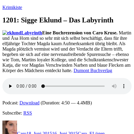
Zum
Krimikiste
Inhalt
springen
1201: Sigge Eklund – Das Labyrinth
Eine Buchrezension von Caro Kruse.
Martin
und Åsa Horn sind so sehr mit sich selbst beschäftigt, dass für ihre
elfjährige Tochter Magda kaum Aufmerksamkeit übrig bleibt. Als
Magda plötzlich vermisst wird und der Verdacht die Eltern trifft,
begeben sie sich auf eine nervenaufreibende Spurensuche – ebenso
wie Tom, Martins loyaler Kollege, und die Schulkrankenschwester
Katja, die vor Magdas Verschwinden Narben und blaue Flecken am
Körper des Mädchens entdeckt hatte.
Dumont Buchverlag
Podcast:
Download
(Duration: 4:50 — 4.4MB)
Subscribe:
RSS
Autor
Veröffentlicht
Kategorien
Schlagwörter
am
Caro
18. Juni 2015
16. Juni 2015
Caro
,
E
Lügen
,