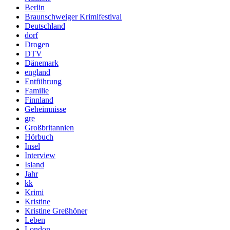
Berlin
Braunschweiger Krimifestival
Deutschland
dorf
Drogen
DTV
Dänemark
england
Entführung
Familie
Finnland
Geheimnisse
gre
Großbritannien
Hörbuch
Insel
Interview
Island
Jahr
kk
Krimi
Kristine
Kristine Greßhöner
Leben
London