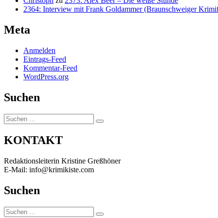
Christoph
zu
2373: Alex Beer – Die weiße Stunde
2364: Interview mit Frank Goldammer (Braunschweiger Krimife
Meta
Anmelden
Eintrags-Feed
Kommentar-Feed
WordPress.org
Suchen
Suchen
Suchen
nach:
KONTAKT
Redaktionsleiterin Kristine Greßhöner
E-Mail: info@krimikiste.com
Suchen
Suchen
Suchen