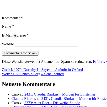
Kommentar
*
Name
*
E-Mail-Adresse
*
Website
Diese Website verwendet Akismet, um Spam zu reduzieren.
Erfahre,
Beitragsnavigation
Vorheriger
Zurück
1070: Dorothy L. Sayers – Aufruhr in Oxford
Nächster
Beitrag:
Weiter
1072: Nicola Förg – Scheunenfest
Beitrag:
Neueste Kommentare
Caro
zu
2431: Claudia Rimkus – Morden für Einsteiger
Claudia Rimkus
zu
2431: Claudia Rimkus – Morden für Einste
Caro
zu
2373: Alex Beer – Die weiße Stunde