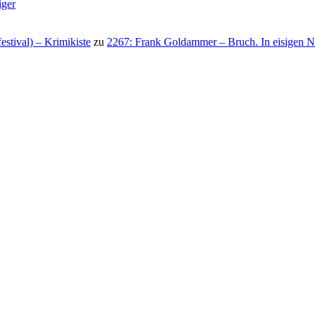
iger
stival) – Krimikiste
zu
2267: Frank Goldammer – Bruch. In eisigen N