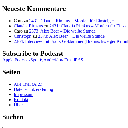
nach:
Neueste Kommentare
Caro
zu
2431: Claudia Rimkus – Morden für Einsteiger
Claudia Rimkus
zu
2431: Claudia Rimkus – Morden für Einste
Caro
zu
2373: Alex Beer – Die weiße Stunde
Christoph
zu
2373: Alex Beer – Die weiße Stunde
2364: Interview mit Frank Goldammer (Braunschweiger Krimife
Subscribe to Podcast
Apple Podcasts
Spotify
Android
by Email
RSS
Seiten
Alle Titel (A-Z)
Datenschutzerklärung
Impressum
Kontakt
Über
Suchen