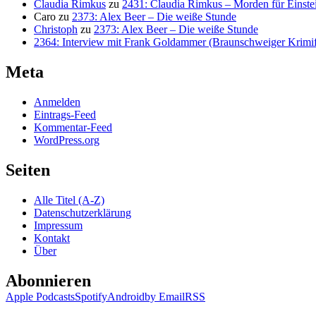
Claudia Rimkus
zu
2431: Claudia Rimkus – Morden für Einste
Caro
zu
2373: Alex Beer – Die weiße Stunde
Christoph
zu
2373: Alex Beer – Die weiße Stunde
2364: Interview mit Frank Goldammer (Braunschweiger Krimife
Meta
Anmelden
Eintrags-Feed
Kommentar-Feed
WordPress.org
Seiten
Alle Titel (A-Z)
Datenschutzerklärung
Impressum
Kontakt
Über
Abonnieren
Apple Podcasts
Spotify
Android
by Email
RSS