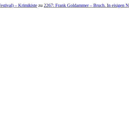
stival) – Krimikiste
zu
2267: Frank Goldammer – Bruch. In eisigen N