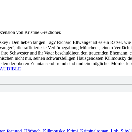
zension von Kristine Greßhöner.
ey? Den lieben langen Tag? Richard Ellwanger ist es ein Rätsel, wie e
lwanger“, die raffinierteste Verhörbegabung Münchens, einem Verdächt
hre Schwester und ihr Vater beschuldigen den trauernden Ehemann, ein 
ischen nicht nur, seinen schwarzfelligen Hausgenossen Killmousky den
heiten der oberen Zehntausend fremd sind und ein möglicher Mörder leb
AUDIBLE
ner
,
featured
,
Hörbuch
,
Killmousky
,
Krimi
,
Kriminalroman
,
Lob
,
Sibyl