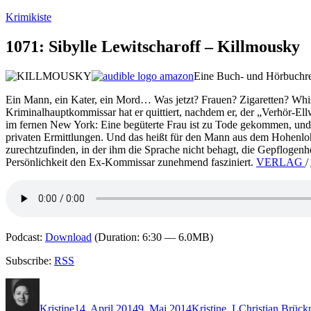
Zum
Krimikiste
Inhalt
springen
1071: Sibylle Lewitscharoff – Killmousky
Eine Buch- und Hörbuchre
Ein Mann, ein Kater, ein Mord… Was jetzt? Frauen? Zigaretten? Whisk
Kriminalhauptkommissar hat er quittiert, nachdem er, der „Verhör-El
im fernen New York: Eine begüterte Frau ist zu Tode gekommen, und i
privaten Ermittlungen. Und das heißt für den Mann aus dem Hohenloh
zurechtzufinden, in der ihm die Sprache nicht behagt, die Gepflogen
Persönlichkeit den Ex-Kommissar zunehmend fasziniert.
VERLAG
/
Podcast:
Download
(Duration: 6:30 — 6.0MB)
Subscribe:
RSS
Autor
Veröffentlicht
Kategorien
Schlagwörter
am
Kristine
14. April 2014
9. Mai 2014
Kristine
,
L
Christian Brück