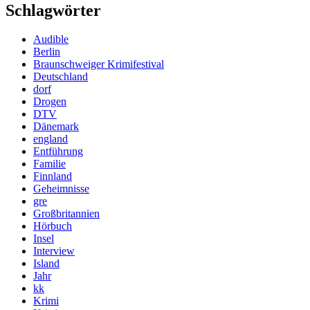
Schlagwörter
Audible
Berlin
Braunschweiger Krimifestival
Deutschland
dorf
Drogen
DTV
Dänemark
england
Entführung
Familie
Finnland
Geheimnisse
gre
Großbritannien
Hörbuch
Insel
Interview
Island
Jahr
kk
Krimi