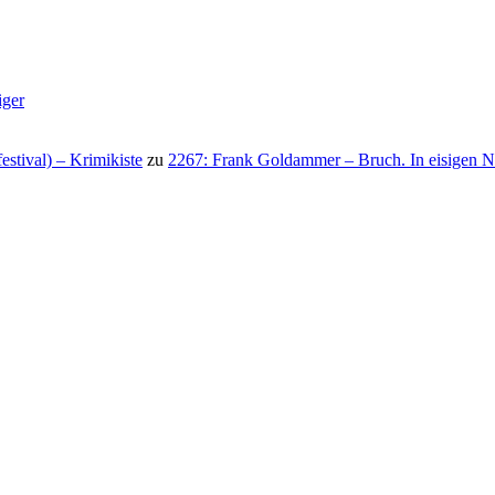
iger
stival) – Krimikiste
zu
2267: Frank Goldammer – Bruch. In eisigen N