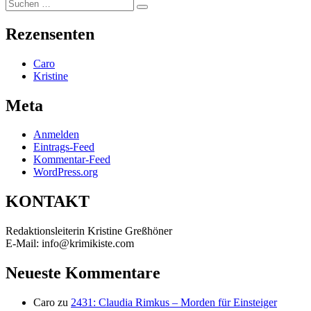
Suchen
Suchen
nach:
Rezensenten
Caro
Kristine
Meta
Anmelden
Eintrags-Feed
Kommentar-Feed
WordPress.org
KONTAKT
Redaktionsleiterin Kristine Greßhöner
E-Mail: info@krimikiste.com
Neueste Kommentare
Caro
zu
2431: Claudia Rimkus – Morden für Einsteiger