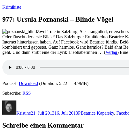
Zum
Krimikiste
Inhalt
springen
977: Ursula Poznanski – Blinde Vögel
Zwei Tote in Salzburg. Sie stranguliert, er ersch
Oder täuscht der erste Blick? Das Salzburger Ermittlerduo Beatrice Ka
Internet hinterlassen haben. Auf Facebook wird Beatrice fündig: Beid
kombiniert und gepostet. Ganz harmlos. Ganz harmlos? Bald ahnt Beat
geht. Und dann stirbt eine der Lyrik-Liebhaberinnen … (
Verlag
) Eine
Podcast:
Download
(Duration: 5:22 — 4.9MB)
Subscribe:
RSS
Autor
Veröffentlicht
Kategorien
Schlagwörter
am
Kristine
21. Juli 2013
16. Juli 2013
P
Beatrice Kaparsky
,
Faceb
Schreibe einen Kommentar