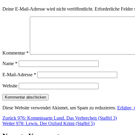
Deine E-Mail-Adresse wird nicht veröffentlicht.
Erforderliche Felder 
Kommentar
*
Name
*
E-Mail-Adresse
*
Website
Diese Website verwendet Akismet, um Spam zu reduzieren.
Erfahre,
Beitragsnavigation
Vorheriger
Zurück
976: Kommissarin Lund. Das Verbrechen (Staffel 3)
Nächster
Beitrag:
Weiter
978: Lewis. Der Oxford Krimi (Staffel 5)
Beitrag: