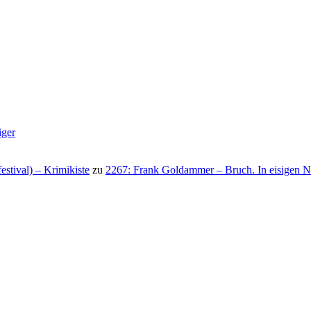
iger
stival) – Krimikiste
zu
2267: Frank Goldammer – Bruch. In eisigen N