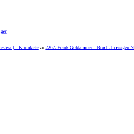
iger
stival) – Krimikiste
zu
2267: Frank Goldammer – Bruch. In eisigen N