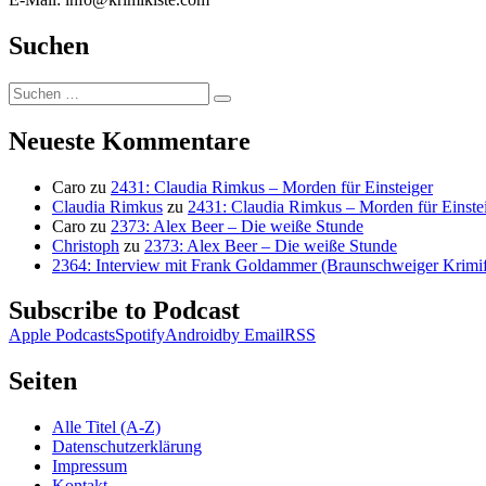
Suchen
Suchen
Suchen
nach:
Neueste Kommentare
Caro
zu
2431: Claudia Rimkus – Morden für Einsteiger
Claudia Rimkus
zu
2431: Claudia Rimkus – Morden für Einste
Caro
zu
2373: Alex Beer – Die weiße Stunde
Christoph
zu
2373: Alex Beer – Die weiße Stunde
2364: Interview mit Frank Goldammer (Braunschweiger Krimife
Subscribe to Podcast
Apple Podcasts
Spotify
Android
by Email
RSS
Seiten
Alle Titel (A-Z)
Datenschutzerklärung
Impressum
Kontakt