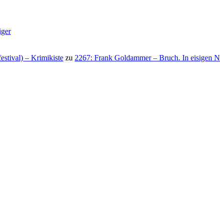
iger
stival) – Krimikiste
zu
2267: Frank Goldammer – Bruch. In eisigen N