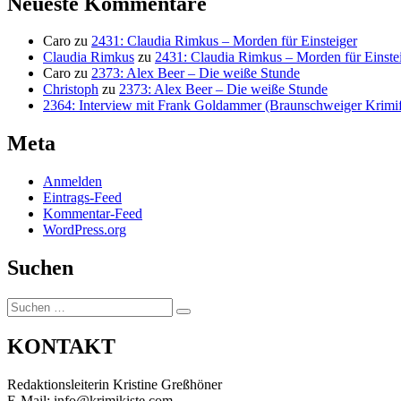
Neueste Kommentare
Caro
zu
2431: Claudia Rimkus – Morden für Einsteiger
Claudia Rimkus
zu
2431: Claudia Rimkus – Morden für Einste
Caro
zu
2373: Alex Beer – Die weiße Stunde
Christoph
zu
2373: Alex Beer – Die weiße Stunde
2364: Interview mit Frank Goldammer (Braunschweiger Krimife
Meta
Anmelden
Eintrags-Feed
Kommentar-Feed
WordPress.org
Suchen
Suchen
Suchen
nach:
KONTAKT
Redaktionsleiterin Kristine Greßhöner
E-Mail: info@krimikiste.com