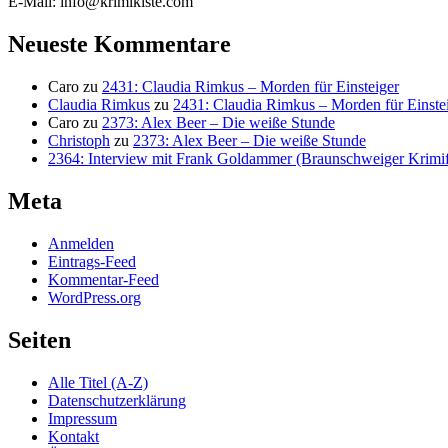
E-Mail: info@krimikiste.com
Neueste Kommentare
Caro
zu
2431: Claudia Rimkus – Morden für Einsteiger
Claudia Rimkus
zu
2431: Claudia Rimkus – Morden für Einste
Caro
zu
2373: Alex Beer – Die weiße Stunde
Christoph
zu
2373: Alex Beer – Die weiße Stunde
2364: Interview mit Frank Goldammer (Braunschweiger Krimife
Meta
Anmelden
Eintrags-Feed
Kommentar-Feed
WordPress.org
Seiten
Alle Titel (A-Z)
Datenschutzerklärung
Impressum
Kontakt