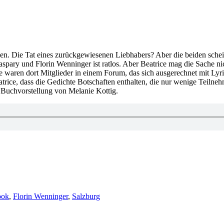
ossen. Die Tat eines zurückgewiesenen Liebhabers? Aber die beiden sche
spary und Florin Wenninger ist ratlos. Aber Beatrice mag die Sache nic
e waren dort Mitglieder in einem Forum, das sich ausgerechnet mit Lyr
rice, dass die Gedichte Botschaften enthalten, die nur wenige Teilne
 Buchvorstellung von Melanie Kottig.
ook
,
Florin Wenninger
,
Salzburg