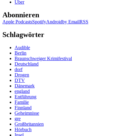
Über
Abonnieren
Apple Podcasts
Spotify
Android
by Email
RSS
Schlagwörter
Audible
Berlin
Braunschweiger Krimifestival
Deutschland
dorf
Drogen
DTV
Dänemark
england
Entführung
Familie
Finnland
Geheimnisse
gre
Großbritannien
Hörbuch
Insel