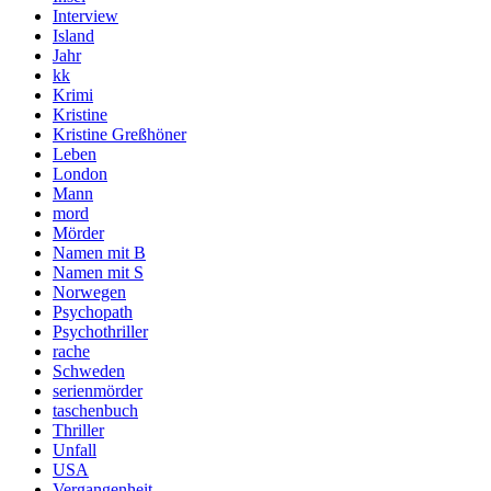
Interview
Island
Jahr
kk
Krimi
Kristine
Kristine Greßhöner
Leben
London
Mann
mord
Mörder
Namen mit B
Namen mit S
Norwegen
Psychopath
Psychothriller
rache
Schweden
serienmörder
taschenbuch
Thriller
Unfall
USA
Vergangenheit