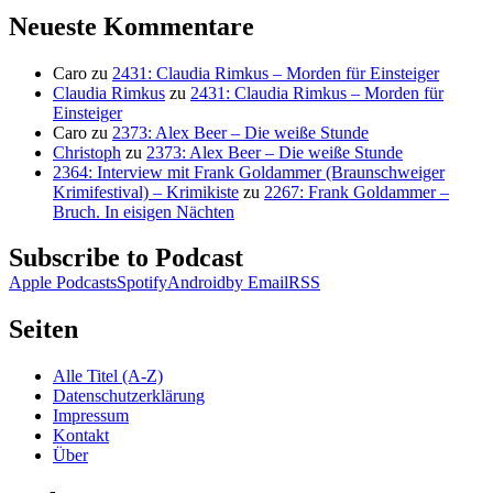
Neueste Kommentare
Caro
zu
2431: Claudia Rimkus – Morden für Einsteiger
Claudia Rimkus
zu
2431: Claudia Rimkus – Morden für
Einsteiger
Caro
zu
2373: Alex Beer – Die weiße Stunde
Christoph
zu
2373: Alex Beer – Die weiße Stunde
2364: Interview mit Frank Goldammer (Braunschweiger
Krimifestival) – Krimikiste
zu
2267: Frank Goldammer –
Bruch. In eisigen Nächten
Subscribe to Podcast
Apple Podcasts
Spotify
Android
by Email
RSS
Seiten
Alle Titel (A-Z)
Datenschutzerklärung
Impressum
Kontakt
Über