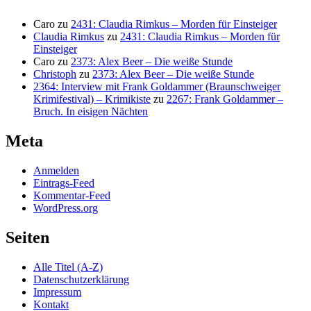
Caro
zu
2431: Claudia Rimkus – Morden für Einsteiger
Claudia Rimkus
zu
2431: Claudia Rimkus – Morden für
Einsteiger
Caro
zu
2373: Alex Beer – Die weiße Stunde
Christoph
zu
2373: Alex Beer – Die weiße Stunde
2364: Interview mit Frank Goldammer (Braunschweiger
Krimifestival) – Krimikiste
zu
2267: Frank Goldammer –
Bruch. In eisigen Nächten
Meta
Anmelden
Eintrags-Feed
Kommentar-Feed
WordPress.org
Seiten
Alle Titel (A-Z)
Datenschutzerklärung
Impressum
Kontakt