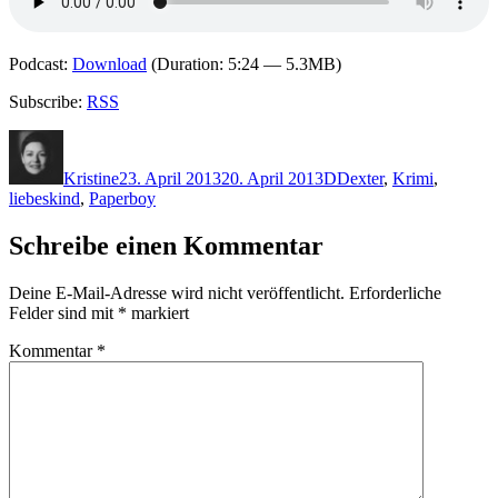
Podcast:
Download
(Duration: 5:24 — 5.3MB)
Subscribe:
RSS
Autor
Veröffentlicht
Kategorien
Schlagwörter
am
Kristine
23. April 2013
20. April 2013
D
Dexter
,
Krimi
,
liebeskind
,
Paperboy
Schreibe einen Kommentar
Deine E-Mail-Adresse wird nicht veröffentlicht.
Erforderliche
Felder sind mit
*
markiert
Kommentar
*