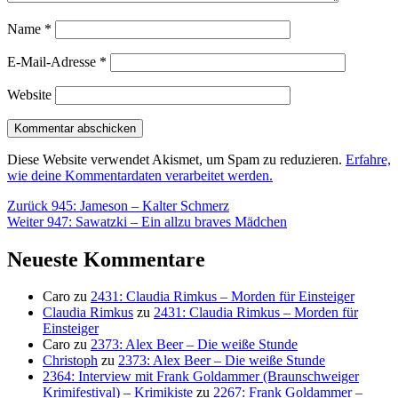
Name
*
E-Mail-Adresse
*
Website
Diese Website verwendet Akismet, um Spam zu reduzieren.
Erfahre,
wie deine Kommentardaten verarbeitet werden.
Beitragsnavigation
Vorheriger
Zurück
945: Jameson – Kalter Schmerz
Nächster
Beitrag:
Weiter
947: Sawatzki – Ein allzu braves Mädchen
Beitrag:
Neueste Kommentare
Caro
zu
2431: Claudia Rimkus – Morden für Einsteiger
Claudia Rimkus
zu
2431: Claudia Rimkus – Morden für
Einsteiger
Caro
zu
2373: Alex Beer – Die weiße Stunde
Christoph
zu
2373: Alex Beer – Die weiße Stunde
2364: Interview mit Frank Goldammer (Braunschweiger
Krimifestival) – Krimikiste
zu
2267: Frank Goldammer –