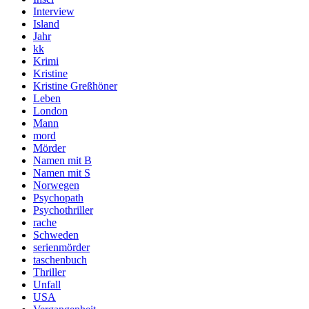
Interview
Island
Jahr
kk
Krimi
Kristine
Kristine Greßhöner
Leben
London
Mann
mord
Mörder
Namen mit B
Namen mit S
Norwegen
Psychopath
Psychothriller
rache
Schweden
serienmörder
taschenbuch
Thriller
Unfall
USA