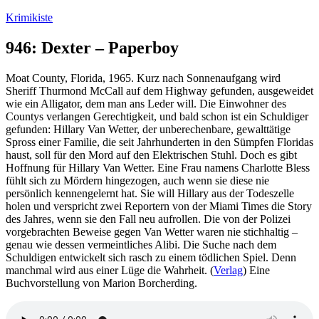
Zum
Krimikiste
Inhalt
springen
946: Dexter – Paperboy
Moat County, Florida, 1965. Kurz nach Sonnenaufgang wird
Sheriff Thurmond McCall auf dem Highway gefunden, ausgeweidet
wie ein Alligator, dem man ans Leder will. Die Einwohner des
Countys verlangen Gerechtigkeit, und bald schon ist ein Schuldiger
gefunden: Hillary Van Wetter, der unberechenbare, gewalttätige
Spross einer Familie, die seit Jahrhunderten in den Sümpfen Floridas
haust, soll für den Mord auf den Elektrischen Stuhl. Doch es gibt
Hoffnung für Hillary Van Wetter. Eine Frau namens Charlotte Bless
fühlt sich zu Mördern hingezogen, auch wenn sie diese nie
persönlich kennengelernt hat. Sie will Hillary aus der Todeszelle
holen und verspricht zwei Reportern von der Miami Times die Story
des Jahres, wenn sie den Fall neu aufrollen. Die von der Polizei
vorgebrachten Beweise gegen Van Wetter waren nie stichhaltig –
genau wie dessen vermeintliches Alibi. Die Suche nach dem
Schuldigen entwickelt sich rasch zu einem tödlichen Spiel. Denn
manchmal wird aus einer Lüge die Wahrheit. (
Verlag
) Eine
Buchvorstellung von Marion Borcherding.