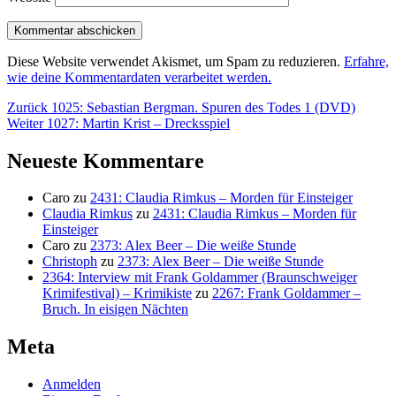
Diese Website verwendet Akismet, um Spam zu reduzieren.
Erfahre,
wie deine Kommentardaten verarbeitet werden.
Beitragsnavigation
Vorheriger
Zurück
1025: Sebastian Bergman. Spuren des Todes 1 (DVD)
Nächster
Beitrag:
Weiter
1027: Martin Krist – Drecksspiel
Beitrag:
Neueste Kommentare
Caro
zu
2431: Claudia Rimkus – Morden für Einsteiger
Claudia Rimkus
zu
2431: Claudia Rimkus – Morden für
Einsteiger
Caro
zu
2373: Alex Beer – Die weiße Stunde
Christoph
zu
2373: Alex Beer – Die weiße Stunde
2364: Interview mit Frank Goldammer (Braunschweiger
Krimifestival) – Krimikiste
zu
2267: Frank Goldammer –
Bruch. In eisigen Nächten
Meta
Anmelden