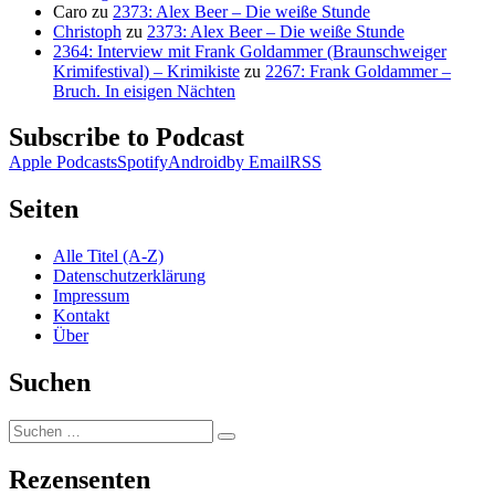
Caro
zu
2373: Alex Beer – Die weiße Stunde
Christoph
zu
2373: Alex Beer – Die weiße Stunde
2364: Interview mit Frank Goldammer (Braunschweiger
Krimifestival) – Krimikiste
zu
2267: Frank Goldammer –
Bruch. In eisigen Nächten
Subscribe to Podcast
Apple Podcasts
Spotify
Android
by Email
RSS
Seiten
Alle Titel (A-Z)
Datenschutzerklärung
Impressum
Kontakt
Über
Suchen
Suchen
Suchen
nach:
Rezensenten