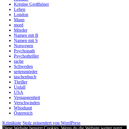
Kristine Greßhöner
Leben
London
Mann
mord
Mörder
Namen mit B
Namen mit S
Norwegen
Psychopath
Psychothriller
rache
Schweden
serienmörder
taschenbuch
Thriller
Unfall
USA
Vergangenheit
Verschwinden
Whodunit
Österreich
Krimikiste
Stolz präsentiert von WordPress
Diese Website benutzt Cookies. Wenn du die Website weiter nutzt,