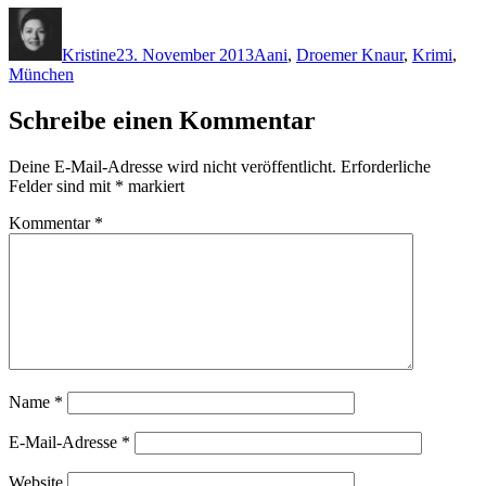
Autor
Veröffentlicht
Kategorien
Schlagwörter
am
Kristine
23. November 2013
A
ani
,
Droemer Knaur
,
Krimi
,
München
Schreibe einen Kommentar
Deine E-Mail-Adresse wird nicht veröffentlicht.
Erforderliche
Felder sind mit
*
markiert
Kommentar
*
Name
*
E-Mail-Adresse
*
Website