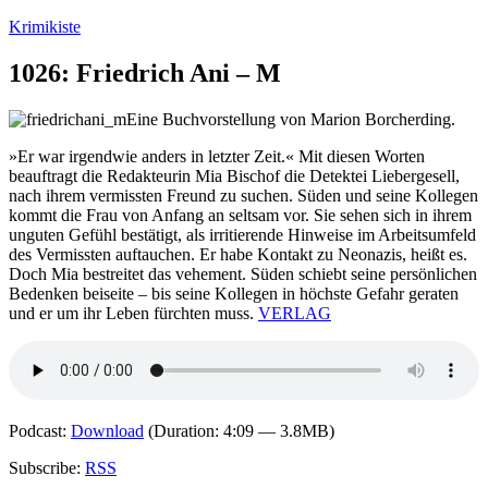
Zum
Krimikiste
Inhalt
springen
1026: Friedrich Ani – M
Eine Buchvorstellung von Marion Borcherding.
»Er war irgendwie anders in letzter Zeit.« Mit diesen Worten
beauftragt die Redakteurin Mia Bischof die Detektei Liebergesell,
nach ihrem vermissten Freund zu suchen. Süden und seine Kollegen
kommt die Frau von Anfang an seltsam vor. Sie sehen sich in ihrem
unguten Gefühl bestätigt, als irritierende Hinweise im Arbeitsumfeld
des Vermissten auftauchen. Er habe Kontakt zu Neonazis, heißt es.
Doch Mia bestreitet das vehement. Süden schiebt seine persönlichen
Bedenken beiseite – bis seine Kollegen in höchste Gefahr geraten
und er um ihr Leben fürchten muss.
VERLAG
Podcast:
Download
(Duration: 4:09 — 3.8MB)
Subscribe:
RSS