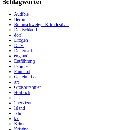
Schlagwörter
Audible
Berlin
Braunschweiger Krimifestival
Deutschland
dorf
Drogen
DTV
Dänemark
england
Entführung
Familie
Finnland
Geheimnisse
gre
Großbritannien
Hörbuch
Insel
Interview
Island
Jahr
kk
Krimi
Kristine