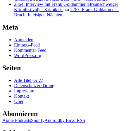
2364: Interview mit Frank Goldammer (Braunschweiger
Krimifestival) – Krimikiste
zu
2267: Frank Goldammer –
Bruch. In eisigen Nächten
Meta
Anmelden
Eintrags-Feed
Kommentar-Feed
WordPress.org
Seiten
Alle Titel (A-Z)
Datenschutzerklärung
Impressum
Kontakt
Über
Abonnieren
Apple Podcasts
Spotify
Android
by Email
RSS