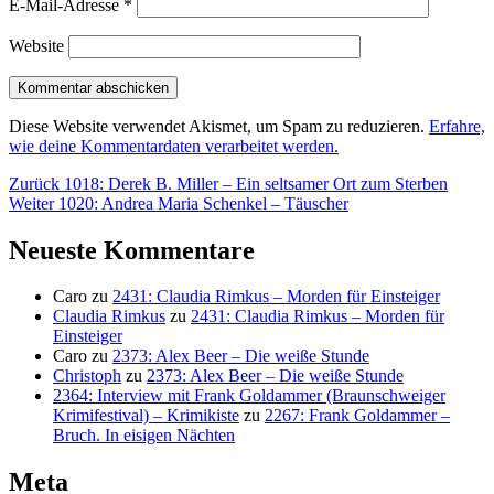
E-Mail-Adresse
*
Website
Diese Website verwendet Akismet, um Spam zu reduzieren.
Erfahre,
wie deine Kommentardaten verarbeitet werden.
Beitragsnavigation
Vorheriger
Zurück
1018: Derek B. Miller – Ein seltsamer Ort zum Sterben
Nächster
Beitrag:
Weiter
1020: Andrea Maria Schenkel – Täuscher
Beitrag:
Neueste Kommentare
Caro
zu
2431: Claudia Rimkus – Morden für Einsteiger
Claudia Rimkus
zu
2431: Claudia Rimkus – Morden für
Einsteiger
Caro
zu
2373: Alex Beer – Die weiße Stunde
Christoph
zu
2373: Alex Beer – Die weiße Stunde
2364: Interview mit Frank Goldammer (Braunschweiger
Krimifestival) – Krimikiste
zu
2267: Frank Goldammer –
Bruch. In eisigen Nächten
Meta