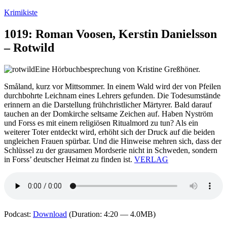
Zum
Krimikiste
Inhalt
springen
1019: Roman Voosen, Kerstin Danielsson
– Rotwild
Eine Hörbuchbesprechung von Kristine Greßhöner.
Småland, kurz vor Mittsommer. In einem Wald wird der von Pfeilen
durchbohrte Leichnam eines Lehrers gefunden. Die Todesumstände
erinnern an die Darstellung frühchristlicher Märtyrer. Bald darauf
tauchen an der Domkirche seltsame Zeichen auf. Haben Nyström
und Forss es mit einem religiösen Ritualmord zu tun? Als ein
weiterer Toter entdeckt wird, erhöht sich der Druck auf die beiden
ungleichen Frauen spürbar. Und die Hinweise mehren sich, dass der
Schlüssel zu der grausamen Mordserie nicht in Schweden, sondern
in Forss’ deutscher Heimat zu finden ist.
VERLAG
Podcast:
Download
(Duration: 4:20 — 4.0MB)