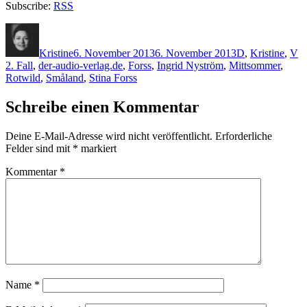
Subscribe:
RSS
Autor
Veröffentlicht
Kategorien
Sc
am
Kristine
6. November 2013
6. November 2013
D
,
Kristine
,
V
2. Fall
,
der-audio-verlag.de
,
Forss
,
Ingrid Nyström
,
Mittsommer
,
Rotwild
,
Småland
,
Stina Forss
Schreibe einen Kommentar
Deine E-Mail-Adresse wird nicht veröffentlicht.
Erforderliche
Felder sind mit
*
markiert
Kommentar
*
Name
*