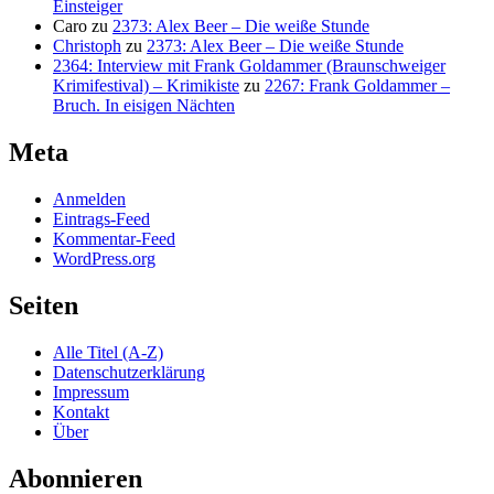
Einsteiger
Caro
zu
2373: Alex Beer – Die weiße Stunde
Christoph
zu
2373: Alex Beer – Die weiße Stunde
2364: Interview mit Frank Goldammer (Braunschweiger
Krimifestival) – Krimikiste
zu
2267: Frank Goldammer –
Bruch. In eisigen Nächten
Meta
Anmelden
Eintrags-Feed
Kommentar-Feed
WordPress.org
Seiten
Alle Titel (A-Z)
Datenschutzerklärung
Impressum
Kontakt
Über
Abonnieren