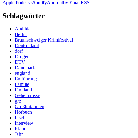
Apple Podcasts
Spotify
Android
by Email
RSS
Schlagwörter
Audible
Berlin
Braunschweiger Krimifestival
Deutschland
dorf
Drogen
DTV
Dänemark
england
Entführung
Familie
Finnland
Geheimnisse
gre
Großbritannien
Hörbuch
Insel
Interview
Island
Jahr