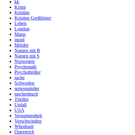
kk
Krimi
Kristine
Kristine Greßhöner
Leben
London
Mann
mord
Mörder
Namen mit B
Namen mit S
Norwegen
Psychopath
Psychothriller
rache
Schweden
serienmörder
taschenbuch
Thriller
Unfall
USA
Vergangenheit
Verschwinden
Whodunit
Österreich