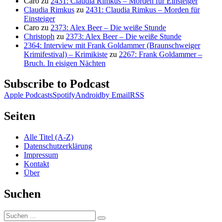
Caro
zu
2431: Claudia Rimkus – Morden für Einsteiger
Claudia Rimkus
zu
2431: Claudia Rimkus – Morden für
Einsteiger
Caro
zu
2373: Alex Beer – Die weiße Stunde
Christoph
zu
2373: Alex Beer – Die weiße Stunde
2364: Interview mit Frank Goldammer (Braunschweiger
Krimifestival) – Krimikiste
zu
2267: Frank Goldammer –
Bruch. In eisigen Nächten
Subscribe to Podcast
Apple Podcasts
Spotify
Android
by Email
RSS
Seiten
Alle Titel (A-Z)
Datenschutzerklärung
Impressum
Kontakt
Über
Suchen
Suchen
Suchen