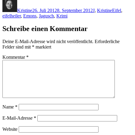
am
Kristine
26. Juli 2012
8. September 2012
J
,
Kristine
Eifel
,
eifelheiler
,
Emons
,
Jagusch
,
Krimi
Schreibe einen Kommentar
Deine E-Mail-Adresse wird nicht veröffentlicht.
Erforderliche
Felder sind mit
*
markiert
Kommentar
*
Name
*
E-Mail-Adresse
*
Website