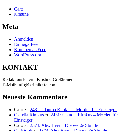
Caro
Kristine
Meta
Anmelden
Eintrags-Feed
Kommentar-Feed
WordPress.org
KONTAKT
Redaktionsleiterin Kristine Greßhöner
E-Mail: info@krimikiste.com
Neueste Kommentare
Caro
zu
2431: Claudia Rimkus – Morden für Einsteiger
Claudia Rimkus
zu
2431: Claudia Rimkus – Morden für
Einsteiger
Caro
zu
2373: Alex Beer – Die weiße Stunde
Christoph
zu
2373: Alex Beer – Die weiße Stunde