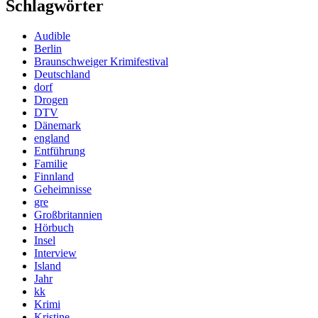
Schlagwörter
Audible
Berlin
Braunschweiger Krimifestival
Deutschland
dorf
Drogen
DTV
Dänemark
england
Entführung
Familie
Finnland
Geheimnisse
gre
Großbritannien
Hörbuch
Insel
Interview
Island
Jahr
kk
Krimi
Kristine