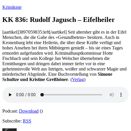
Zum
Krimikiste
Inhalt
springen
KK 836: Rudolf Jagusch – Eifelheiler
[aartikel]3897059835:left[/aartikel] Seit altersher gibt es in der Eifel
Menschen, die die Gabe des »Gesundbetens« besitzen. Auch in
Kronenburg lebt eine Heilerin, die über diese Kräfte verfügt und
hohes Ansehen bei ihren Mitbürgern genießt – bis sie eines Tages
ermordet aufgefunden wird. Kriminalhauptkommissar Hotte
Fischbach und sein Kollege Jan Welscher übernehmen die
Ermittlungen und dringen dabei immer tiefer vor in eine
geheimnisvolle Welt aus Intrigen, weißer und schwarzer Magie und
mörderischer Abgründe. Eine Buchvorstellung von
Simone
Schultze und Kristine Greßhöner
. (
Verlag
)
Podcast:
Download
()
Subscribe:
RSS
Autor
Veröffentlicht
Kategorien
Schlagwörte