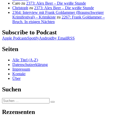
Caro
zu
2373: Alex Beer – Die weiße Stunde
Christoph
zu
2373: Alex Beer – Die weiße Stunde
2364: Interview mit Frank Goldammer (Braunschweiger
Krimifestival) – Krimikiste
zu
2267: Frank Goldammer –
Bruch. In eisigen Nächten
Subscribe to Podcast
Apple Podcasts
Spotify
Android
by Email
RSS
Seiten
Alle Titel (A-Z)
Datenschutzerklärung
Impressum
Kontakt
Über
Suchen
Suchen
Suchen
nach:
Rezensenten