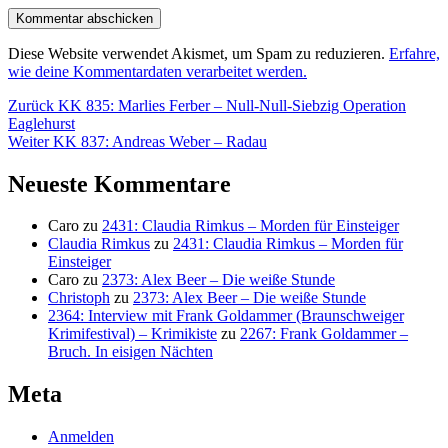
Diese Website verwendet Akismet, um Spam zu reduzieren.
Erfahre,
wie deine Kommentardaten verarbeitet werden.
Beitragsnavigation
Vorheriger
Zurück
KK 835: Marlies Ferber – Null-Null-Siebzig Operation
Beitrag:
Eaglehurst
Nächster
Weiter
KK 837: Andreas Weber – Radau
Beitrag:
Neueste Kommentare
Caro
zu
2431: Claudia Rimkus – Morden für Einsteiger
Claudia Rimkus
zu
2431: Claudia Rimkus – Morden für
Einsteiger
Caro
zu
2373: Alex Beer – Die weiße Stunde
Christoph
zu
2373: Alex Beer – Die weiße Stunde
2364: Interview mit Frank Goldammer (Braunschweiger
Krimifestival) – Krimikiste
zu
2267: Frank Goldammer –
Bruch. In eisigen Nächten
Meta
Anmelden