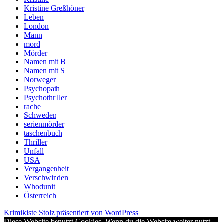
Kristine Greßhöner
Leben
London
Mann
mord
Mörder
Namen mit B
Namen mit S
Norwegen
Psychopath
Psychothriller
rache
Schweden
serienmörder
taschenbuch
Thriller
Unfall
USA
Vergangenheit
Verschwinden
Whodunit
Österreich
Krimikiste
Stolz präsentiert von WordPress
Diese Website benutzt Cookies. Wenn du die Website weiter nutzt,