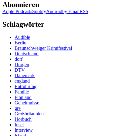
Abonnieren
Apple Podcasts
Spotify
Android
by Email
RSS
Schlagwörter
Audible
Berlin
Braunschweiger Krimifestival
Deutschland
dorf
Drogen
DTV
Dänemark
england
Entführung
Familie
Finnland
Geheimnisse
gre
Großbritannien
Hörbuch
Insel
Interview
Island