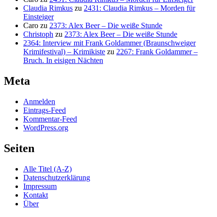
Claudia Rimkus
zu
2431: Claudia Rimkus – Morden für
Einsteiger
Caro
zu
2373: Alex Beer – Die weiße Stunde
Christoph
zu
2373: Alex Beer – Die weiße Stunde
2364: Interview mit Frank Goldammer (Braunschweiger
Krimifestival) – Krimikiste
zu
2267: Frank Goldammer –
Bruch. In eisigen Nächten
Meta
Anmelden
Eintrags-Feed
Kommentar-Feed
WordPress.org
Seiten
Alle Titel (A-Z)
Datenschutzerklärung
Impressum
Kontakt
Über