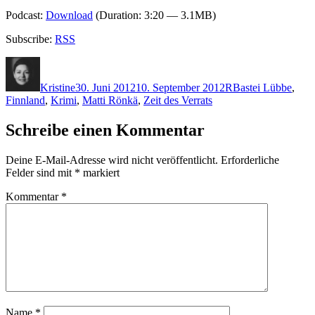
Podcast:
Download
(Duration: 3:20 — 3.1MB)
Subscribe:
RSS
Autor
Veröffentlicht
Kategorien
Schlagwörter
am
Kristine
30. Juni 2012
10. September 2012
R
Bastei Lübbe
,
Finnland
,
Krimi
,
Matti Rönkä
,
Zeit des Verrats
Schreibe einen Kommentar
Deine E-Mail-Adresse wird nicht veröffentlicht.
Erforderliche
Felder sind mit
*
markiert
Kommentar
*
Name
*