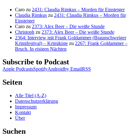
Caro
zu
2431: Claudia Rimkus – Morden für Einsteiger
Claudia Rimkus
zu
2431: Claudia Rimkus – Morden für
Einsteiger
Caro
zu
2373: Alex Beer – Die weiße Stunde
Christoph
zu
2373: Alex Beer – Die weiße Stunde
2364: Interview mit Frank Goldammer (Braunschweiger
Krimifestival) – Krimikiste
zu
2267: Frank Goldammer –
Bruch. In eisigen Nächten
Subscribe to Podcast
Apple Podcasts
Spotify
Android
by Email
RSS
Seiten
Alle Titel (A-Z)
Datenschutzerklärung
Impressum
Kontakt
Über
Suchen