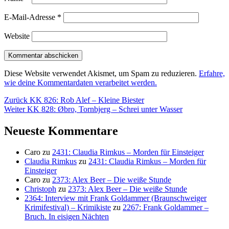
E-Mail-Adresse
*
Website
Diese Website verwendet Akismet, um Spam zu reduzieren.
Erfahre,
wie deine Kommentardaten verarbeitet werden.
Beitragsnavigation
Vorheriger
Zurück
KK 826: Rob Alef – Kleine Biester
Nächster
Beitrag:
Weiter
KK 828: Øbro, Tornbjerg – Schrei unter Wasser
Beitrag:
Neueste Kommentare
Caro
zu
2431: Claudia Rimkus – Morden für Einsteiger
Claudia Rimkus
zu
2431: Claudia Rimkus – Morden für
Einsteiger
Caro
zu
2373: Alex Beer – Die weiße Stunde
Christoph
zu
2373: Alex Beer – Die weiße Stunde
2364: Interview mit Frank Goldammer (Braunschweiger
Krimifestival) – Krimikiste
zu
2267: Frank Goldammer –
Bruch. In eisigen Nächten