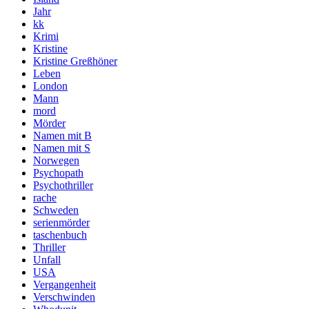
Jahr
kk
Krimi
Kristine
Kristine Greßhöner
Leben
London
Mann
mord
Mörder
Namen mit B
Namen mit S
Norwegen
Psychopath
Psychothriller
rache
Schweden
serienmörder
taschenbuch
Thriller
Unfall
USA
Vergangenheit
Verschwinden