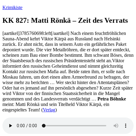
Zum
Krimikiste
Inhalt
springen
KK 827: Matti Rönkä – Zeit des Verrats
[aartikel]3785760698:left[/aartikel] Nach einem feuchtfröhlichen
Sauna-Abend kehrt Viktor Kärpä aus Russland nach Helsinki
zurück. Er ahnt nicht, dass in seinem Auto ein gefährliches Paket
deponiert wurde. Die vier Metallröhren, die er dort später entdeckt,
scheinen zum Bau einer Bombe bestimmt. Ihm schwant Böses, denn
der Staatsbesuch des russischen Präsidentensteht steht an.Viktor
informiert den russischen Geheimdienst und nimmt gleichzeitig
Kontakt zur russischen Mafia auf. Beide raten ihm, er solle nach
Moskau fahren, um dort einen alten Armeefreund zu befragen, der
wisse mehr zu berichten … Wer steckt hinter den Attentatsplänen?
Oder hat es jemand auf ihn persönlich abgesehen? Kurze Zeit später
wird Viktor von der finnischen Staatssicherheit in die Mangel
genommen und des Landesverrats verdächtigt …
Petra Böhnke
meint: Matti Rönkä und sein Titelheld Viktor Kärpä, ein
eingespieltes Team! (
Verlag
)