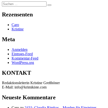
Suchen
Suchen
nach:
Rezensenten
Caro
Kristine
Meta
Anmelden
Eintrags-Feed
Kommentar-Feed
WordPress.org
KONTAKT
Redaktionsleiterin Kristine Greßhöner
E-Mail: info@krimikiste.com
Neueste Kommentare
Caro
zu
2431: Claudia Rimkus – Morden für Einsteiger