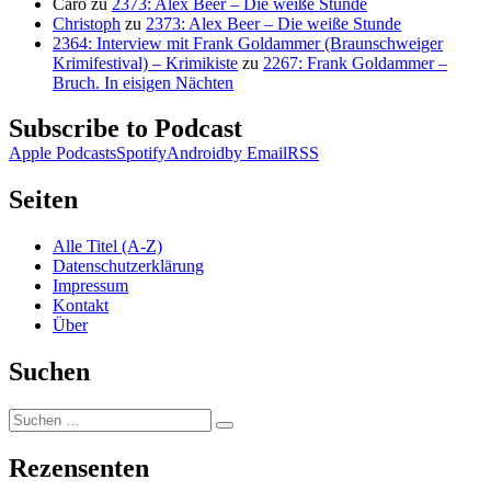
Caro
zu
2373: Alex Beer – Die weiße Stunde
Christoph
zu
2373: Alex Beer – Die weiße Stunde
2364: Interview mit Frank Goldammer (Braunschweiger
Krimifestival) – Krimikiste
zu
2267: Frank Goldammer –
Bruch. In eisigen Nächten
Subscribe to Podcast
Apple Podcasts
Spotify
Android
by Email
RSS
Seiten
Alle Titel (A-Z)
Datenschutzerklärung
Impressum
Kontakt
Über
Suchen
Suchen
Suchen
nach:
Rezensenten