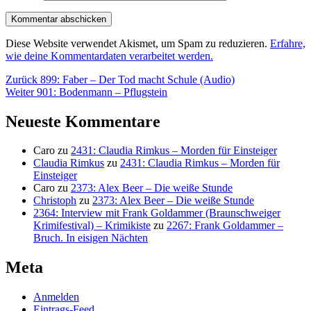
Diese Website verwendet Akismet, um Spam zu reduzieren.
Erfahre,
wie deine Kommentardaten verarbeitet werden.
Beitragsnavigation
Vorheriger
Zurück
899: Faber – Der Tod macht Schule (Audio)
Nächster
Beitrag:
Weiter
901: Bodenmann – Pflugstein
Beitrag:
Neueste Kommentare
Caro
zu
2431: Claudia Rimkus – Morden für Einsteiger
Claudia Rimkus
zu
2431: Claudia Rimkus – Morden für
Einsteiger
Caro
zu
2373: Alex Beer – Die weiße Stunde
Christoph
zu
2373: Alex Beer – Die weiße Stunde
2364: Interview mit Frank Goldammer (Braunschweiger
Krimifestival) – Krimikiste
zu
2267: Frank Goldammer –
Bruch. In eisigen Nächten
Meta
Anmelden
Eintrags-Feed