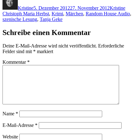
am
Kristine
5. Dezember 2012
27. November 2012
Kristine
Christoph Maria Herbst
,
Krimi
,
Märchen
,
Random House Audio
,
szenische Lesung
,
Tanja Geke
Schreibe einen Kommentar
Deine E-Mail-Adresse wird nicht veröffentlicht.
Erforderliche
Felder sind mit
*
markiert
Kommentar
*
Name
*
E-Mail-Adresse
*
Website