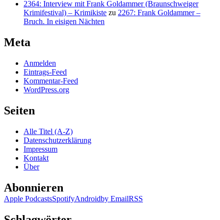
2364: Interview mit Frank Goldammer (Braunschweiger
Krimifestival) – Krimikiste
zu
2267: Frank Goldammer –
Bruch. In eisigen Nächten
Meta
Anmelden
Eintrags-Feed
Kommentar-Feed
WordPress.org
Seiten
Alle Titel (A-Z)
Datenschutzerklärung
Impressum
Kontakt
Über
Abonnieren
Apple Podcasts
Spotify
Android
by Email
RSS
Schlagwörter