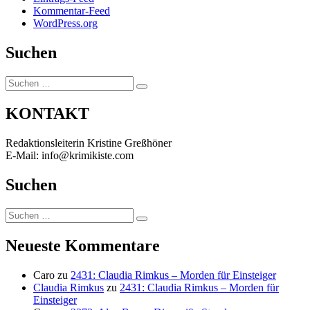
Kommentar-Feed
WordPress.org
Suchen
Suchen
Suchen
nach:
KONTAKT
Redaktionsleiterin Kristine Greßhöner
E-Mail: info@krimikiste.com
Suchen
Suchen
Suchen
nach:
Neueste Kommentare
Caro
zu
2431: Claudia Rimkus – Morden für Einsteiger
Claudia Rimkus
zu
2431: Claudia Rimkus – Morden für
Einsteiger