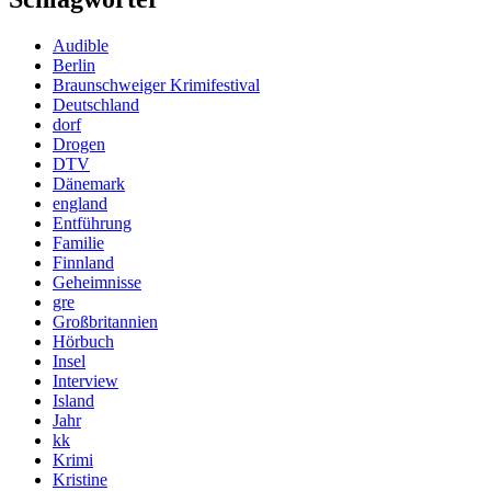
Audible
Berlin
Braunschweiger Krimifestival
Deutschland
dorf
Drogen
DTV
Dänemark
england
Entführung
Familie
Finnland
Geheimnisse
gre
Großbritannien
Hörbuch
Insel
Interview
Island
Jahr
kk
Krimi
Kristine