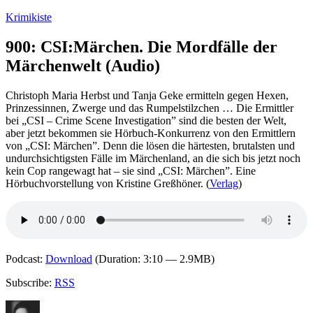
Zum
Krimikiste
Inhalt
springen
900: CSI:Märchen. Die Mordfälle der
Märchenwelt (Audio)
Christoph Maria Herbst und Tanja Geke ermitteln gegen Hexen,
Prinzessinnen, Zwerge und das Rumpelstilzchen … Die Ermittler
bei „CSI – Crime Scene Investigation” sind die besten der Welt,
aber jetzt bekommen sie Hörbuch-Konkurrenz von den Ermittlern
von „CSI: Märchen”. Denn die lösen die härtesten, brutalsten und
undurchsichtigsten Fälle im Märchenland, an die sich bis jetzt noch
kein Cop rangewagt hat – sie sind „CSI: Märchen”. Eine
Hörbuchvorstellung von Kristine Greßhöner. (
Verlag
)
Podcast:
Download
(Duration: 3:10 — 2.9MB)
Subscribe:
RSS
Autor
Veröffentlicht
Kategorien
Schlag