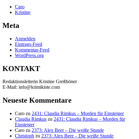
Caro
Kristine
Meta
Anmelden
Eintrags-Feed
Kommentar-Feed
WordPress.org
KONTAKT
Redaktionsleiterin Kristine Greßhöner
E-Mail: info@krimikiste.com
Neueste Kommentare
Caro
zu
2431: Claudia Rimkus – Morden für Einsteiger
Claudia Rimkus
zu
2431: Claudia Rimkus – Morden für
Einsteiger
Caro
zu
2373: Alex Beer – Die weiße Stunde
Christoph
zu
2373: Alex Beer – Die weiße Stunde