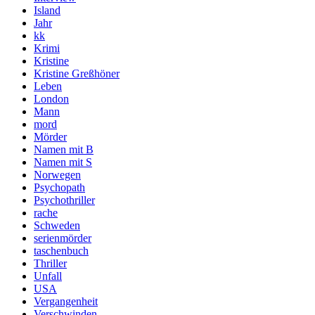
Island
Jahr
kk
Krimi
Kristine
Kristine Greßhöner
Leben
London
Mann
mord
Mörder
Namen mit B
Namen mit S
Norwegen
Psychopath
Psychothriller
rache
Schweden
serienmörder
taschenbuch
Thriller
Unfall
USA
Vergangenheit
Verschwinden