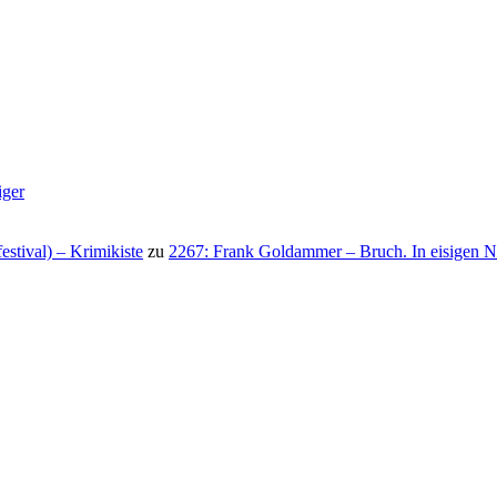
iger
stival) – Krimikiste
zu
2267: Frank Goldammer – Bruch. In eisigen N