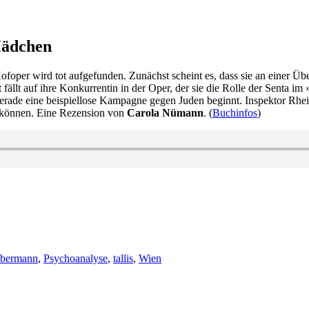
Mädchen
ofoper wird tot aufgefunden. Zunächst scheint es, dass sie an einer Übe
 fällt auf ihre Konkurrentin in der Oper, der sie die Rolle der Senta i
erade eine beispiellose Kampagne gegen Juden beginnt. Inspektor Rhe
 können. Eine Rezension von
Carola Nümann
. (
Buchinfos
)
er
ebermann
,
Psychoanalyse
,
tallis
,
Wien