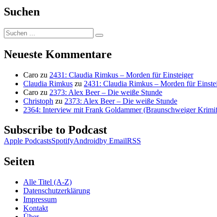
Suchen
Suchen
Suchen
nach:
Neueste Kommentare
Caro
zu
2431: Claudia Rimkus – Morden für Einsteiger
Claudia Rimkus
zu
2431: Claudia Rimkus – Morden für Einste
Caro
zu
2373: Alex Beer – Die weiße Stunde
Christoph
zu
2373: Alex Beer – Die weiße Stunde
2364: Interview mit Frank Goldammer (Braunschweiger Krimife
Subscribe to Podcast
Apple Podcasts
Spotify
Android
by Email
RSS
Seiten
Alle Titel (A-Z)
Datenschutzerklärung
Impressum
Kontakt
Über