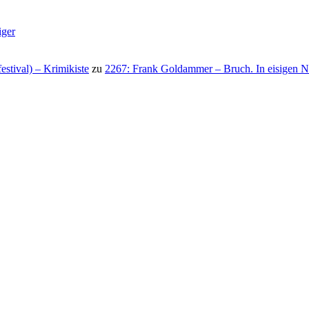
iger
stival) – Krimikiste
zu
2267: Frank Goldammer – Bruch. In eisigen N