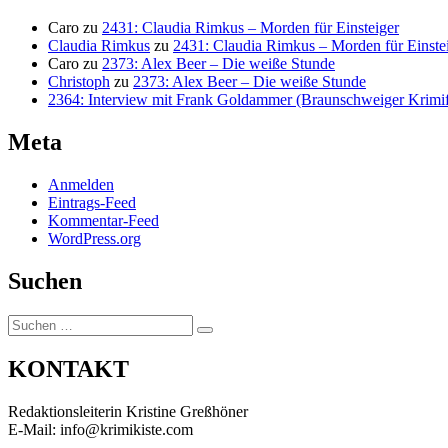
Caro
zu
2431: Claudia Rimkus – Morden für Einsteiger
Claudia Rimkus
zu
2431: Claudia Rimkus – Morden für Einste
Caro
zu
2373: Alex Beer – Die weiße Stunde
Christoph
zu
2373: Alex Beer – Die weiße Stunde
2364: Interview mit Frank Goldammer (Braunschweiger Krimife
Meta
Anmelden
Eintrags-Feed
Kommentar-Feed
WordPress.org
Suchen
Suchen
Suchen
nach:
KONTAKT
Redaktionsleiterin Kristine Greßhöner
E-Mail: info@krimikiste.com