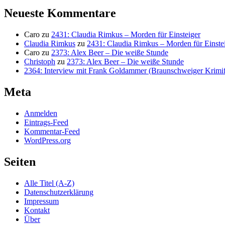
Neueste Kommentare
Caro
zu
2431: Claudia Rimkus – Morden für Einsteiger
Claudia Rimkus
zu
2431: Claudia Rimkus – Morden für Einste
Caro
zu
2373: Alex Beer – Die weiße Stunde
Christoph
zu
2373: Alex Beer – Die weiße Stunde
2364: Interview mit Frank Goldammer (Braunschweiger Krimife
Meta
Anmelden
Eintrags-Feed
Kommentar-Feed
WordPress.org
Seiten
Alle Titel (A-Z)
Datenschutzerklärung
Impressum
Kontakt
Über