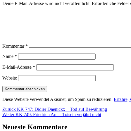
Deine E-Mail-Adresse wird nicht veröffentlicht.
Erforderliche Felder 
Kommentar
*
Name
*
E-Mail-Adresse
*
Website
Diese Website verwendet Akismet, um Spam zu reduzieren.
Erfahre,
Beitragsnavigation
Vorheriger
Zurück
KK 747: Didier Daenickx – Tod auf Bewährung
Nächster
Beitrag:
Weiter
KK 749: Friedrich Ani – Totsein verjährt nicht
Beitrag:
Neueste Kommentare