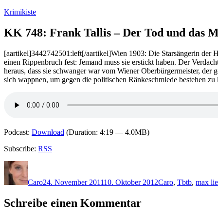
Zum
Krimikiste
Inhalt
springen
KK 748: Frank Tallis – Der Tod und das 
[aartikel]3442742501:left[/aartikel]Wien 1903: Die Starsängerin der H
einen Rippenbruch fest: Jemand muss sie erstickt haben. Der Verdacht
heraus, dass sie schwanger war vom Wiener Oberbürgermeister, der g
sich wappnen, um gegen die politischen Ränkeschmiede bestehen zu
Podcast:
Download
(Duration: 4:19 — 4.0MB)
Subscribe:
RSS
Autor
Veröffentlicht
Kategorien
Schlagwört
am
Caro
24. November 2011
10. Oktober 2012
Caro
,
T
btb
,
max li
Schreibe einen Kommentar