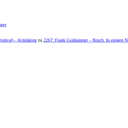
iger
stival) – Krimikiste
zu
2267: Frank Goldammer – Bruch. In eisigen N