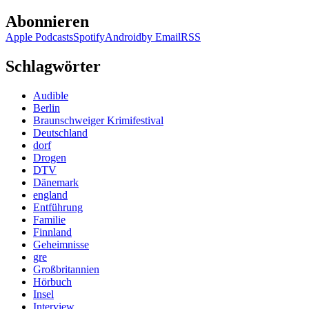
Abonnieren
Apple Podcasts
Spotify
Android
by Email
RSS
Schlagwörter
Audible
Berlin
Braunschweiger Krimifestival
Deutschland
dorf
Drogen
DTV
Dänemark
england
Entführung
Familie
Finnland
Geheimnisse
gre
Großbritannien
Hörbuch
Insel
Interview