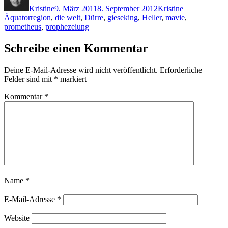
Kristine
9. März 2011
8. September 2012
Kristine
Äquatorregion
,
die welt
,
Dürre
,
gieseking
,
Heller
,
mavie
,
prometheus
,
prophezeiung
Schreibe einen Kommentar
Deine E-Mail-Adresse wird nicht veröffentlicht.
Erforderliche
Felder sind mit
*
markiert
Kommentar
*
Name
*
E-Mail-Adresse
*
Website