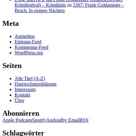
Krimifestival) – Krimikiste
zu
2267: Frank Goldammer –
Bruch. In eisigen Nächten
Meta
Anmelden
Eintrags-Feed
Kommentar-Feed
WordPress.org
Seiten
Alle Titel (A-Z)
Datenschutzerklärung
Impressum
Kontakt
Über
Abonnieren
Apple Podcasts
Spotify
Android
by Email
RSS
Schlagwörter