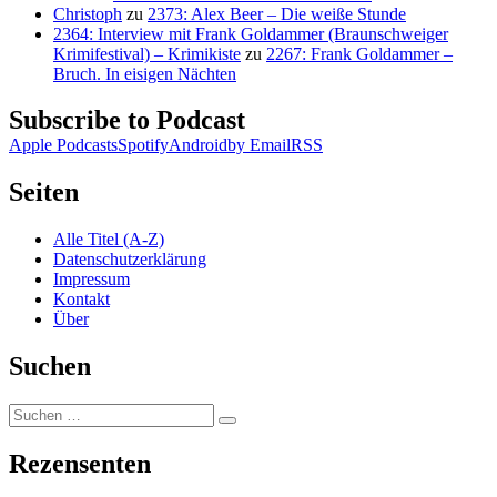
Christoph
zu
2373: Alex Beer – Die weiße Stunde
2364: Interview mit Frank Goldammer (Braunschweiger
Krimifestival) – Krimikiste
zu
2267: Frank Goldammer –
Bruch. In eisigen Nächten
Subscribe to Podcast
Apple Podcasts
Spotify
Android
by Email
RSS
Seiten
Alle Titel (A-Z)
Datenschutzerklärung
Impressum
Kontakt
Über
Suchen
Suchen
Suchen
nach:
Rezensenten