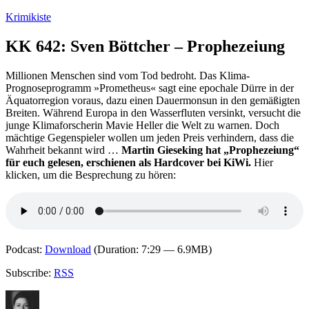
Zum
Krimikiste
Inhalt
springen
KK 642: Sven Böttcher – Prophezeiung
Millionen Menschen sind vom Tod bedroht. Das Klima-
Prognoseprogramm »Prometheus« sagt eine epochale Dürre in der
Äquatorregion voraus, dazu einen Dauermonsun in den gemäßigten
Breiten. Während Europa in den Wasserfluten versinkt, versucht die
junge Klimaforscherin Mavie Heller die Welt zu warnen. Doch
mächtige Gegenspieler wollen um jeden Preis verhindern, dass die
Wahrheit bekannt wird …
Martin Gieseking hat „Prophezeiung“
für euch gelesen, erschienen als Hardcover bei KiWi.
Hier
klicken, um die Besprechung zu hören:
Podcast:
Download
(Duration: 7:29 — 6.9MB)
Subscribe:
RSS
Autor
Veröffentlicht
Kategorien
Schlagwörter
am