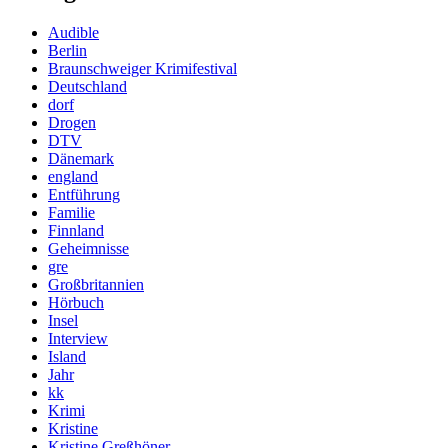
Audible
Berlin
Braunschweiger Krimifestival
Deutschland
dorf
Drogen
DTV
Dänemark
england
Entführung
Familie
Finnland
Geheimnisse
gre
Großbritannien
Hörbuch
Insel
Interview
Island
Jahr
kk
Krimi
Kristine
Kristine Greßhöner