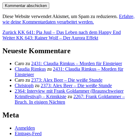
Diese Website verwendet Akismet, um Spam zu reduzieren.
Erfahre,
wie deine Kommentardaten verarbeitet werden.
Beitragsnavigation
Vorheriger
Zurück
KK 641: Pia Juul – Das Leben nach dem Happy End
Nächster
Beitrag:
Weiter
KK 643: Rainer Wolf – Der Aurora Effekt
Beitrag:
Neueste Kommentare
Caro
zu
2431: Claudia Rimkus – Morden für Einsteiger
Claudia Rimkus
zu
2431: Claudia Rimkus – Morden für
Einsteiger
Caro
zu
2373: Alex Beer – Die weiße Stunde
Christoph
zu
2373: Alex Beer – Die weiße Stunde
2364: Interview mit Frank Goldammer (Braunschweiger
Krimifestival) – Krimikiste
zu
2267: Frank Goldammer –
Bruch. In eisigen Nächten
Meta
Anmelden
Eintrags-Feed