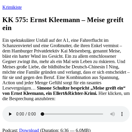
Zum
Krimikiste
Inhalt
springen
KK 575: Ernst Kleemann – Meise greift
ein
Ein spektakulärer Unfall auf der A1, eine Fahrerflucht im
Schanzenviertel und eine Großmutter, die ihren Enkel vermisst –
dem Hamburger Privatdetektiv Kai Meisenberg, genannt Meise,
bläst ein harter Wind ins Gesicht. Ein zu allem entschlossener
Gegner zwingt ihn, mehr als ein Mal sein Leben zu riskieren. Und
Meises große Liebe, die bildhübsche Deutsch-Chinesin I Ning,
möchte eine Familie gründen und verlangt, dass er sich entscheidet –
für sie und gegen den Beruf. Eine Kombination aus Spannung,
Action und jeder Menge Gefühl sorgt für ein rasantes
Lesevergnügen…
Simone Schultze bespricht „Meise greift ein“
von Ernst Kleemann, ein Ellert&Richter-Krimi.
Hier klicken, um
die Besprechung anzuhören:
Podcast:
Download
(Duration: 6:36 — 6.0MB)