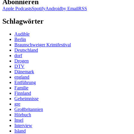
Abonnieren
Apple Podcasts
Spotify
Android
by Email
RSS
Schlagwörter
Audible
Berlin
Braunschweiger Krimifestival
Deutschland
dorf
Drogen
DTV
Dänemark
england
Entführung
Familie
Finnland
Geheimnisse
gre
Großbritannien
Hörbuch
Insel
Interview
Island