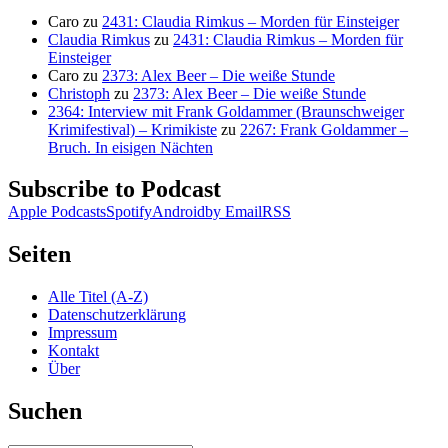
Caro
zu
2431: Claudia Rimkus – Morden für Einsteiger
Claudia Rimkus
zu
2431: Claudia Rimkus – Morden für
Einsteiger
Caro
zu
2373: Alex Beer – Die weiße Stunde
Christoph
zu
2373: Alex Beer – Die weiße Stunde
2364: Interview mit Frank Goldammer (Braunschweiger
Krimifestival) – Krimikiste
zu
2267: Frank Goldammer –
Bruch. In eisigen Nächten
Subscribe to Podcast
Apple Podcasts
Spotify
Android
by Email
RSS
Seiten
Alle Titel (A-Z)
Datenschutzerklärung
Impressum
Kontakt
Über
Suchen