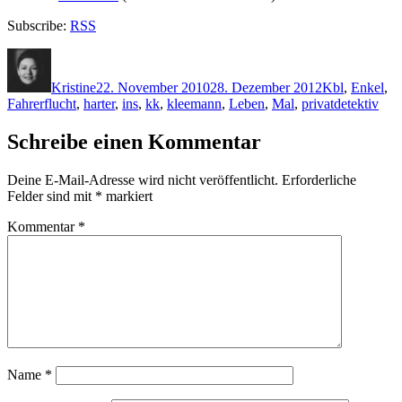
Subscribe:
RSS
Autor
Veröffentlicht
Kategorien
Schlagwörte
am
Kristine
22. November 2010
28. Dezember 2012
K
bl
,
Enkel
,
Fahrerflucht
,
harter
,
ins
,
kk
,
kleemann
,
Leben
,
Mal
,
privatdetektiv
Schreibe einen Kommentar
Deine E-Mail-Adresse wird nicht veröffentlicht.
Erforderliche
Felder sind mit
*
markiert
Kommentar
*
Name
*