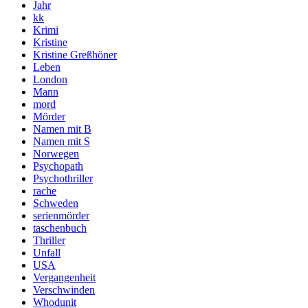
Jahr
kk
Krimi
Kristine
Kristine Greßhöner
Leben
London
Mann
mord
Mörder
Namen mit B
Namen mit S
Norwegen
Psychopath
Psychothriller
rache
Schweden
serienmörder
taschenbuch
Thriller
Unfall
USA
Vergangenheit
Verschwinden
Whodunit