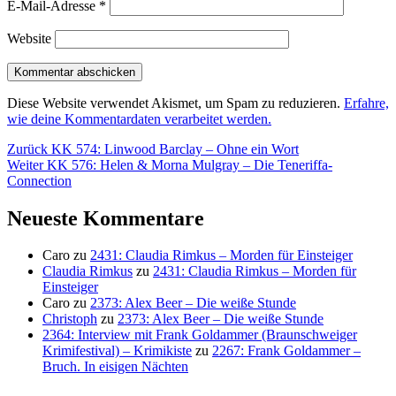
E-Mail-Adresse
*
Website
Diese Website verwendet Akismet, um Spam zu reduzieren.
Erfahre,
wie deine Kommentardaten verarbeitet werden.
Beitragsnavigation
Vorheriger
Zurück
KK 574: Linwood Barclay – Ohne ein Wort
Nächster
Beitrag:
Weiter
KK 576: Helen & Morna Mulgray – Die Teneriffa-
Beitrag:
Connection
Neueste Kommentare
Caro
zu
2431: Claudia Rimkus – Morden für Einsteiger
Claudia Rimkus
zu
2431: Claudia Rimkus – Morden für
Einsteiger
Caro
zu
2373: Alex Beer – Die weiße Stunde
Christoph
zu
2373: Alex Beer – Die weiße Stunde
2364: Interview mit Frank Goldammer (Braunschweiger
Krimifestival) – Krimikiste
zu
2267: Frank Goldammer –
Bruch. In eisigen Nächten