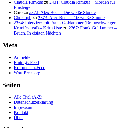
Claudia Rimkus
zu
2431: Claudia Rimkus – Morden für
Einsteiger
Caro
zu
2373: Alex Beer – Die weiße Stunde
Christoph
zu
2373: Alex Beer – Die weiße Stunde
2364: Interview mit Frank Goldammer (Braunschweiger
Krimifestival) – Krimikiste
zu
2267: Frank Goldammer –
Bruch. In eisigen Nächten
Meta
Anmelden
Eintrags-Feed
Kommentar-Feed
WordPress.org
Seiten
Alle Titel (A-Z)
Datenschutzerklärung
Impressum
Kontakt
Über