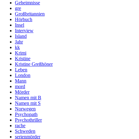
Geheimnisse
gre
Großbritannien
Hörbuch
Insel
Interview
Island
Jahr
kk
Krimi
Kristine
Kristine Greßhöner
Leben
London
Mann
mord
Mörder
Namen mit B
Namen mit S
Norwegen
Psychopath
Psychothriller
rache
Schweden
serienmörder