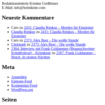
Redaktionsleiterin Kristine Greßhöner
E-Mail: info@krimikiste.com
Neueste Kommentare
Caro
zu
2431: Claudia Rimkus – Morden für Einsteiger
Claudia Rimkus
zu
2431: Claudia Rimkus – Morden für
Einsteiger
Caro
zu
2373: Alex Beer – Die weiße Stunde
Christoph
zu
2373: Alex Beer – Die weiße Stunde
2364: Interview mit Frank Goldammer (Braunschweiger
Krimifestival) – Krimikiste
zu
2267: Frank Goldammer –
Bruch. In eisigen Nächten
Meta
Anmelden
Eintrags-Feed
Kommentar-Feed
WordPress.org
Seiten