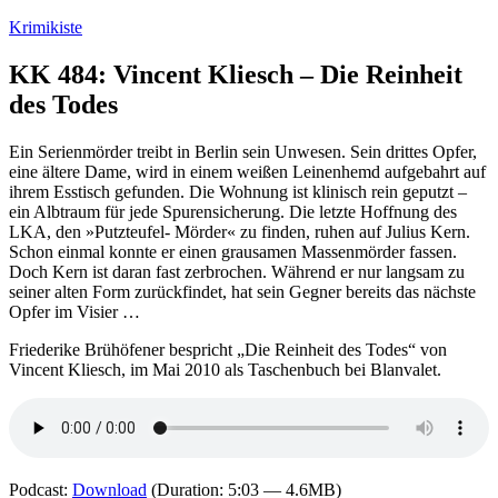
Zum
Krimikiste
Inhalt
springen
KK 484: Vincent Kliesch – Die Reinheit
des Todes
Ein Serienmörder treibt in Berlin sein Unwesen. Sein drittes Opfer,
eine ältere Dame, wird in einem weißen Leinenhemd aufgebahrt auf
ihrem Esstisch gefunden. Die Wohnung ist klinisch rein geputzt –
ein Albtraum für jede Spurensicherung. Die letzte Hoffnung des
LKA, den »Putzteufel- Mörder« zu finden, ruhen auf Julius Kern.
Schon einmal konnte er einen grausamen Massenmörder fassen.
Doch Kern ist daran fast zerbrochen. Während er nur langsam zu
seiner alten Form zurückfindet, hat sein Gegner bereits das nächste
Opfer im Visier …
Friederike Brühöfener bespricht „Die Reinheit des Todes“ von
Vincent Kliesch, im Mai 2010 als Taschenbuch bei Blanvalet.
Podcast:
Download
(Duration: 5:03 — 4.6MB)