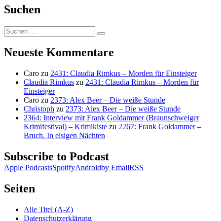
Suchen
Suchen
Suchen
nach:
Neueste Kommentare
Caro
zu
2431: Claudia Rimkus – Morden für Einsteiger
Claudia Rimkus
zu
2431: Claudia Rimkus – Morden für
Einsteiger
Caro
zu
2373: Alex Beer – Die weiße Stunde
Christoph
zu
2373: Alex Beer – Die weiße Stunde
2364: Interview mit Frank Goldammer (Braunschweiger
Krimifestival) – Krimikiste
zu
2267: Frank Goldammer –
Bruch. In eisigen Nächten
Subscribe to Podcast
Apple Podcasts
Spotify
Android
by Email
RSS
Seiten
Alle Titel (A-Z)
Datenschutzerklärung