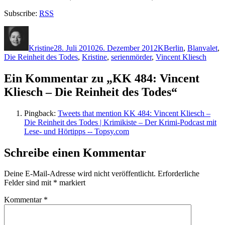
Subscribe:
RSS
Autor
Veröffentlicht
Kategorien
Schlagwörter
am
Kristine
28. Juli 2010
26. Dezember 2012
K
Berlin
,
Blanvalet
,
Die Reinheit des Todes
,
Kristine
,
serienmörder
,
Vincent Kliesch
Ein Kommentar zu „KK 484: Vincent
Kliesch – Die Reinheit des Todes“
Pingback:
Tweets that mention KK 484: Vincent Kliesch –
Die Reinheit des Todes | Krimikiste – Der Krimi-Podcast mit
Lese- und Hörtipps -- Topsy.com
Schreibe einen Kommentar
Deine E-Mail-Adresse wird nicht veröffentlicht.
Erforderliche
Felder sind mit
*
markiert
Kommentar
*