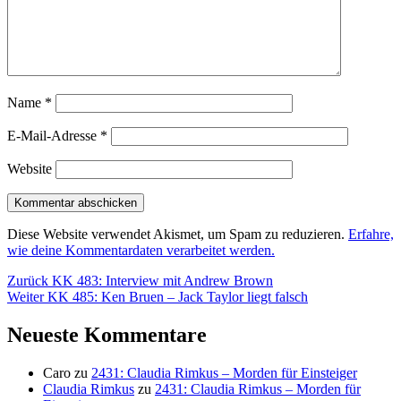
Name
*
E-Mail-Adresse
*
Website
Diese Website verwendet Akismet, um Spam zu reduzieren.
Erfahre,
wie deine Kommentardaten verarbeitet werden.
Beitragsnavigation
Vorheriger
Zurück
KK 483: Interview mit Andrew Brown
Nächster
Beitrag:
Weiter
KK 485: Ken Bruen – Jack Taylor liegt falsch
Beitrag:
Neueste Kommentare
Caro
zu
2431: Claudia Rimkus – Morden für Einsteiger
Claudia Rimkus
zu
2431: Claudia Rimkus – Morden für