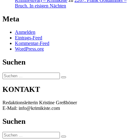
Krimifestival) – Krimikiste
zu
2267: Frank Goldammer –
Bruch. In eisigen Nächten
Meta
Anmelden
Eintrags-Feed
Kommentar-Feed
WordPress.org
Suchen
Suchen
Suchen
nach:
KONTAKT
Redaktionsleiterin Kristine Greßhöner
E-Mail: info@krimikiste.com
Suchen
Suchen
Suchen