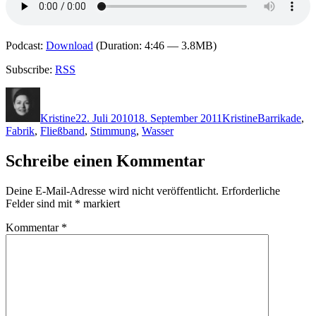
Podcast:
Download
(Duration: 4:46 — 3.8MB)
Subscribe:
RSS
Autor
Veröffentlicht
Kategorien
Schlagwörter
am
Kristine
22. Juli 2010
18. September 2011
Kristine
Barrikade
,
Fabrik
,
Fließband
,
Stimmung
,
Wasser
Schreibe einen Kommentar
Deine E-Mail-Adresse wird nicht veröffentlicht.
Erforderliche
Felder sind mit
*
markiert
Kommentar
*