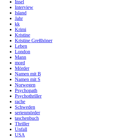
Insel
Interview
Island
Jahr
kk
Krimi
Kristine
Kristine Greßhöner
Leben
London
Mann
mord
Mörder
Namen mit B
Namen mit S
Norwegen
Psychopath
Psychothriller
rache
Schweden
serienmörder
taschenbuch
Thriller
Unfall
USA