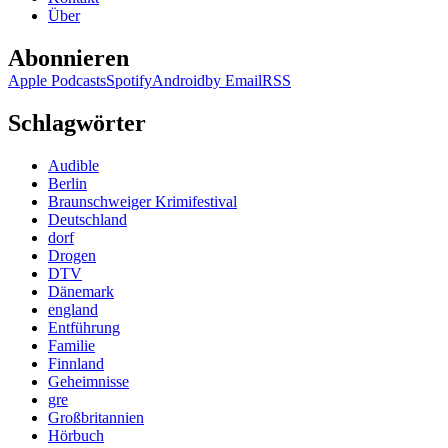
Über
Abonnieren
Apple Podcasts
Spotify
Android
by Email
RSS
Schlagwörter
Audible
Berlin
Braunschweiger Krimifestival
Deutschland
dorf
Drogen
DTV
Dänemark
england
Entführung
Familie
Finnland
Geheimnisse
gre
Großbritannien
Hörbuch