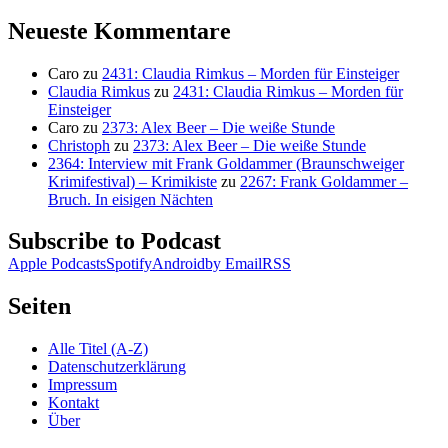
nach:
Neueste Kommentare
Caro
zu
2431: Claudia Rimkus – Morden für Einsteiger
Claudia Rimkus
zu
2431: Claudia Rimkus – Morden für
Einsteiger
Caro
zu
2373: Alex Beer – Die weiße Stunde
Christoph
zu
2373: Alex Beer – Die weiße Stunde
2364: Interview mit Frank Goldammer (Braunschweiger
Krimifestival) – Krimikiste
zu
2267: Frank Goldammer –
Bruch. In eisigen Nächten
Subscribe to Podcast
Apple Podcasts
Spotify
Android
by Email
RSS
Seiten
Alle Titel (A-Z)
Datenschutzerklärung
Impressum
Kontakt
Über