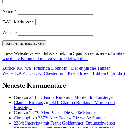
Name
*
E-Mail-Adresse
*
Website
Diese Website verwendet Akismet, um Spam zu reduzieren.
Erfahre,
wie deine Kommentardaten verarbeitet werden.
Beitragsnavigation
Vorheriger
Zurück
KK 479: Friedrich Dönhoff – Der englische Tänzer
Nächster
Beitrag:
Weiter
KK 481: G. K. Chesterton – Pater Brown. Edition 6 (Audio)
Beitrag:
Neueste Kommentare
Caro
zu
2431: Claudia Rimkus – Morden für Einsteiger
Claudia Rimkus
zu
2431: Claudia Rimkus – Morden für
Einsteiger
Caro
zu
2373: Alex Beer – Die weiße Stunde
Christoph
zu
2373: Alex Beer – Die weiße Stunde
2364: Interview mit Frank Goldammer (Braunschweiger