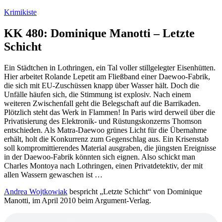
Zum
Krimikiste
Inhalt
springen
KK 480: Dominique Manotti – Letzte
Schicht
Ein Städtchen in Lothringen, ein Tal voller stillgelegter Eisenhütten.
Hier arbeitet Rolande Lepetit am Fließband einer Daewoo-Fabrik,
die sich mit EU-Zuschüssen knapp über Wasser hält. Doch die
Unfälle häufen sich, die Stimmung ist explosiv. Nach einem
weiteren Zwischenfall geht die Belegschaft auf die Barrikaden.
Plötzlich steht das Werk in Flammen! In Paris wird derweil über die
Privatisierung des Elektronik- und Rüstungskonzerns Thomson
entschieden. Als Matra-Daewoo grünes Licht für die Übernahme
erhält, holt die Konkurrenz zum Gegenschlag aus. Ein Krisenstab
soll kompromittierendes Material ausgraben, die jüngsten Ereignisse
in der Daewoo-Fabrik könnten sich eignen. Also schickt man
Charles Montoya nach Lothringen, einen Privatdetektiv, der mit
allen Wassern gewaschen ist …
Andrea Wojtkowiak
bespricht „Letzte Schicht“ von Dominique
Manotti, im April 2010 beim Argument-Verlag.