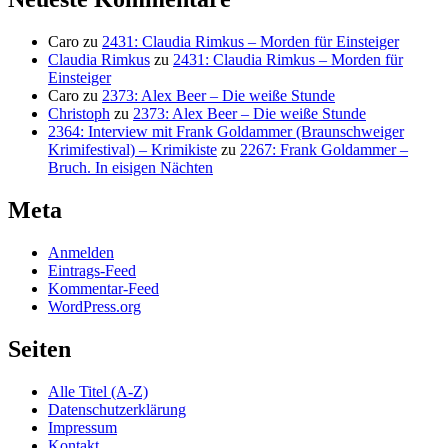
Caro
zu
2431: Claudia Rimkus – Morden für Einsteiger
Claudia Rimkus
zu
2431: Claudia Rimkus – Morden für
Einsteiger
Caro
zu
2373: Alex Beer – Die weiße Stunde
Christoph
zu
2373: Alex Beer – Die weiße Stunde
2364: Interview mit Frank Goldammer (Braunschweiger
Krimifestival) – Krimikiste
zu
2267: Frank Goldammer –
Bruch. In eisigen Nächten
Meta
Anmelden
Eintrags-Feed
Kommentar-Feed
WordPress.org
Seiten
Alle Titel (A-Z)
Datenschutzerklärung
Impressum
Kontakt