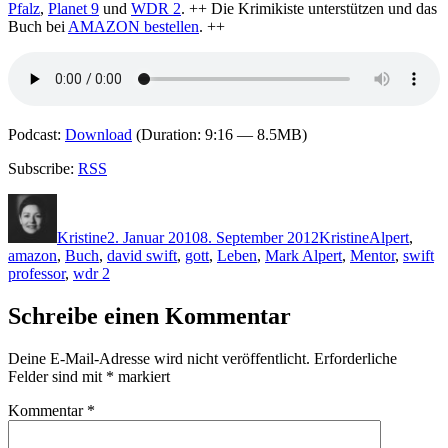
Pfalz
,
Planet 9
und
WDR 2
. ++ Die Krimikiste unterstützen und das
Buch bei
AMAZON bestellen
. ++
Podcast:
Download
(Duration: 9:16 — 8.5MB)
Subscribe:
RSS
Autor
Veröffentlicht
Kategorien
Schlagwörte
am
Kristine
2. Januar 2010
8. September 2012
Kristine
Alpert
,
amazon
,
Buch
,
david swift
,
gott
,
Leben
,
Mark Alpert
,
Mentor
,
swift
professor
,
wdr 2
Schreibe einen Kommentar
Deine E-Mail-Adresse wird nicht veröffentlicht.
Erforderliche
Felder sind mit
*
markiert
Kommentar
*