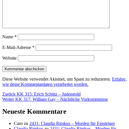
Name
*
E-Mail-Adresse
*
Website
Diese Website verwendet Akismet, um Spam zu reduzieren.
Erfahre,
wie deine Kommentardaten verarbeitet werden.
Beitragsnavigation
Vorheriger
Zurück
KK 315: Erich Schütz – Judengold
Nächster
Beitrag:
Weiter
KK 317: William Gay – Nächtliche Vorkommnisse
Beitrag:
Neueste Kommentare
Caro
zu
2431: Claudia Rimkus – Morden für Einsteiger
Claudia Rimkus
zu
2431: Claudia Rimkus – Morden für