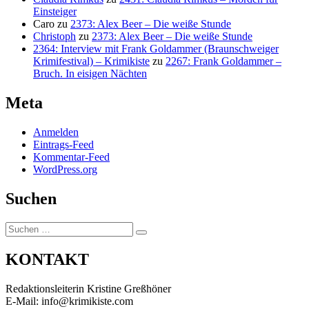
Einsteiger
Caro
zu
2373: Alex Beer – Die weiße Stunde
Christoph
zu
2373: Alex Beer – Die weiße Stunde
2364: Interview mit Frank Goldammer (Braunschweiger
Krimifestival) – Krimikiste
zu
2267: Frank Goldammer –
Bruch. In eisigen Nächten
Meta
Anmelden
Eintrags-Feed
Kommentar-Feed
WordPress.org
Suchen
Suchen
Suchen
nach:
KONTAKT
Redaktionsleiterin Kristine Greßhöner
E-Mail: info@krimikiste.com