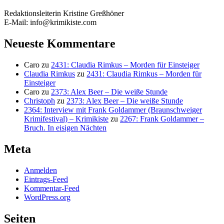
Redaktionsleiterin Kristine Greßhöner
E-Mail: info@krimikiste.com
Neueste Kommentare
Caro
zu
2431: Claudia Rimkus – Morden für Einsteiger
Claudia Rimkus
zu
2431: Claudia Rimkus – Morden für
Einsteiger
Caro
zu
2373: Alex Beer – Die weiße Stunde
Christoph
zu
2373: Alex Beer – Die weiße Stunde
2364: Interview mit Frank Goldammer (Braunschweiger
Krimifestival) – Krimikiste
zu
2267: Frank Goldammer –
Bruch. In eisigen Nächten
Meta
Anmelden
Eintrags-Feed
Kommentar-Feed
WordPress.org
Seiten