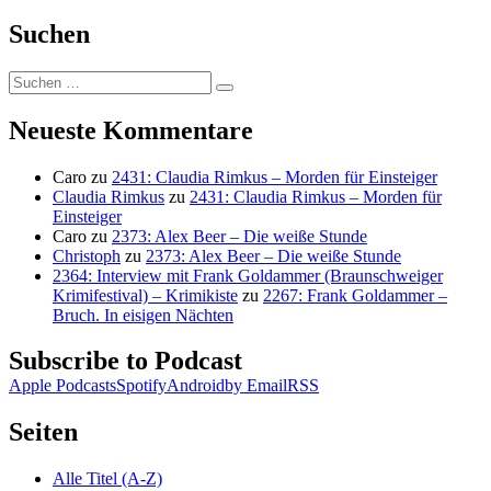
Suchen
Suchen
Suchen
nach:
Neueste Kommentare
Caro
zu
2431: Claudia Rimkus – Morden für Einsteiger
Claudia Rimkus
zu
2431: Claudia Rimkus – Morden für
Einsteiger
Caro
zu
2373: Alex Beer – Die weiße Stunde
Christoph
zu
2373: Alex Beer – Die weiße Stunde
2364: Interview mit Frank Goldammer (Braunschweiger
Krimifestival) – Krimikiste
zu
2267: Frank Goldammer –
Bruch. In eisigen Nächten
Subscribe to Podcast
Apple Podcasts
Spotify
Android
by Email
RSS
Seiten
Alle Titel (A-Z)