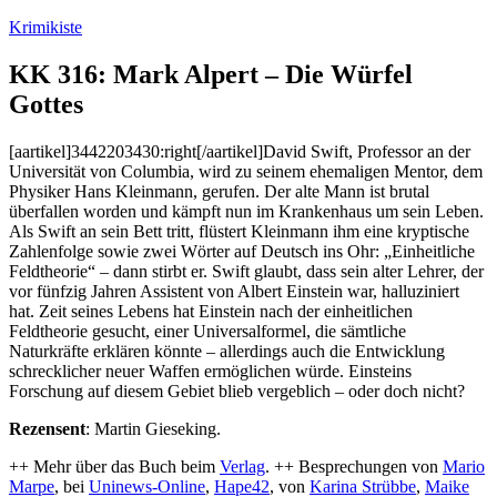
Zum
Krimikiste
Inhalt
springen
KK 316: Mark Alpert – Die Würfel
Gottes
[aartikel]3442203430:right[/aartikel]David Swift, Professor an der
Universität von Columbia, wird zu seinem ehemaligen Mentor, dem
Physiker Hans Kleinmann, gerufen. Der alte Mann ist brutal
überfallen worden und kämpft nun im Krankenhaus um sein Leben.
Als Swift an sein Bett tritt, flüstert Kleinmann ihm eine kryptische
Zahlenfolge sowie zwei Wörter auf Deutsch ins Ohr: „Einheitliche
Feldtheorie“ – dann stirbt er. Swift glaubt, dass sein alter Lehrer, der
vor fünfzig Jahren Assistent von Albert Einstein war, halluziniert
hat. Zeit seines Lebens hat Einstein nach der einheitlichen
Feldtheorie gesucht, einer Universalformel, die sämtliche
Naturkräfte erklären könnte – allerdings auch die Entwicklung
schrecklicher neuer Waffen ermöglichen würde. Einsteins
Forschung auf diesem Gebiet blieb vergeblich – oder doch nicht?
Rezensent
: Martin Gieseking.
++ Mehr über das Buch beim
Verlag
. ++ Besprechungen von
Mario
Marpe
, bei
Uninews-Online
,
Hape42
, von
Karina Strübbe
,
Maike