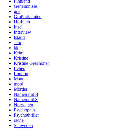
Finnland
Geheimnisse
gre
Großbritannien
Hörbuch
Insel
Interview
Island
Jahr
kk
Krimi
Kristine
Kristine Greßhöner
Leben
London
Mann
mord
Mörder
Namen mit B
Namen mit S
Norwegen
Psychopath
Psychothriller
rache
Schweden