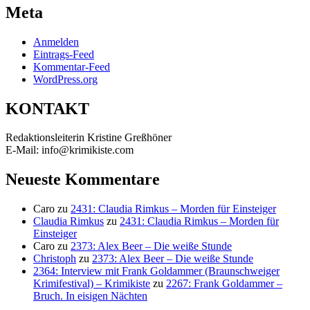
Meta
Anmelden
Eintrags-Feed
Kommentar-Feed
WordPress.org
KONTAKT
Redaktionsleiterin Kristine Greßhöner
E-Mail: info@krimikiste.com
Neueste Kommentare
Caro
zu
2431: Claudia Rimkus – Morden für Einsteiger
Claudia Rimkus
zu
2431: Claudia Rimkus – Morden für
Einsteiger
Caro
zu
2373: Alex Beer – Die weiße Stunde
Christoph
zu
2373: Alex Beer – Die weiße Stunde
2364: Interview mit Frank Goldammer (Braunschweiger
Krimifestival) – Krimikiste
zu
2267: Frank Goldammer –
Bruch. In eisigen Nächten