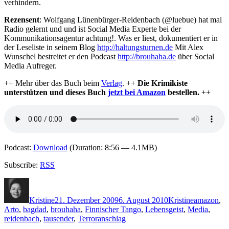
verhindern.
Rezensent
: Wolfgang Lünenbürger-Reidenbach (@luebue) hat mal
Radio gelernt und und ist Social Media Experte bei der
Kommunikationsagentur achtung!. Was er liest, dokumentiert er in
der Leseliste in seinem Blog
http://haltungsturnen.de
Mit Alex
Wunschel bestreitet er den Podcast
http://brouhaha.de
über Social
Media Aufreger.
++ Mehr über das Buch beim
Verlag
. ++
Die Krimikiste
unterstützen und dieses Buch
jetzt bei Amazon
bestellen.
++
Podcast:
Download
(Duration: 8:56 — 4.1MB)
Subscribe:
RSS
Autor
Veröffentlicht
Kategorien
Schlagwört
am
Kristine
21. Dezember 2009
6. August 2010
Kristine
amazon
,
Arto
,
bagdad
,
brouhaha
,
Finnischer Tango
,
Lebensgeist
,
Media
,
reidenbach
,
tausender
,
Terroranschlag