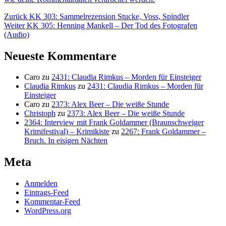
Beitragsnavigation
Vorheriger
Zurück
KK 303: Sammelrezension Stucke, Voss, Spindler
Nächster
Beitrag:
Weiter
KK 305: Henning Mankell – Der Tod des Fotografen
Beitrag:
(Audio)
Neueste Kommentare
Caro
zu
2431: Claudia Rimkus – Morden für Einsteiger
Claudia Rimkus
zu
2431: Claudia Rimkus – Morden für
Einsteiger
Caro
zu
2373: Alex Beer – Die weiße Stunde
Christoph
zu
2373: Alex Beer – Die weiße Stunde
2364: Interview mit Frank Goldammer (Braunschweiger
Krimifestival) – Krimikiste
zu
2267: Frank Goldammer –
Bruch. In eisigen Nächten
Meta
Anmelden
Eintrags-Feed
Kommentar-Feed
WordPress.org