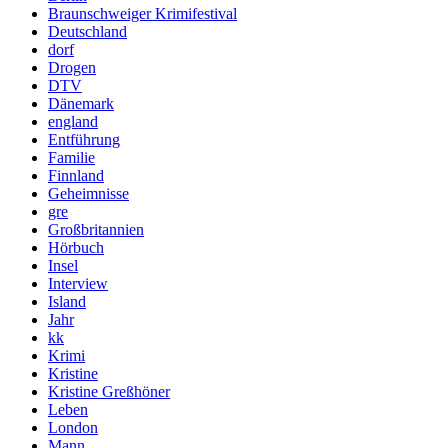
Braunschweiger Krimifestival
Deutschland
dorf
Drogen
DTV
Dänemark
england
Entführung
Familie
Finnland
Geheimnisse
gre
Großbritannien
Hörbuch
Insel
Interview
Island
Jahr
kk
Krimi
Kristine
Kristine Greßhöner
Leben
London
Mann