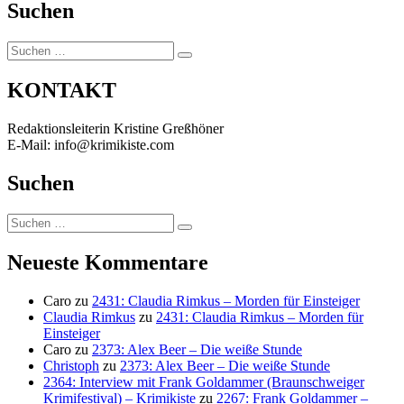
Suchen
Suchen
Suchen
nach:
KONTAKT
Redaktionsleiterin Kristine Greßhöner
E-Mail: info@krimikiste.com
Suchen
Suchen
Suchen
nach:
Neueste Kommentare
Caro
zu
2431: Claudia Rimkus – Morden für Einsteiger
Claudia Rimkus
zu
2431: Claudia Rimkus – Morden für
Einsteiger
Caro
zu
2373: Alex Beer – Die weiße Stunde
Christoph
zu
2373: Alex Beer – Die weiße Stunde
2364: Interview mit Frank Goldammer (Braunschweiger
Krimifestival) – Krimikiste
zu
2267: Frank Goldammer –