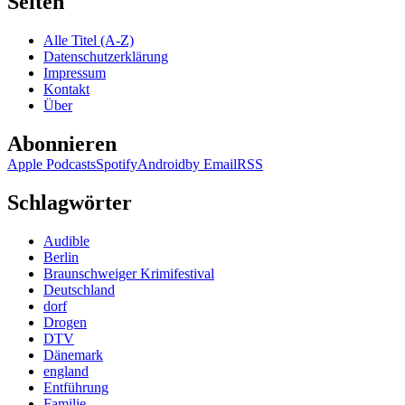
Seiten
Alle Titel (A-Z)
Datenschutzerklärung
Impressum
Kontakt
Über
Abonnieren
Apple Podcasts
Spotify
Android
by Email
RSS
Schlagwörter
Audible
Berlin
Braunschweiger Krimifestival
Deutschland
dorf
Drogen
DTV
Dänemark
england
Entführung
Familie