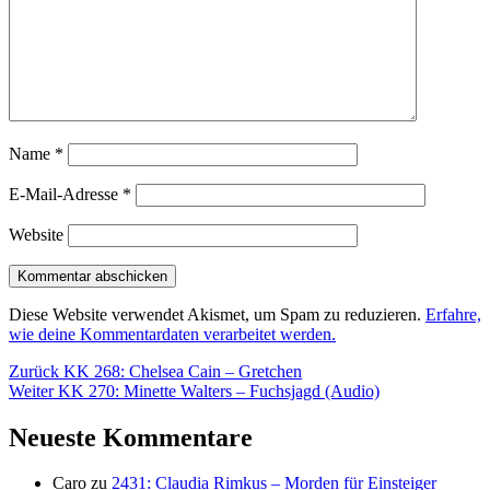
Name
*
E-Mail-Adresse
*
Website
Diese Website verwendet Akismet, um Spam zu reduzieren.
Erfahre,
wie deine Kommentardaten verarbeitet werden.
Beitragsnavigation
Vorheriger
Zurück
KK 268: Chelsea Cain – Gretchen
Nächster
Beitrag:
Weiter
KK 270: Minette Walters – Fuchsjagd (Audio)
Beitrag:
Neueste Kommentare
Caro
zu
2431: Claudia Rimkus – Morden für Einsteiger