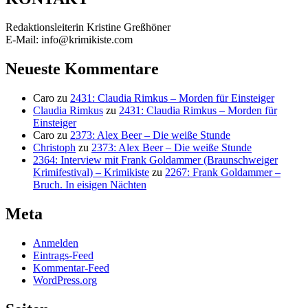
Redaktionsleiterin Kristine Greßhöner
E-Mail: info@krimikiste.com
Neueste Kommentare
Caro
zu
2431: Claudia Rimkus – Morden für Einsteiger
Claudia Rimkus
zu
2431: Claudia Rimkus – Morden für
Einsteiger
Caro
zu
2373: Alex Beer – Die weiße Stunde
Christoph
zu
2373: Alex Beer – Die weiße Stunde
2364: Interview mit Frank Goldammer (Braunschweiger
Krimifestival) – Krimikiste
zu
2267: Frank Goldammer –
Bruch. In eisigen Nächten
Meta
Anmelden
Eintrags-Feed
Kommentar-Feed
WordPress.org