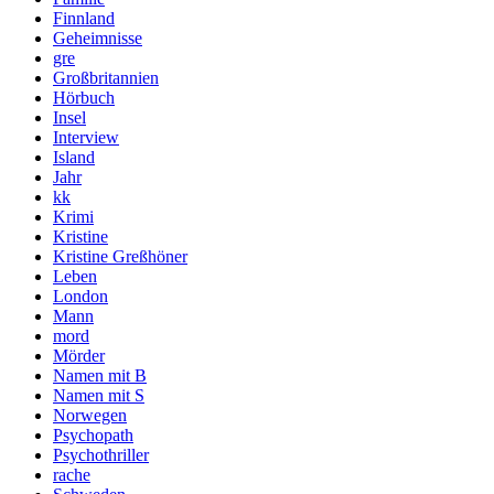
Finnland
Geheimnisse
gre
Großbritannien
Hörbuch
Insel
Interview
Island
Jahr
kk
Krimi
Kristine
Kristine Greßhöner
Leben
London
Mann
mord
Mörder
Namen mit B
Namen mit S
Norwegen
Psychopath
Psychothriller
rache