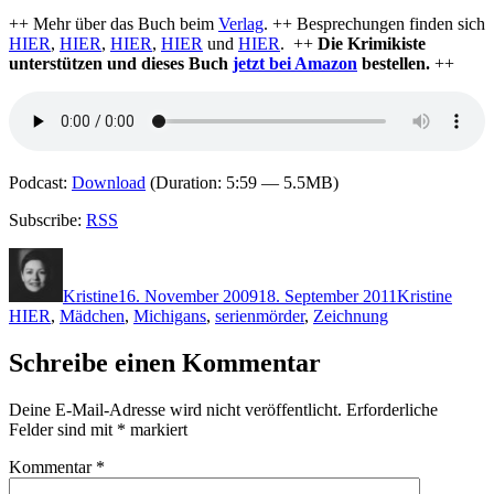
++ Mehr über das Buch beim
Verlag
. ++ Besprechungen finden sich
HIER
,
HIER
,
HIER
,
HIER
und
HIER
. ++
Die Krimikiste
unterstützen und dieses Buch
jetzt bei Amazon
bestellen.
++
Podcast:
Download
(Duration: 5:59 — 5.5MB)
Subscribe:
RSS
Autor
Veröffentlicht
Kategorien
Schla
am
Kristine
16. November 2009
18. September 2011
Kristine
HIER
,
Mädchen
,
Michigans
,
serienmörder
,
Zeichnung
Schreibe einen Kommentar
Deine E-Mail-Adresse wird nicht veröffentlicht.
Erforderliche
Felder sind mit
*
markiert
Kommentar
*