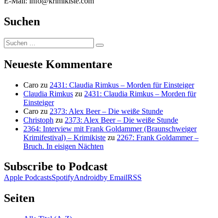
E-Mail: info@krimikiste.com
Suchen
Suchen
Suchen
nach:
Neueste Kommentare
Caro
zu
2431: Claudia Rimkus – Morden für Einsteiger
Claudia Rimkus
zu
2431: Claudia Rimkus – Morden für
Einsteiger
Caro
zu
2373: Alex Beer – Die weiße Stunde
Christoph
zu
2373: Alex Beer – Die weiße Stunde
2364: Interview mit Frank Goldammer (Braunschweiger
Krimifestival) – Krimikiste
zu
2267: Frank Goldammer –
Bruch. In eisigen Nächten
Subscribe to Podcast
Apple Podcasts
Spotify
Android
by Email
RSS
Seiten