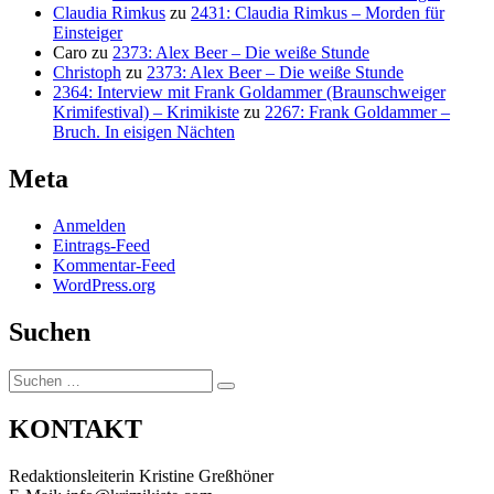
Claudia Rimkus
zu
2431: Claudia Rimkus – Morden für
Einsteiger
Caro
zu
2373: Alex Beer – Die weiße Stunde
Christoph
zu
2373: Alex Beer – Die weiße Stunde
2364: Interview mit Frank Goldammer (Braunschweiger
Krimifestival) – Krimikiste
zu
2267: Frank Goldammer –
Bruch. In eisigen Nächten
Meta
Anmelden
Eintrags-Feed
Kommentar-Feed
WordPress.org
Suchen
Suchen
Suchen
nach:
KONTAKT
Redaktionsleiterin Kristine Greßhöner