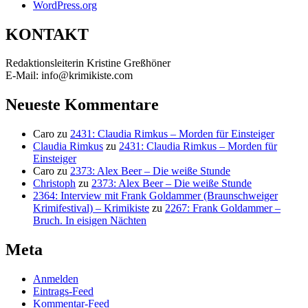
WordPress.org
KONTAKT
Redaktionsleiterin Kristine Greßhöner
E-Mail: info@krimikiste.com
Neueste Kommentare
Caro
zu
2431: Claudia Rimkus – Morden für Einsteiger
Claudia Rimkus
zu
2431: Claudia Rimkus – Morden für
Einsteiger
Caro
zu
2373: Alex Beer – Die weiße Stunde
Christoph
zu
2373: Alex Beer – Die weiße Stunde
2364: Interview mit Frank Goldammer (Braunschweiger
Krimifestival) – Krimikiste
zu
2267: Frank Goldammer –
Bruch. In eisigen Nächten
Meta
Anmelden
Eintrags-Feed
Kommentar-Feed