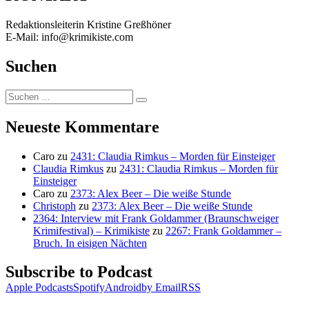
Redaktionsleiterin Kristine Greßhöner
E-Mail: info@krimikiste.com
Suchen
Suchen
Suchen
nach:
Neueste Kommentare
Caro
zu
2431: Claudia Rimkus – Morden für Einsteiger
Claudia Rimkus
zu
2431: Claudia Rimkus – Morden für
Einsteiger
Caro
zu
2373: Alex Beer – Die weiße Stunde
Christoph
zu
2373: Alex Beer – Die weiße Stunde
2364: Interview mit Frank Goldammer (Braunschweiger
Krimifestival) – Krimikiste
zu
2267: Frank Goldammer –
Bruch. In eisigen Nächten
Subscribe to Podcast
Apple Podcasts
Spotify
Android
by Email
RSS