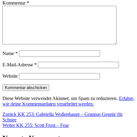
Kommentar
*
Name
*
E-Mail-Adresse
*
Website
Diese Website verwendet Akismet, um Spam zu reduzieren.
Erfahre,
wie deine Kommentardaten verarbeitet werden.
Beitragsnavigation
Vorheriger
Zurück
KK 253: Gabriella Wollenhaupt – Grappas Gespür für
Beitrag:
Schnee
Nächster
Weiter
KK 255: Scott Frost – Fear
Beitrag: