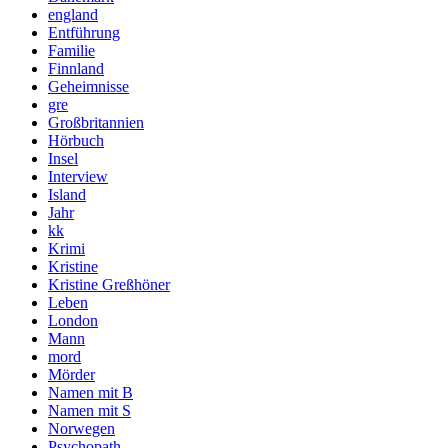
england
Entführung
Familie
Finnland
Geheimnisse
gre
Großbritannien
Hörbuch
Insel
Interview
Island
Jahr
kk
Krimi
Kristine
Kristine Greßhöner
Leben
London
Mann
mord
Mörder
Namen mit B
Namen mit S
Norwegen
Psychopath