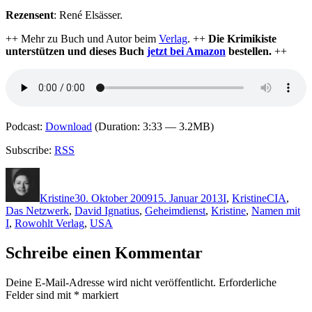
Rezensent
: René Elsässer.
++ Mehr zu Buch und Autor beim
Verlag
. ++
Die Krimikiste
unterstützen und dieses Buch
jetzt bei Amazon
bestellen.
++
Podcast:
Download
(Duration: 3:33 — 3.2MB)
Subscribe:
RSS
Autor
Veröffentlicht
Kategorien
Schlagwör
am
Kristine
30. Oktober 2009
15. Januar 2013
I
,
Kristine
CIA
,
Das Netzwerk
,
David Ignatius
,
Geheimdienst
,
Kristine
,
Namen mit
I
,
Rowohlt Verlag
,
USA
Schreibe einen Kommentar
Deine E-Mail-Adresse wird nicht veröffentlicht.
Erforderliche
Felder sind mit
*
markiert