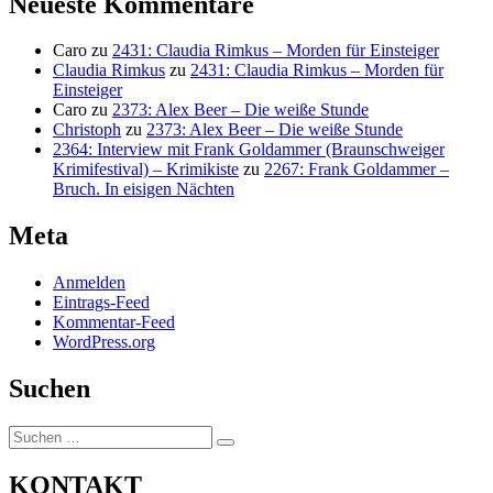
Neueste Kommentare
Caro
zu
2431: Claudia Rimkus – Morden für Einsteiger
Claudia Rimkus
zu
2431: Claudia Rimkus – Morden für
Einsteiger
Caro
zu
2373: Alex Beer – Die weiße Stunde
Christoph
zu
2373: Alex Beer – Die weiße Stunde
2364: Interview mit Frank Goldammer (Braunschweiger
Krimifestival) – Krimikiste
zu
2267: Frank Goldammer –
Bruch. In eisigen Nächten
Meta
Anmelden
Eintrags-Feed
Kommentar-Feed
WordPress.org
Suchen
Suchen
Suchen
nach:
KONTAKT