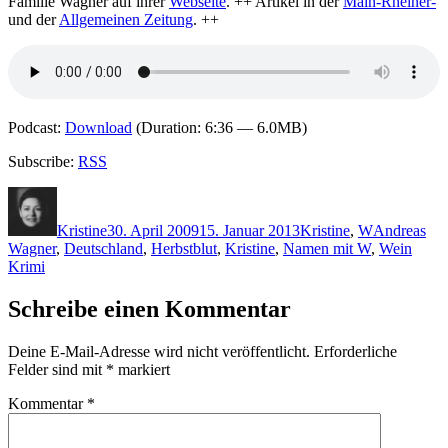
Familie Wagner auf ihrer
Webseite
. ++ Artikel in der
Main-Rheiner-
und der
Allgemeinen Zeitung
. ++
Podcast:
Download
(Duration: 6:36 — 6.0MB)
Subscribe:
RSS
Autor
Veröffentlicht
Kategorien
Schlagwört
am
Kristine
30. April 2009
15. Januar 2013
Kristine
,
W
Andreas
Wagner
,
Deutschland
,
Herbstblut
,
Kristine
,
Namen mit W
,
Wein
Krimi
Schreibe einen Kommentar
Deine E-Mail-Adresse wird nicht veröffentlicht.
Erforderliche
Felder sind mit
*
markiert
Kommentar
*