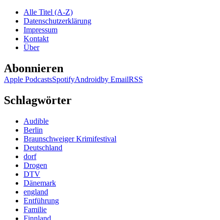
Alle Titel (A-Z)
Datenschutzerklärung
Impressum
Kontakt
Über
Abonnieren
Apple Podcasts
Spotify
Android
by Email
RSS
Schlagwörter
Audible
Berlin
Braunschweiger Krimifestival
Deutschland
dorf
Drogen
DTV
Dänemark
england
Entführung
Familie
Finnland