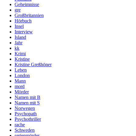
Geheimnisse
gre
Großbritannien
Hörbuch
Insel
Interview
Island
Jahr
kk
Krimi
Kristine
Kristine Greßhöner
Leben
London
Mann
mord
Mörder
Namen mit B
Namen mit S
Norwegen
Psychopath
Psychothriller
rache
Schweden
serienmörder