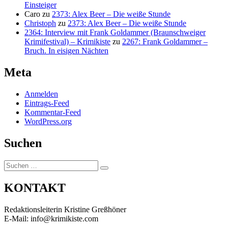
Einsteiger
Caro
zu
2373: Alex Beer – Die weiße Stunde
Christoph
zu
2373: Alex Beer – Die weiße Stunde
2364: Interview mit Frank Goldammer (Braunschweiger
Krimifestival) – Krimikiste
zu
2267: Frank Goldammer –
Bruch. In eisigen Nächten
Meta
Anmelden
Eintrags-Feed
Kommentar-Feed
WordPress.org
Suchen
Suchen
Suchen
nach:
KONTAKT
Redaktionsleiterin Kristine Greßhöner
E-Mail: info@krimikiste.com