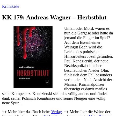
Zum
Krimikiste
Inhalt
springen
KK 179: Andreas Wagner – Herbstblut
Unfall oder Mord, waren es
nun die Gärgase oder hatte da
jemand die Finger im Spiel?
Auf dem Essenheimer
Weingut Bach wird die
Leiche des polnischen
Hilfsarbeiters Jozef gefunden.
Paul Kendzierski, der neue
Bezirkspolizist im eher
beschaulichen Nieder-Olm,
fühlt sich dem Fall besonders
verbunden. Nach Ansicht der
Mainzer Kriminalpolizei
übersteigt er damit maßlos
seine Kompetenz. Kendzierski sieht das völlig anders und findet
dank seiner Polnisch-Kenntnisse und seiner Neugier eine völlig
neue Spur…
++ Mehr über das Buch beim
Verlag
. ++ Mehr über die Weine der