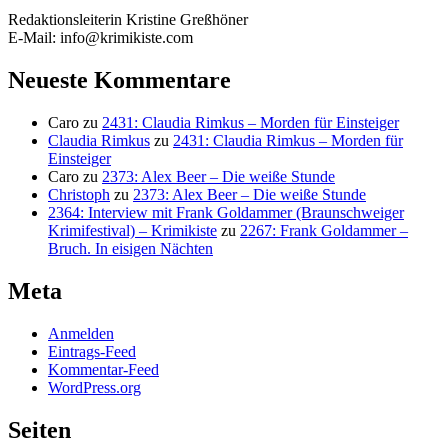
Redaktionsleiterin Kristine Greßhöner
E-Mail: info@krimikiste.com
Neueste Kommentare
Caro
zu
2431: Claudia Rimkus – Morden für Einsteiger
Claudia Rimkus
zu
2431: Claudia Rimkus – Morden für
Einsteiger
Caro
zu
2373: Alex Beer – Die weiße Stunde
Christoph
zu
2373: Alex Beer – Die weiße Stunde
2364: Interview mit Frank Goldammer (Braunschweiger
Krimifestival) – Krimikiste
zu
2267: Frank Goldammer –
Bruch. In eisigen Nächten
Meta
Anmelden
Eintrags-Feed
Kommentar-Feed
WordPress.org
Seiten