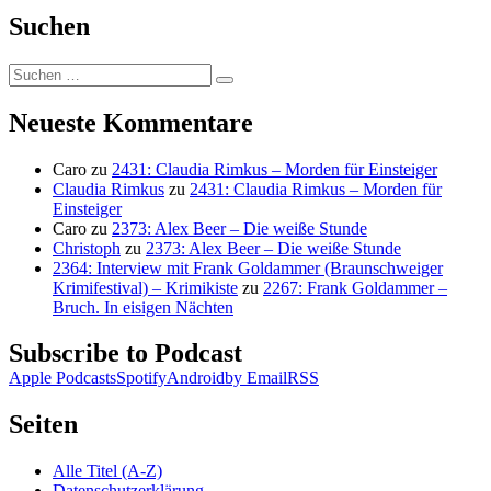
Suchen
Suchen
Suchen
nach:
Neueste Kommentare
Caro
zu
2431: Claudia Rimkus – Morden für Einsteiger
Claudia Rimkus
zu
2431: Claudia Rimkus – Morden für
Einsteiger
Caro
zu
2373: Alex Beer – Die weiße Stunde
Christoph
zu
2373: Alex Beer – Die weiße Stunde
2364: Interview mit Frank Goldammer (Braunschweiger
Krimifestival) – Krimikiste
zu
2267: Frank Goldammer –
Bruch. In eisigen Nächten
Subscribe to Podcast
Apple Podcasts
Spotify
Android
by Email
RSS
Seiten
Alle Titel (A-Z)
Datenschutzerklärung