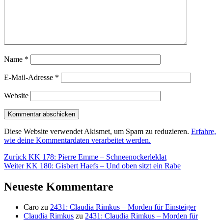
Name
*
E-Mail-Adresse
*
Website
Diese Website verwendet Akismet, um Spam zu reduzieren.
Erfahre,
wie deine Kommentardaten verarbeitet werden.
Beitragsnavigation
Vorheriger
Zurück
KK 178: Pierre Emme – Schneenockerleklat
Nächster
Beitrag:
Weiter
KK 180: Gisbert Haefs – Und oben sitzt ein Rabe
Beitrag:
Neueste Kommentare
Caro
zu
2431: Claudia Rimkus – Morden für Einsteiger
Claudia Rimkus
zu
2431: Claudia Rimkus – Morden für